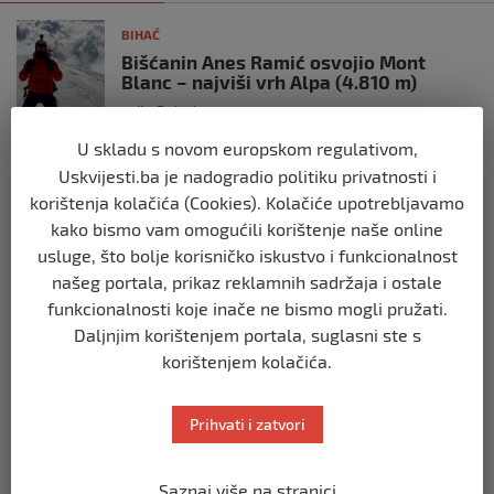
BIHAĆ
Bišćanin Anes Ramić osvojio Mont
Blanc – najviši vrh Alpa (4.810 m)
prije 3 tjedna
U skladu s novom europskom regulativom,
BIHAĆ
Uskvijesti.ba je nadogradio politiku privatnosti i
Cvijet Srebrenice – simbol sjećanja,
korištenja kolačića (Cookies). Kolačiće upotrebljavamo
istine i opomene
kako bismo vam omogućili korištenje naše online
prije 4 tjedna
usluge, što bolje korisničko iskustvo i funkcionalnost
našeg portala, prikaz reklamnih sadržaja i ostale
BIHAĆ
funkcionalnosti koje inače ne bismo mogli pružati.
Mladi SDA Bihać obilježili 36. godišnjicu
Daljnjim korištenjem portala, suglasni ste s
Stranke
korištenjem kolačića.
prije 2 mjeseca
Prihvati i zatvori
BIHAĆ
SDA Bihać predložila: Porodice sa troje i
više djece mogle bi plaćati 50% manju
Saznaj više na stranici