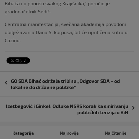
Bihaća i u ponosu svakog Krajišnika,” poručio je
gradonačelnik Sedić.
Centralna manifestacija, svečana akademija povodom
obilježavanja Dana 5. korpusa, bit će upriličena sutra u
Cazinu.
Navigacija
GO SDA Bihać održala tribinu „Odgovor SDA – od
objava
lokalne do državne politike“
Izetbegović i Ginkel: Odluke NSRS korak ka smirivanju
političkih tenzija u BiH
Kategorija
Najnovije
Najčitanije