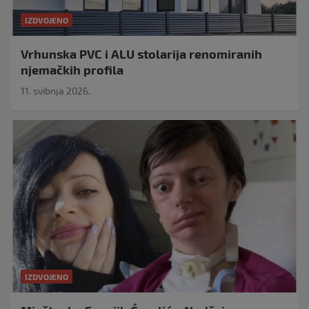
IZDVOJENO
Vrhunska PVC i ALU stolarija renomiranih
njemačkih profila
11. svibnja 2026.
IZDVOJENO