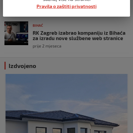
komunalnu naknadu
Pravila o zaštiti privatnosti
prije 2 mjeseca
BIHAĆ
RK Zagreb izabrao kompaniju iz Bihaća
za izradu nove službene web stranice
prije 2 mjeseca
Izdvojeno