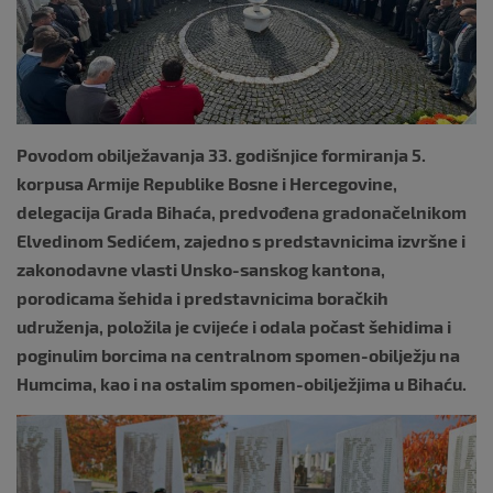
k
Povodom obilježavanja 33. godišnjice formiranja 5.
korpusa Armije Republike Bosne i Hercegovine,
delegacija Grada Bihaća, predvođena gradonačelnikom
Elvedinom Sedićem, zajedno s predstavnicima izvršne i
zakonodavne vlasti Unsko-sanskog kantona,
porodicama šehida i predstavnicima boračkih
udruženja, položila je cvijeće i odala počast šehidima i
poginulim borcima na centralnom spomen-obilježju na
Humcima, kao i na ostalim spomen-obilježjima u Bihaću.