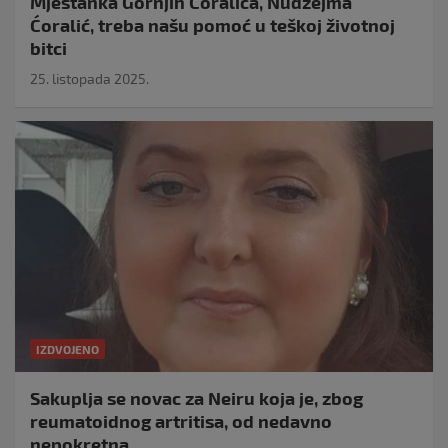
Mještanka Gornjih Ćoralića, Nudžejma
Ćoralić, treba našu pomoć u teškoj životnoj
bitci
25. listopada 2025.
IZDVOJENO
Sakuplja se novac za Neiru koja je, zbog
reumatoidnog artritisa, od nedavno
nepokretna