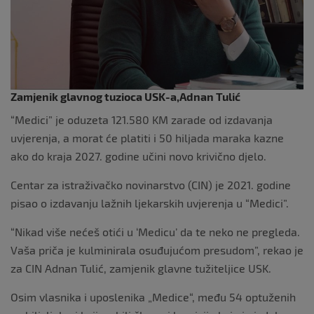
Zamjenik glavnog tuzioca USK-a,Adnan Tulić
“Medici” je oduzeta 121.580 KM zarade od izdavanja
uvjerenja, a morat će platiti i 50 hiljada maraka kazne
ako do kraja 2027. godine učini novo krivično djelo.
Centar za istraživačko novinarstvo (CIN) je 2021. godine
pisao o izdavanju lažnih ljekarskih uvjerenja u “Medici”.
“Nikad više nećeš otići u ‘Medicu’ da te neko ne pregleda.
Vaša priča je kulminirala osuđujućom presudom”, rekao je
za CIN Adnan Tulić, zamjenik glavne tužiteljice USK.
Osim vlasnika i uposlenika „Medice“, među 54 optuženih