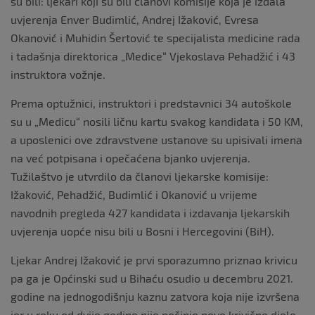
su bili: ljekari koji su bili članovi komisije koja je izdala
uvjerenja Enver Budimlić, Andrej Ižaković, Evresa
Okanović i Muhidin Šertović te specijalista medicine rada
i tadašnja direktorica „Medice“ Vjekoslava Pehadžić i 43
instruktora vožnje.
Prema optužnici, instruktori i predstavnici 34 autoškole
su u „Medicu“ nosili ličnu kartu svakog kandidata i 50 KM,
a uposlenici ove zdravstvene ustanove su upisivali imena
na već potpisana i opečaćena bjanko uvjerenja.
Tužilaštvo je utvrdilo da članovi ljekarske komisije:
Ižaković, Pehadžić, Budimlić i Okanović u vrijeme
navodnih pregleda 427 kandidata i izdavanja ljekarskih
uvjerenja uopće nisu bili u Bosni i Hercegovini (BiH).
Ljekar Andrej Ižaković je prvi sporazumno priznao krivicu
pa ga je Općinski sud u Bihaću osudio u decembru 2021.
godine na jednogodišnju kaznu zatvora koja nije izvršena
jer u roku od dvije godine nije počinio novo krivično djelo.