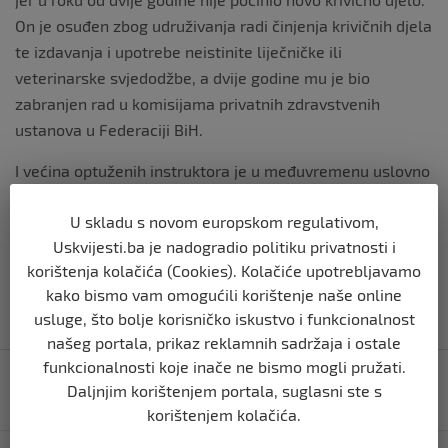
On je osuđen zbog udruživanja radi činjenja krivičnih djela
te izdavanja i upotrebe neistinite liječničke ili
veterinarske svjedodžbe, a dvije godine mu je bio
zabranjen rad u komisijama privatnih zdravstvenih
ustanova u Federaciji BiH.
I većina optuženih instruktora je u međuvremenu uslovno
kažnjena nakon sporazumnog priznanja krivice. Ostali
U skladu s novom europskom regulativom,
optuženi ljekari su, prema riječima tužioca Tulića,
Uskvijesti.ba je nadogradio politiku privatnosti i
izdvojeni u poseban predmet koji čeka početak suđenja.
korištenja kolačića (Cookies). Kolačiće upotrebljavamo
kako bismo vam omogućili korištenje naše online
usluge, što bolje korisničko iskustvo i funkcionalnost
našeg portala, prikaz reklamnih sadržaja i ostale
Navigacija
funkcionalnosti koje inače ne bismo mogli pružati.
Blinken pisao Konakoviću: Čović opstruiše Južnu
Daljnjim korištenjem portala, suglasni ste s
objava
interkonekciju
korištenjem kolačića.