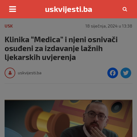
uskvijesti.ba
Skip
to
USK
18 siječnja, 2024 u 13:38
content
Klinika “Medica” i njeni osnivači
osuđeni za izdavanje lažnih
ljekarskih uvjerenja
F
T
uskvijesti.ba
a
c
i
e
e
b
o
o