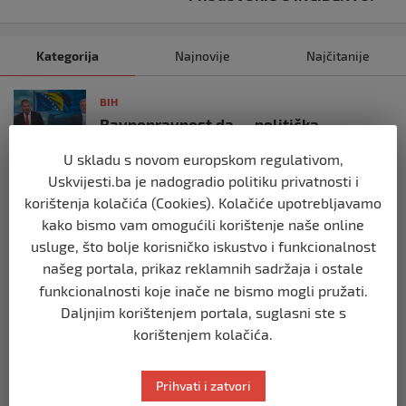
Kategorija
Najnovije
Najčitanije
BIH
Ravnopravnost da — politička
manipulacija ne
U skladu s novom europskom regulativom,
prije 2 mjeseca
Uskvijesti.ba je nadogradio politiku privatnosti i
korištenja kolačića (Cookies). Kolačiće upotrebljavamo
BIH
kako bismo vam omogućili korištenje naše online
Postoje razne špekulacije oko ukidanja
usluge, što bolje korisničko iskustvo i funkcionalnost
OHR-a – šta vi mislite?
našeg portala, prikaz reklamnih sadržaja i ostale
prije 3 mjeseca
funkcionalnosti koje inače ne bismo mogli pružati.
Daljnjim korištenjem portala, suglasni ste s
BIH
korištenjem kolačića.
Zašto Bakir Izetbegović trenutno ima
najveće šanse za povratak u
Predsjedništvo BiH
Prihvati i zatvori
prije 3 mjeseca