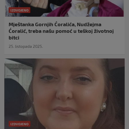
IZDVOJENO
Mještanka Gornjih Ćoralića, Nudžejma
Ćoralić, treba našu pomoć u teškoj životnoj
bitci
25. listopada 2025.
IZDVOJENO