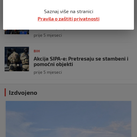
Saznaj više na stranici
BIH
Pravila o zaštiti privatnosti
Demantij Federalnog ministarstva
unutrašnjih poslova
prije 5 mjeseci
BIH
Akcija SIPA-e: Pretresaju se stambeni i
pomoćni objekti
prije 5 mjeseci
Izdvojeno