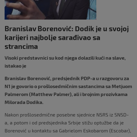
k
Branislav Borenović: Dodik je u svojoj
karijeri najbolje sarađivao sa
strancima
Visoki predstavnici su kod njega dolazili kući na slave,
istakao je
Branislav Borenović, predsjednik PDP-a u razgovoru za
N1 je govorio o prošlosedmičnim sastancima sa Metjuom
Palmerom (Matthew Palmer), ali i brojnim prozivkama
Milorada Dodika.
Nakon prošlosedmične posebne sjednice NSRS iz SNSD-
a, a potom i od predsjednika Srbije stižu optužbe da je
Borenović u kontaktu sa Gabrielom Eskobarom (Escobar),