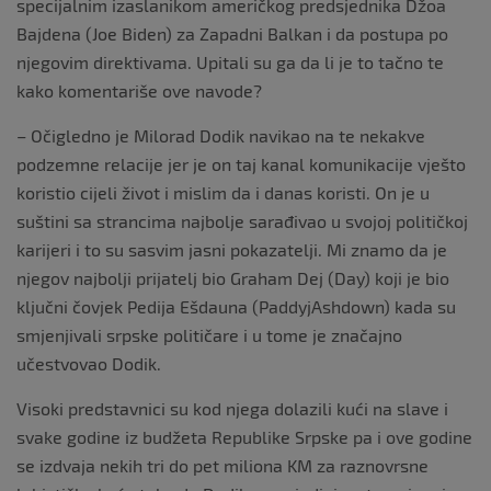
specijalnim izaslanikom američkog predsjednika Džoa
Bajdena (Joe Biden) za Zapadni Balkan i da postupa po
njegovim direktivama. Upitali su ga da li je to tačno te
kako komentariše ove navode?
– Očigledno je Milorad Dodik navikao na te nekakve
podzemne relacije jer je on taj kanal komunikacije vješto
koristio cijeli život i mislim da i danas koristi. On je u
suštini sa strancima najbolje sarađivao u svojoj političkoj
karijeri i to su sasvim jasni pokazatelji. Mi znamo da je
njegov najbolji prijatelj bio Graham Dej (Day) koji je bio
ključni čovjek Pedija Ešdauna (PaddyjAshdown) kada su
smjenjivali srpske političare i u tome je značajno
učestvovao Dodik.
Visoki predstavnici su kod njega dolazili kući na slave i
svake godine iz budžeta Republike Srpske pa i ove godine
se izdvaja nekih tri do pet miliona KM za raznovrsne