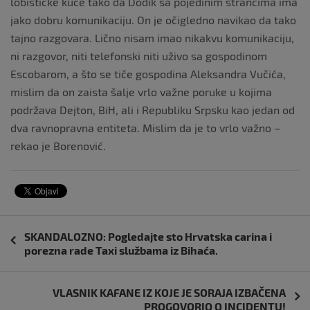
lobističke kuće tako da Dodik sa pojedinim strancima ima
jako dobru komunikaciju. On je očigledno navikao da tako
tajno razgovara. Lično nisam imao nikakvu komunikaciju,
ni razgovor, niti telefonski niti uživo sa gospodinom
Escobarom, a što se tiče gospodina Aleksandra Vučića,
mislim da on zaista šalje vrlo važne poruke u kojima
podržava Dejton, BiH, ali i Republiku Srpsku kao jedan od
dva ravnopravna entiteta. Mislim da je to vrlo važno –
rekao je Borenović.
Navigacija
SKANDALOZNO: Pogledajte sto Hrvatska carina i
objava
porezna rade Taxi službama iz Bihaća.
VLASNIK KAFANE IZ KOJE JE SORAJA IZBAČENA
PROGOVORIO O INCIDENTU!