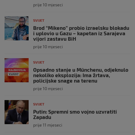
prije 10 mjeseci
SVIJET
Brod “Mikeno” probio izraelsku blokadu
i uplovio u Gazu – kapetan iz Sarajeva
vijori zastavu BiH
prije 10 mjeseci
SVIJET
Opsadno stanje u Münchenu, odjeknulo
nekoliko eksplozija: Ima žrtava,
policijske snage na terenu
prije 10 mjeseci
SVIJET
Putin: Spremni smo vojno uzvratiti
Zapadu
prije 11 mjeseci