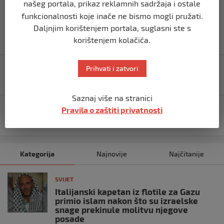
našeg portala, prikaz reklamnih sadržaja i ostale
Izvor vijesti:
haber.ba
funkcionalnosti koje inače ne bismo mogli pružati.
Daljnjim korištenjem portala, suglasni ste s
korištenjem kolačića.
Navigacija
Prihvati i zatvori
Mia (19) preminula za dva dana: Doktor dao pogrešnu
objava
dijagnozu
Saznaj više na stranici
Pravila o zaštiti privatnosti
Najmanje sedmero poginulih u tornadu u centralnom
dijelu SAD-a
Kategorija
Najnovije
Najčitanije
SVIJET
Italijanski kapetan iz flotile za Gazu
primio islam nakon što su izraelske
snage prekinule molitvu njegove
posade