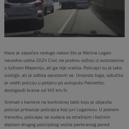
k
Haos je započeo nedugo nakon što je Melina Logan
navodno uzela 2024 Civic na probnu vožnju iz autosalona
u Južnom Majamiju, ali ga nije vratila. Policajci su je lako
sustigli, ali je odbila zaustaviti se. Umjesto toga, odlučila
je voditi policiju u potjeru po autoputu Palmetto,
dostigavši brzine od 145 km/h.
Snimak s kamere na kontrolnoj tabli koju je objavila
policija prikazuje policajca koji juri Loganovu. U jednom
trenutku, policajac se sudara sa stražnjim i bočnim
dijelom drugog policijskog vozila parkiranog pored