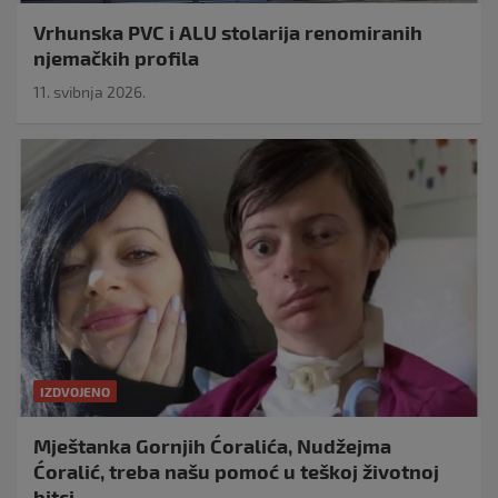
Vrhunska PVC i ALU stolarija renomiranih
njemačkih profila
11. svibnja 2026.
IZDVOJENO
Mještanka Gornjih Ćoralića, Nudžejma
Ćoralić, treba našu pomoć u teškoj životnoj
bitci