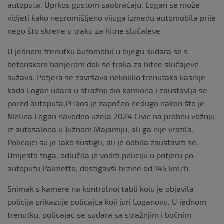
autoputa. Uprkos gustom saobraćaju, Logan se može
vidjeti kako nepromišljeno vijuga između automobila prije
nego što skrene u traku za hitne slučajeve.
U jednom trenutku automobil u bijegu sudara se s
betonskom barijerom dok se traka za hitne slučajeve
sužava. Potjera se završava nekoliko trenutaka kasnije
kada Logan udara u stražnji dio kamiona i zaustavlja se
pored autoputa,PHaos je započeo nedugo nakon što je
Melina Logan navodno uzela 2024 Civic na probnu vožnju
iz autosalona u Južnom Majamiju, ali ga nije vratila.
Policajci su je lako sustigli, ali je odbila zaustaviti se.
Umjesto toga, odlučila je voditi policiju u potjeru po
autoputu Palmetto, dostigavši brzine od 145 km/h.
Snimak s kamere na kontrolnoj tabli koju je objavila
policija prikazuje policajca koji juri Loganovu. U jednom
trenutku, policajac se sudara sa stražnjim i bočnim