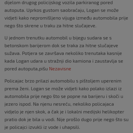
dijelom drugog policijskog vozila parkiranog pored
autoputa. Uprkos gustom saobraćaju, Logan se može
vidjeti kako nepromišljeno vijuga između automobila prije
nego što skrene u traku za hitne slučajeve.
U jednom trenutku automobil u bijegu sudara se s
betonskom barijerom dok se traka za hitne slučajeve
sužava. Potjera se završava nekoliko trenutaka kasnije
kada Logan udara u stražnji dio kamiona i zaustavlja se
pored autoputa,pišu
Nezavisne
Policajac brzo prilazi automobilu s pištoljem uperenim
prema ženi. Logan se može vidjeti kako polako izlazi iz
automobila prije nego što se popne na barijeru i skoči u
jezero ispod. Na njenu nesreću, nekoliko policajaca
vidjelo je njen skok, a čak je i lokalni medijski helikopter
pratio dok je bila u vodi. Nije prošlo dugo prije nego što su
je policajci izvukli iz vode i uhapsili.