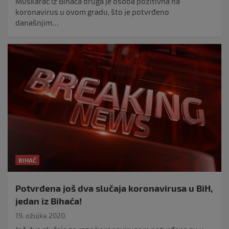
Muškarac iz Bihaća druga je osoba pozitivna na
koronavirus u ovom gradu, što je potvrđeno
današnjim…
BIHAĆ
Potvrđena još dva slučaja koronavirusa u BiH,
jedan iz Bihaća!
19. ožujka 2020.