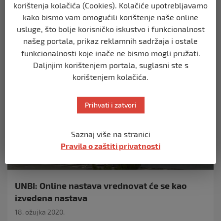
Dino Ćemić, glavni kantonalni inspektor za sanitarne,
korištenja kolačića (Cookies). Kolačiće upotrebljavamo
zdravstvene, farmaceutske poslove i hranu, po
kako bismo vam omogućili korištenje naše online
ovlaštenju, dao je…
usluge, što bolje korisničko iskustvo i funkcionalnost
našeg portala, prikaz reklamnih sadržaja i ostale
funkcionalnosti koje inače ne bismo mogli pružati.
Daljnjim korištenjem portala, suglasni ste s
korištenjem kolačića.
Prihvati i zatvori
Saznaj više na stranici
Pravila o zaštiti privatnosti
BIHAĆ
UNBI: Online nastava vrednovat će se kao
izvedena nastava
18. ožujka 2020.