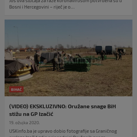
Još dva slučaja za raze koronavirusom potvrđena su u
Bosni i Hercegovini – riječ je o…
BIHAĆ
(VIDEO) EKSKLUZIVNO: Oružane snage BiH
stižu na GP Izačić
19. ožujka 2020.
USKinfo.ba je upravo dobio fotografije sa Graničnog