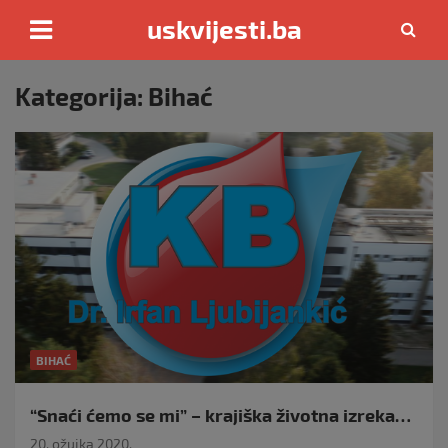
uskvijesti.ba
Skip
to
Kategorija:
Bihać
content
BIHAĆ
“Snaći ćemo se mi” – krajiška životna izreka…
20. ožujka 2020.