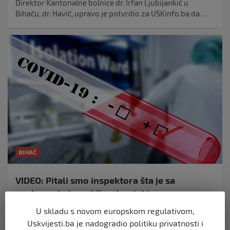
Direktor Kantonalne bolnice dr. Irfan Ljubijankić u
Bihaću, dr. Havić, upravo je potvrdio za USKinfo.ba da…
BIHAĆ
VIDEO: Pitali smo inspektora šta je sa
osobama koje su bile u kontaktu sa
zaraženom Bišćankom – Evo šta kaže
U skladu s novom europskom regulativom,
18. ožujka 2020.
Uskvijesti.ba je nadogradio politiku privatnosti i