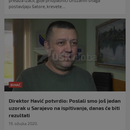
prelaza Izačić gdje priopadnici Oružanih snaga
postavljaju šatore, krevete…
BIHAĆ
Direktor Havić potvrdio: Poslali smo još jedan
uzorak u Sarajevo na ispitivanje, danas će biti
rezultati
19. ožujka 2020.