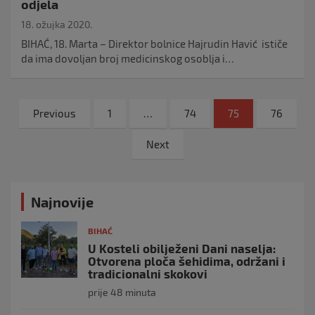
odjela
18. ožujka 2020.
BIHAĆ, 18. Marta – Direktor bolnice Hajrudin Havić ističe
da ima dovoljan broj medicinskog osoblja i…
Navigacija
Previous
1
…
74
75
76
objava
Next
Najnovije
BIHAĆ
U Kosteli obilježeni Dani naselja:
Otvorena ploča šehidima, održani i
tradicionalni skokovi
prije 48 minuta