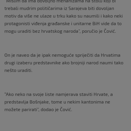
“Mislim da ima dovoljno mehanizama na stolu koji bi
trebali mudrim političarima iz Sarajeva biti dovoljan
motiv da više ne ulaze u trku kako su naumili i kako neki
protagonisti viđenja građanske i unitarne BiH vide da to
mogu uraditi bez hrvatskog naroda”, poručio je Čović.
On je naveo da je ipak nemoguće spriječiti da Hrvatima
drugi izaberu predstavnike ako brojniji narod naumi tako
nešto uraditi.
“Ako neko na svoje liste namjerava staviti Hrvate, a
predstavlja Bošnjake, tome u nekim kantonima ne
možete parirati”, dodao je Čović.