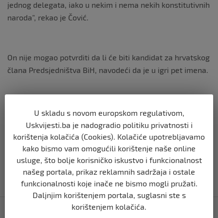
jednog delegata, iako u nekim i nema nekih konstitutivnih
naroda”, rekao je Čović.
On nije mogao potvrditi da li će biti kandidat za hrvatskog
člana Predsjedništva BiH, navodeći da je u igri pet imena.
“Ja mislim da će među Hrvatima odziv biti na nivou koji
U skladu s novom europskom regulativom,
smo imali prošli put i da će rezultat biti bolji nego prošli
Uskvijesti.ba je nadogradio politiku privatnosti i
put. Izazova je previše i na njih se mora odgovoriti
korištenja kolačića (Cookies). Kolačiće upotrebljavamo
visokim izlaskom”, poručio je Čović.
kako bismo vam omogućili korištenje naše online
usluge, što bolje korisničko iskustvo i funkcionalnost
našeg portala, prikaz reklamnih sadržaja i ostale
funkcionalnosti koje inače ne bismo mogli pružati.
Daljnjim korištenjem portala, suglasni ste s
Navigacija
korištenjem kolačića.
𝗛𝗮𝘀𝗮𝗻 𝗦𝗲𝗺𝗮𝗻𝗶𝗰 i u sezoni 2022/23 glavni trener