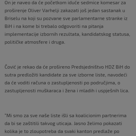
On je naveo da će početkom iduće sedmice komesar za
proširenje Oliver Varhelji zakazati još jedan sastanak u
Briselu na koji su pozvane sve parlamentarne stranke iz
BiH i na kome bi trebalo odgovoriti na pitanja
implementacije izbornih rezultata, kandidatskog statusa,
političke atmosfere i druga.
Čović je rekao da će prošireno Predsjedništvo HDZ BiH do
sutra predložiti kandidate za sve izborne liste, navodeći
da će voditi računa o zastupljenosti po područjima, o
zastupljenosti muškaraca i žena i mladih i uspješnih lica.
“Mi smo za sve naše liste išli sa koalicionim partnerima
da bi se zaštitili takvog uticaja. Jasno želimo pokazati
kolika je to zloupotreba da svaki kanton predlaže po