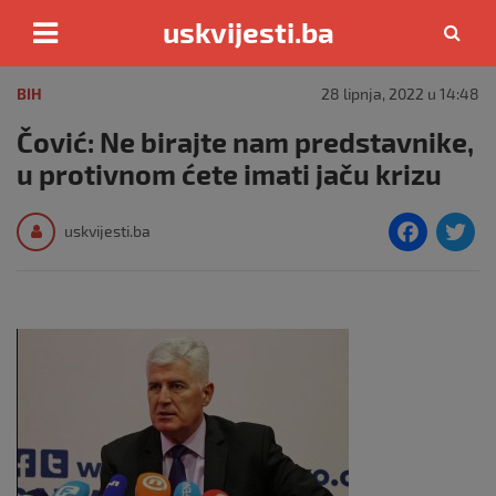
uskvijesti.ba
Skip
to
BIH
28 lipnja, 2022 u 14:48
content
Čović: Ne birajte nam predstavnike,
u protivnom ćete imati jaču krizu
F
T
uskvijesti.ba
a
c
i
e
e
b
o
o
k