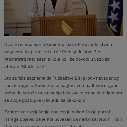
Ovo je rečeno Srni u Kabinetu člana Predsjedništva u
odgovoru na pitanje da li će Predsjedništvo BiH
razmatrati razrješenje Kola koji se dovodi u vezu sa
aferom “Black Tie 2”.
Što se tiče saznanja da Tužilaštvo BiH protiv navedenog
vodi istragu, iz Kabineta su naglasili da nadležni organi
treba da istraže ta saznanja i da svako treba da odgovara
za svoje postupke u skladu sa zakonom.
Zahtjev za razrješenje upućen je nakon što je portal
Istraga objavio da je Kol povezan da narko kartelom Tito i
Dino i da je pod istragom Tužilaštva BiH.