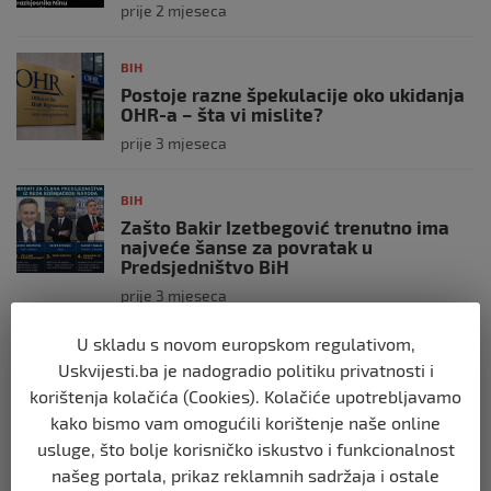
prije 2 mjeseca
BIH
Postoje razne špekulacije oko ukidanja
OHR-a – šta vi mislite?
prije 3 mjeseca
BIH
Zašto Bakir Izetbegović trenutno ima
najveće šanse za povratak u
Predsjedništvo BiH
prije 3 mjeseca
U skladu s novom europskom regulativom,
BIH
Uskvijesti.ba je nadogradio politiku privatnosti i
Demantij Federalnog ministarstva
korištenja kolačića (Cookies). Kolačiće upotrebljavamo
unutrašnjih poslova
kako bismo vam omogućili korištenje naše online
prije 5 mjeseci
usluge, što bolje korisničko iskustvo i funkcionalnost
našeg portala, prikaz reklamnih sadržaja i ostale
BIH