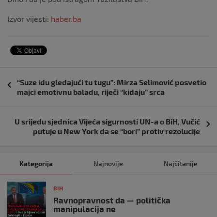
Izvor vijesti:
haber.ba
Navigacija
“Suze idu gledajući tu tugu”: Mirza Selimović posvetio
objava
majci emotivnu baladu, riječi “kidaju” srca
U srijedu sjednica Vijeća sigurnosti UN-a o BiH, Vučić
putuje u New York da se “bori” protiv rezolucije
Kategorija
Najnovije
Najčitanije
BIH
Ravnopravnost da — politička
manipulacija ne