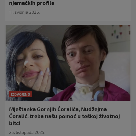
njemačkih profila
11. svibnja 2026.
IZDVOJENO
Mještanka Gornjih Ćoralića, Nudžejma
Ćoralić, treba našu pomoć u teškoj životnoj
bitci
25. listopada 2025.