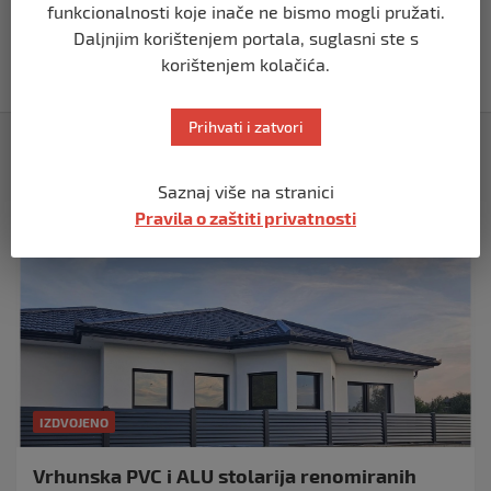
funkcionalnosti koje inače ne bismo mogli pružati.
Akcija SIPA-e: Pretresaju se stambeni i
Daljnjim korištenjem portala, suglasni ste s
pomoćni objekti
korištenjem kolačića.
prije 5 mjeseci
Prihvati i zatvori
Izdvojeno
Saznaj više na stranici
Pravila o zaštiti privatnosti
IZDVOJENO
Vrhunska PVC i ALU stolarija renomiranih