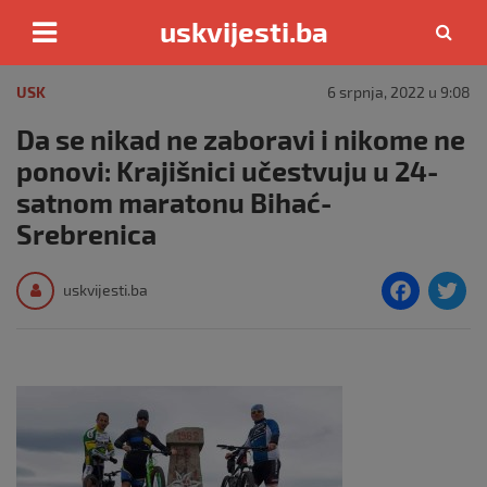
uskvijesti.ba
Skip
to
USK
6 srpnja, 2022 u 9:08
content
Da se nikad ne zaboravi i nikome ne
ponovi: Krajišnici učestvuju u 24-
satnom maratonu Bihać-
Srebrenica
F
T
uskvijesti.ba
a
c
i
e
e
b
o