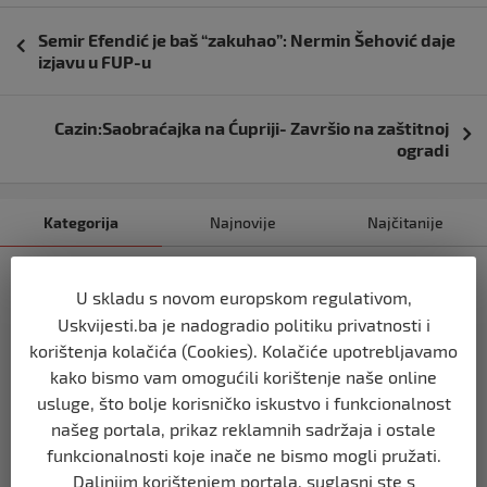
Navigacija
Semir Efendić je baš “zakuhao”: Nermin Šehović daje
objava
izjavu u FUP-u
Cazin:Saobraćajka na Ćupriji- Završio na zaštitnoj
ogradi
Kategorija
Najnovije
Najčitanije
USK
U skladu s novom europskom regulativom,
VLADA MUSTAFE RUŽNIĆA PRED
POLITIČKIM KRAJEM?
Uskvijesti.ba je nadogradio politiku privatnosti i
korištenja kolačića (Cookies). Kolačiće upotrebljavamo
prije 21 sat
kako bismo vam omogućili korištenje naše online
usluge, što bolje korisničko iskustvo i funkcionalnost
USK
našeg portala, prikaz reklamnih sadržaja i ostale
KOLIKO LI JE SVJETOVA UBIJENO U
SREBRENICI, VIŠEGRADU, BILJANIMA,
funkcionalnosti koje inače ne bismo mogli pružati.
PRIJEDORU, KOZARCU?
Daljnjim korištenjem portala, suglasni ste s