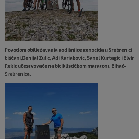
o
k
Povodom obilježavanja godišnjice genocida u Srebrenici
bišćani,Denijal Zulic, Adi Kurjakovic, Sanel Kurtagic i Elvir
Rekic učestvovaće na biciklističkom maratonu Bihać-
Srebrenica.