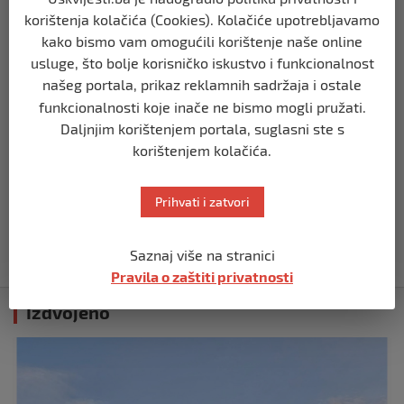
prije 10 mjeseci
korištenja kolačića (Cookies). Kolačiće upotrebljavamo
kako bismo vam omogućili korištenje naše online
usluge, što bolje korisničko iskustvo i funkcionalnost
REGION
našeg portala, prikaz reklamnih sadržaja i ostale
Koza ogrebala dijete u zoološkom vrtu,
roditelji zvali hitnu i policiju: “Došli su
funkcionalnosti koje inače ne bismo mogli pružati.
uhapsiti kozu”
Daljnjim korištenjem portala, suglasni ste s
prije 10 mjeseci
korištenjem kolačića.
REGION
Prihvati i zatvori
Vučić dramatično: “Biće rata, Vojska
Srbije je spremna”
prije 10 mjeseci
Saznaj više na stranici
Pravila o zaštiti privatnosti
Izdvojeno