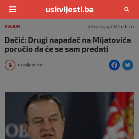
uskvijesti.ba
Skip
to
REGION
28 svibnja, 2024 u 15:57
content
Dačić: Drugi napadač na Mijatovića
poručio da će se sam predati
F
T
uskvijesti.ba
a
c
i
e
e
b
o
o
k