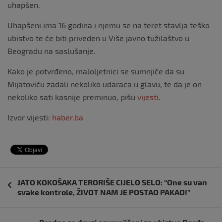
uhapšen.
Uhapšeni ima 16 godina i njemu se na teret stavlja teško
ubistvo te će biti priveden u Više javno tužilaštvo u
Beogradu na saslušanje.
Kako je potvrđeno, maloljetnici se sumnjiče da su
Mijatoviću zadali nekoliko udaraca u glavu, te da je on
nekoliko sati kasnije preminuo, pišu
vijesti
.
Izvor vijesti:
haber.ba
Navigacija
JATO KOKOŠAKA TERORIŠE CIJELO SELO: “One su van
objava
svake kontrole, ŽIVOT NAM JE POSTAO PAKAO!”