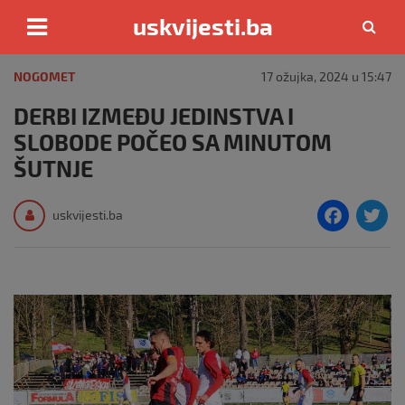
uskvijesti.ba
Skip
to
NOGOMET
17 ožujka, 2024 u 15:47
content
DERBI IZMEĐU JEDINSTVA I
SLOBODE POČEO SA MINUTOM
ŠUTNJE
F
T
uskvijesti.ba
a
c
i
e
e
b
o
o