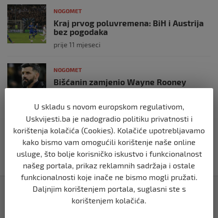
NOGOMET
Kraj prvog poluvremena: BiH i Austrija
bez pogodaka
prije 11 mjeseci
NOGOMET
Bišćanin zamjenio Wayne Rooney
prije 2 godine
U skladu s novom europskom regulativom,
Uskvijesti.ba je nadogradio politiku privatnosti i
NOGOMET
korištenja kolačića (Cookies). Kolačiće upotrebljavamo
Godišnjica smrti najboljeg fudbalera
kako bismo vam omogućili korištenje naše online
Njemačke svih vremena
usluge, što bolje korisničko iskustvo i funkcionalnost
prije 2 godine
našeg portala, prikaz reklamnih sadržaja i ostale
funkcionalnosti koje inače ne bismo mogli pružati.
Izdvojeno
Daljnjim korištenjem portala, suglasni ste s
korištenjem kolačića.