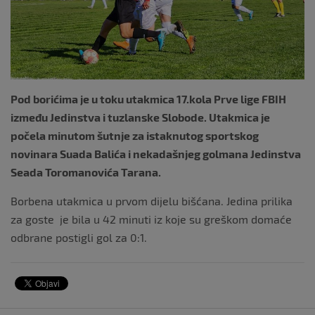
k
Pod borićima je u toku utakmica 17.kola Prve lige FBIH
između Jedinstva i tuzlanske Slobode. Utakmica je
počela minutom šutnje za istaknutog sportskog
novinara Suada Balića i nekadašnjeg golmana Jedinstva
Seada Toromanovića Tarana.
Borbena utakmica u prvom dijelu bišćana. Jedina prilika
za goste
je bila u 42 minuti iz koje su greškom domaće
odbrane postigli gol za 0:1.