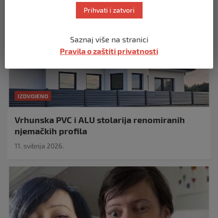
Prihvati i zatvori
Saznaj više na stranici
Pravila o zaštiti privatnosti
IZDVOJENO
Vrhunska PVC i ALU stolarija renomiranih
njemačkih profila
11. svibnja 2026.