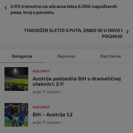
Navigacija
U KS trenutno na ulicama blizu 6.000 napuštenih
objava
pasa, broj u porastu
TINEJDŽER SLETIO S PUTA, ZABIO SE U DRVO I
POGINUO
Kategorija
Najnovije
Najčitanije
NOGOMET
Austrija pobijedila BiH u dramatičnoj
utakmici: 2:1!
prije 11 mjeseci
NOGOMET
BiH – Austrija 1:2
prije 11 mjeseci