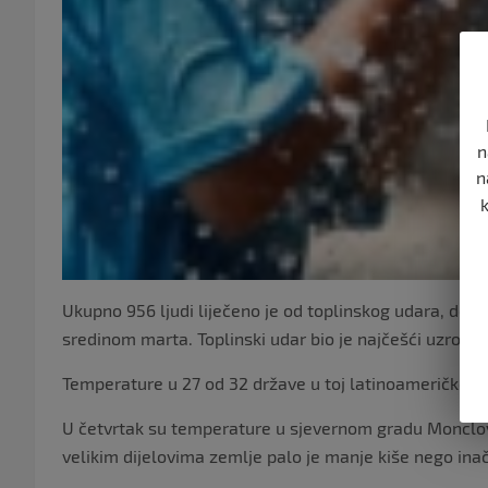
n
n
Ukupno 956 ljudi liječeno je od toplinskog udara, deh
sredinom marta. Toplinski udar bio je najčešći uzrok s
Temperature u 27 od 32 države u toj latinoameričkoj d
U četvrtak su temperature u sjevernom gradu Monclova
velikim dijelovima zemlje palo je manje kiše nego ina