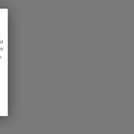
e
st
ti
,