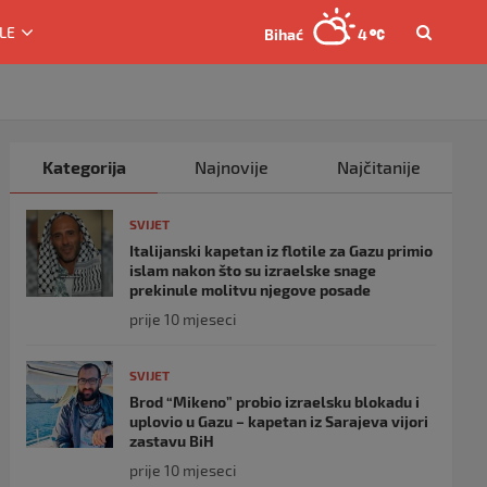
LE
Bihać
4
Kategorija
Najnovije
Najčitanije
SVIJET
Italijanski kapetan iz flotile za Gazu primio
islam nakon što su izraelske snage
prekinule molitvu njegove posade
prije 10 mjeseci
SVIJET
Brod “Mikeno” probio izraelsku blokadu i
uplovio u Gazu – kapetan iz Sarajeva vijori
zastavu BiH
prije 10 mjeseci