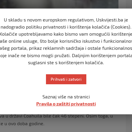
U skladu s novom europskom regulativom, Uskvijesti.ba je
nadogradio politiku privatnosti i korištenja kolačića (Cookies).
Kolačiće upotrebljavamo kako bismo vam omogućili korištenj
aše online usluge, što bolje korisničko iskustvo i funkcionalno
ašeg portala, prikaz reklamnih sadržaja i ostale funkcionalnos
koje inače ne bismo mogli pružati. Daljnjim korištenjem portala
suglasni ste s korištenjem kolačića.
Prihvati i zatvori
idracije i opeklina od sunca od početka vruće sezone
mrti.
Saznaj više na stranici
Pravila o zaštiti privatnosti
ržavi trenutno su iznad 40 stupnjeva Celzijusa.
 u državi Coahuila bile čak 46 stepeni. Osim toga, u
če u ovo doba godine.