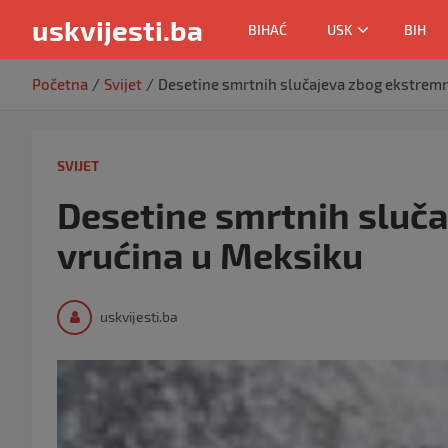
uskvijesti.ba
BIHAĆ
USK
BIH
Skip
Početna
Svijet
Desetine smrtnih slučajeva zbog ekstremn
to
content
SVIJET
Desetine smrtnih sluč
vrućina u Meksiku
uskvijesti.ba