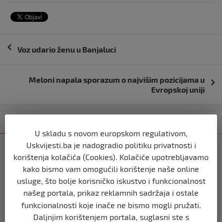
Navigacija
Voz udario ženu u Banjaluci
objava
Meloni napala sporazum o najvišim pozicijama u
Evropskoj uniji
Kategorija
Najnovije
Najčitanije
U skladu s novom europskom regulativom,
Uskvijesti.ba je nadogradio politiku privatnosti i
BIH
korištenja kolačića (Cookies). Kolačiće upotrebljavamo
Ravnopravnost da — politička
manipulacija ne
kako bismo vam omogućili korištenje naše online
usluge, što bolje korisničko iskustvo i funkcionalnost
prije 2 mjeseca
našeg portala, prikaz reklamnih sadržaja i ostale
funkcionalnosti koje inače ne bismo mogli pružati.
BIH
Daljnjim korištenjem portala, suglasni ste s
Postoje razne špekulacije oko ukidanja