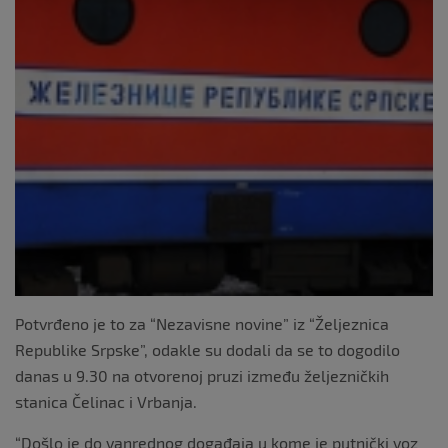
k
Potvrđeno je to za “Nezavisne novine” iz “Željeznica
Republike Srpske”, odakle su dodali da se to dogodilo
danas u 9.30 na otvorenoj pruzi između željezničkih
stanica Čelinac i Vrbanja.
“Došlo je do vanrednog događaja u kome je putnički voz