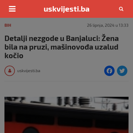
uskvijesti.ba
Skip
to
BIH
26 lipnja, 2024 u 13:33
content
Detalji nezgode u Banjaluci: Žena
bila na pruzi, mašinovođa uzalud
kočio
F
T
uskvijesti.ba
a
c
i
e
e
b
o
o