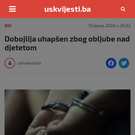
uskvijesti.ba
Skip
to
BIH
10 lipnja, 2024 u 20:32
content
Dobojlija uhapšen zbog obljube nad
djetetom
F
T
uskvijesti.ba
a
c
i
e
e
b
o
o
k