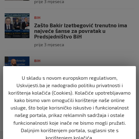
prije 3 mjeseca
BIH
Zašto Bakir Izetbegović trenutno ima
najveće šanse za povratak u
Predsjedništvo BiH
prije 3 mjeseca
BIH
Demantij Federalnog ministarstva
unutrašnjih poslova
U skladu s novom europskom regulativom,
prije 5 mjeseci
Uskvijesti.ba je nadogradio politiku privatnosti i
korištenja kolačića (Cookies). Kolačiće upotrebljavamo
BIH
kako bismo vam omogućili korištenje naše online
Akcija SIPA-e: Pretresaju se stambeni i
usluge, što bolje korisničko iskustvo i funkcionalnost
pomoćni objekti
našeg portala, prikaz reklamnih sadržaja i ostale
prije 5 mjeseci
funkcionalnosti koje inače ne bismo mogli pružati.
Daljnjim korištenjem portala, suglasni ste s
korištenjem kolačića.