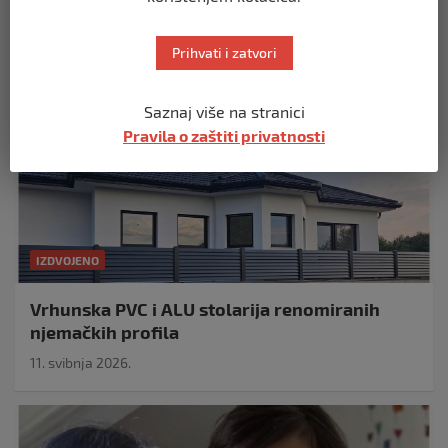
Izdvojeno
Prihvati i zatvori
Saznaj više na stranici
Pravila o zaštiti privatnosti
IZDVOJENO
Vrhunska PVC i ALU stolarija renomiranih
njemačkih profila
11. svibnja 2026.