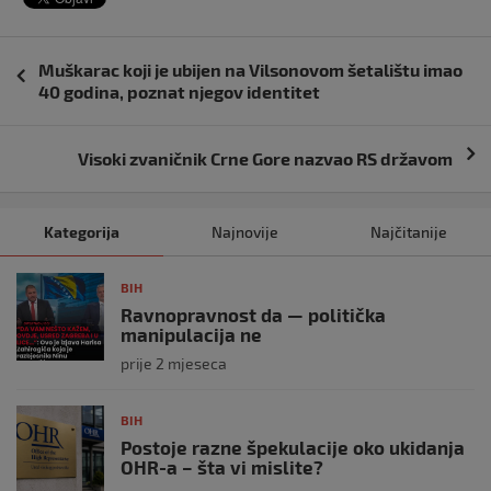
Navigacija
Muškarac koji je ubijen na Vilsonovom šetalištu imao
objava
40 godina, poznat njegov identitet
Visoki zvaničnik Crne Gore nazvao RS državom
Kategorija
Najnovije
Najčitanije
BIH
Ravnopravnost da — politička
manipulacija ne
prije 2 mjeseca
BIH
Postoje razne špekulacije oko ukidanja
OHR-a – šta vi mislite?