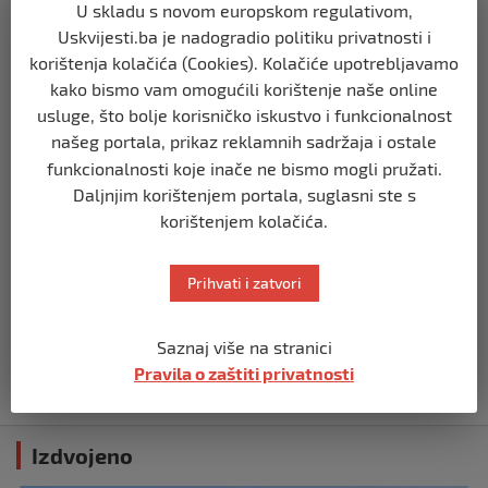
U skladu s novom europskom regulativom,
BIH
Uskvijesti.ba je nadogradio politiku privatnosti i
Zašto Bakir Izetbegović trenutno ima
korištenja kolačića (Cookies). Kolačiće upotrebljavamo
najveće šanse za povratak u
kako bismo vam omogućili korištenje naše online
Predsjedništvo BiH
usluge, što bolje korisničko iskustvo i funkcionalnost
prije 3 mjeseca
našeg portala, prikaz reklamnih sadržaja i ostale
funkcionalnosti koje inače ne bismo mogli pružati.
BIH
Daljnjim korištenjem portala, suglasni ste s
Demantij Federalnog ministarstva
korištenjem kolačića.
unutrašnjih poslova
prije 5 mjeseci
Prihvati i zatvori
BIH
Akcija SIPA-e: Pretresaju se stambeni i
Saznaj više na stranici
pomoćni objekti
Pravila o zaštiti privatnosti
prije 5 mjeseci
Izdvojeno