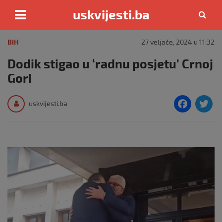
uskvijesti.ba
Skip
to
BIH
27 veljače, 2024 u 11:32
content
Dodik stigao u ‘radnu posjetu’ Crnoj
Gori
F
T
uskvijesti.ba
a
c
i
e
e
b
o
o
k