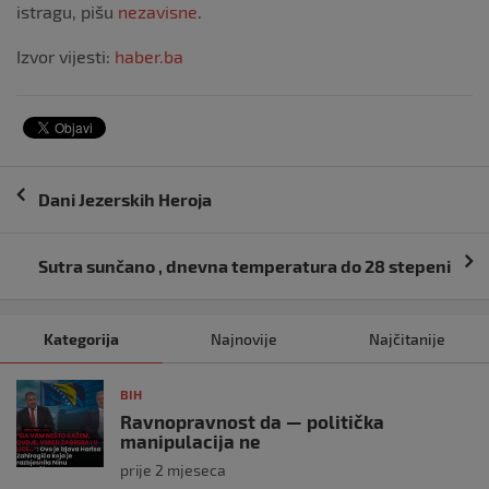
istragu, pišu
nezavisne
.
Izvor vijesti:
haber.ba
Navigacija
Dani Jezerskih Heroja
objava
Sutra sunčano , dnevna temperatura do 28 stepeni
Kategorija
Najnovije
Najčitanije
BIH
Ravnopravnost da — politička
manipulacija ne
prije 2 mjeseca