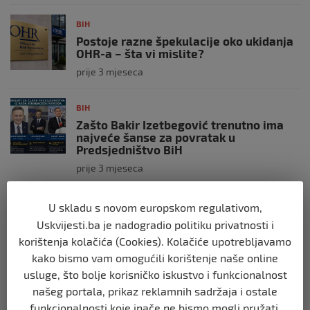
BIH
Postoje razne špekulacije oko ukidanja
OHR-a – šta vi mislite?
prije 3 mjeseca
BIH
Zašto Bakir Izetbegović trenutno ima
najveće šanse za povratak u
Predsjedništvo BiH
prije 3 mjeseca
BIH
U skladu s novom europskom regulativom,
Demantij Federalnog ministarstva
Uskvijesti.ba je nadogradio politiku privatnosti i
unutrašnjih poslova
korištenja kolačića (Cookies). Kolačiće upotrebljavamo
prije 5 mjeseci
kako bismo vam omogućili korištenje naše online
usluge, što bolje korisničko iskustvo i funkcionalnost
BIH
našeg portala, prikaz reklamnih sadržaja i ostale
Akcija SIPA-e: Pretresaju se stambeni i
funkcionalnosti koje inače ne bismo mogli pružati.