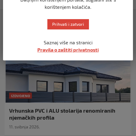
korištenjem kolačića.
Izdvojeno
Prihvati i zatvori
Saznaj više na stranici
Pravila o zaštiti privatnosti
IZDVOJENO
Vrhunska PVC i ALU stolarija renomiranih
njemačkih profila
11. svibnja 2026.