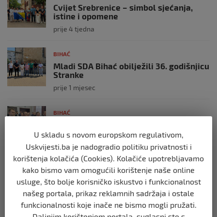
Cvijet Srebrenice – simbol sjećanja,
istine i opomene
prije 4 tjedna
BIHAĆ
Mladi SDA Bihać obilježili 36. godišnjicu
Stranke
prije 1 mjesec
BIHAĆ
SDA Bihać predložila: Porodice sa troje i
više djece mogle bi plaćati 50% manju
U skladu s novom europskom regulativom,
komunalnu naknadu
Uskvijesti.ba je nadogradio politiku privatnosti i
prije 2 mjeseca
korištenja kolačića (Cookies). Kolačiće upotrebljavamo
kako bismo vam omogućili korištenje naše online
BIHAĆ
usluge, što bolje korisničko iskustvo i funkcionalnost
RK Zagreb izabrao kompaniju iz Bihaća
našeg portala, prikaz reklamnih sadržaja i ostale
za izradu nove službene web stranice
funkcionalnosti koje inače ne bismo mogli pružati.
prije 2 mjeseca
Daljnjim korištenjem portala, suglasni ste s