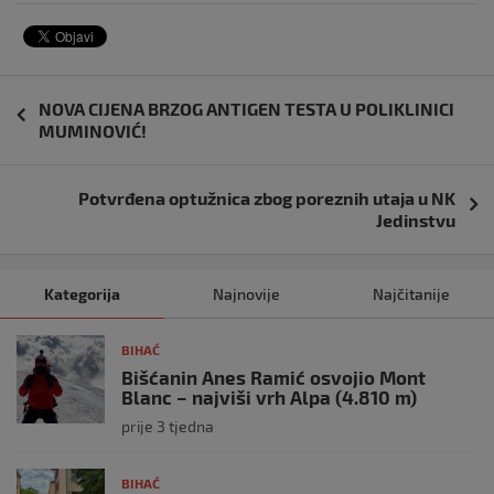
Navigacija
NOVA CIJENA BRZOG ANTIGEN TESTA U POLIKLINICI
objava
MUMINOVIĆ!
Potvrđena optužnica zbog poreznih utaja u NK
Jedinstvu
Kategorija
Najnovije
Najčitanije
BIHAĆ
Bišćanin Anes Ramić osvojio Mont
Blanc – najviši vrh Alpa (4.810 m)
prije 3 tjedna
BIHAĆ