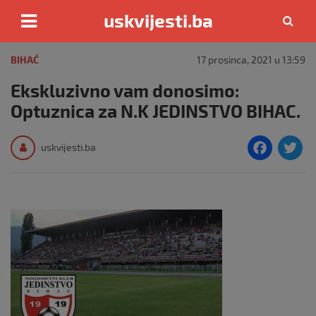
uskvijesti.ba
Skip
to
BIHAĆ
17 prosinca, 2021 u 13:59
content
Ekskluzivno vam donosimo:
Optuznica za N.K JEDINSTVO BIHAC.
F
T
uskvijesti.ba
a
c
i
e
e
b
o
o
k