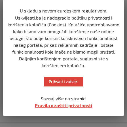
ozlijeđen nazvala je čudom.
U skladu s novom europskom regulativom,
Dodao je i da se jedna od neeksplodiranih bombi
Uskvijesti.ba je nadogradio politiku privatnosti i
deaktivira u Holonu, gradu blizu Bat Yama.
korištenja kolačića (Cookies). Kolačiće upotrebljavamo
kako bismo vam omogućili korištenje naše online
Na Telegramu se nedugo nakon napada oglasila i skupina
usluge, što bolje korisničko iskustvo i funkcionalnost
koja se identificira kao ogranak brigada Qassam – vojnog
našeg portala, prikaz reklamnih sadržaja i ostale
krila Hamasa iz grada Tulkarem na sjeveru Zapadne
funkcionalnosti koje inače ne bismo mogli pružati.
obale.
Daljnjim korištenjem portala, suglasni ste s
korištenjem kolačića.
– Nikad nećemo zaboraviti osvetiti se za naše mučenike
sve dok je okupacija u našim zemljama, napisali su,
Prihvati i zatvori
prenosi
Jutarnji
.
Izvor vijesti:
haber.ba
Saznaj više na stranici
Pravila o zaštiti privatnosti