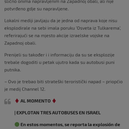
slično onima napravljenim na Zapadnoj obali, ali nije
potvrđeno gdje su napravljene.
Lokalni mediji javljaju da je jedna od naprava koje nisu
eksplodirale na sebi imala poruku ‘Osveta iz Tulkarema‘,
referirajući se na mjesto akcije izraelske vojske na
Zapadnoj obali.
Prenijeli su također i i informaciju da su se eksplozije
trebale dogoditi u petak ujutro kada su autobusi puni
putnika.
– Ovo je trebao biti strateški teroristički napad – priopćio
je medij Channel 12.
AL MOMENTO
| EXPLOTAN TRES AUTOBUSES EN ISRAEL
En estos momentos, se reporta la explosión de