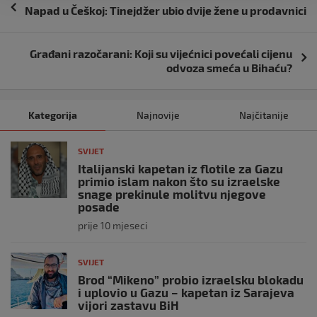
Navigacija
Napad u Češkoj: Tinejdžer ubio dvije žene u prodavnici
objava
Građani razočarani: Koji su vijećnici povećali cijenu
odvoza smeća u Bihaću?
Kategorija
Najnovije
Najčitanije
SVIJET
Italijanski kapetan iz flotile za Gazu
primio islam nakon što su izraelske
snage prekinule molitvu njegove
posade
prije 10 mjeseci
SVIJET
Brod “Mikeno” probio izraelsku blokadu
i uplovio u Gazu – kapetan iz Sarajeva
vijori zastavu BiH