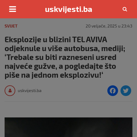
uskvijesti.ba
Skip
to
SVIJET
20 veljače, 2025 u 23:43
content
Eksplozije u blizini TEL AVIVA
odjeknule u više autobusa, mediji;
‘Trebale su biti razneseni usred
najveće gužve, a pogledajte što
piše na jednom eksplozivu!‘
F
T
uskvijesti.ba
a
c
i
e
e
b