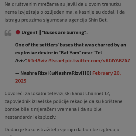
Na društvenim mrežama su javili da u ovom trenutku
nema izvještaja o ozlijeđenima, a kasnije su dodali i da
istragu preuzima sigurnosna agencija Shin Bet.
Urgent || “Buses are burning”..
One of the settlers’ buses that was charred by an
explosive device in “Bat Yam” near “Tel
Aviv”.
#TelAviv
#Israel
pic.twitter.com/vKGlYABZ4Z
— Nashra Rizvi (@NashraRizvi110)
February 20,
2025
Govoreći za lokalni televizijski kanal Channel 12,
zapovjednik izraelske policije rekao je da su korištene
bombe bile s mjeračem vremena i da su bile
nestandardni eksploziv.
Dodao je kako istražitelji vjeruju da bombe izgledaju