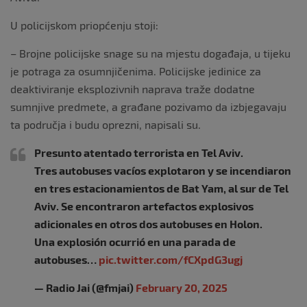
U policijskom priopćenju stoji:
– Brojne policijske snage su na mjestu događaja, u tijeku
je potraga za osumnjičenima. Policijske jedinice za
deaktiviranje eksplozivnih naprava traže dodatne
sumnjive predmete, a građane pozivamo da izbjegavaju
ta područja i budu oprezni, napisali su.
Presunto atentado terrorista en Tel Aviv.
Tres autobuses vacíos explotaron y se incendiaron
en tres estacionamientos de Bat Yam, al sur de Tel
Aviv. Se encontraron artefactos explosivos
adicionales en otros dos autobuses en Holon.
Una explosión ocurrió en una parada de
autobuses…
pic.twitter.com/fCXpdG3ugj
— Radio Jai (@fmjai)
February 20, 2025