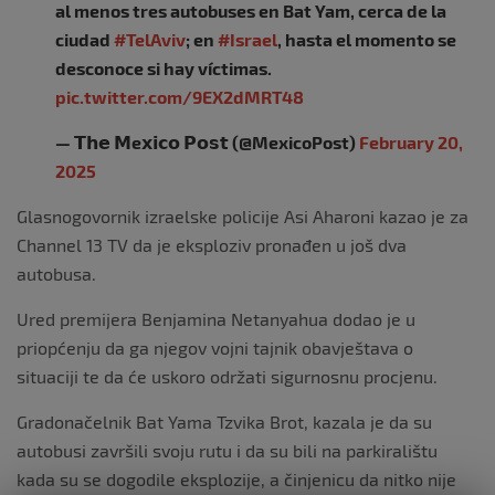
al menos tres autobuses en Bat Yam, cerca de la
ciudad
#TelAviv
; en
#Israel
, hasta el momento se
desconoce si hay víctimas.
pic.twitter.com/9EX2dMRT48
— 𝗧𝗵𝗲 𝗠e𝘅𝗶𝗰𝗼 𝗣𝗼𝘀𝘁 (@MexicoPost)
February 20,
2025
Glasnogovornik izraelske policije Asi Aharoni kazao je za
Channel 13 TV da je eksploziv pronađen u još dva
autobusa.
Ured premijera Benjamina Netanyahua dodao je u
priopćenju da ga njegov vojni tajnik obavještava o
situaciji te da će uskoro održati sigurnosnu procjenu.
Gradonačelnik Bat Yama Tzvika Brot, kazala je da su
autobusi završili svoju rutu i da su bili na parkiralištu
kada su se dogodile eksplozije, a činjenicu da nitko nije