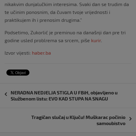
nikakvim dunjalučkim interesima. Svaki dan se trudim da
te učinim ponosnim, da čuvam tvoje vrijednosti i
praktikujem ih i prenosim drugima.”
Podsetimo, Zukorlić je preminuo na današnji dan pre tri
godine usled problrema sa srcem, piše
kurir
.
Izvor vijesti:
haber.ba
Navigacija
NERADNA NEDJELJA STIGLA U FBiH, objavljeno u
objava
Službenom listu: EVO KAD STUPA NA SNAGU
Tragičan slučaj u Ključu! Muškarac počinio
samoubistvo