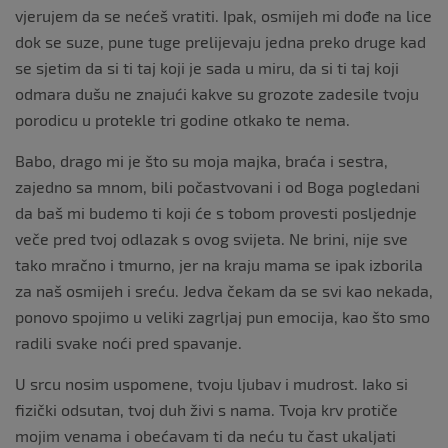
vjerujem da se nećeš vratiti. Ipak, osmijeh mi dođe na lice
dok se suze, pune tuge prelijevaju jedna preko druge kad
se sjetim da si ti taj koji je sada u miru, da si ti taj koji
odmara dušu ne znajući kakve su grozote zadesile tvoju
porodicu u protekle tri godine otkako te nema.
Babo, drago mi je što su moja majka, braća i sestra,
zajedno sa mnom, bili počastvovani i od Boga pogledani
da baš mi budemo ti koji će s tobom provesti posljednje
veče pred tvoj odlazak s ovog svijeta. Ne brini, nije sve
tako mračno i tmurno, jer na kraju mama se ipak izborila
za naš osmijeh i sreću. Jedva čekam da se svi kao nekada,
ponovo spojimo u veliki zagrljaj pun emocija, kao što smo
radili svake noći pred spavanje.
U srcu nosim uspomene, tvoju ljubav i mudrost. Iako si
fizički odsutan, tvoj duh živi s nama. Tvoja krv protiče
mojim venama i obećavam ti da neću tu čast ukaljati