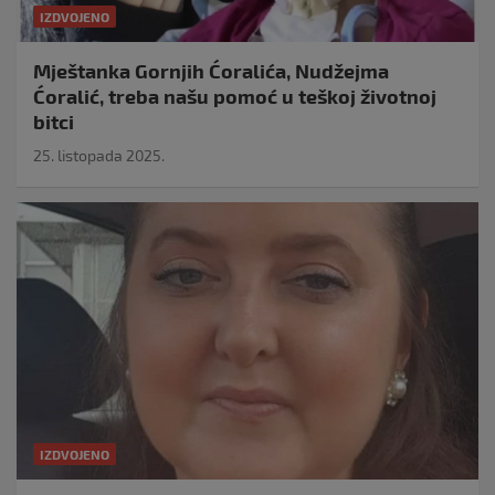
IZDVOJENO
Mještanka Gornjih Ćoralića, Nudžejma
Ćoralić, treba našu pomoć u teškoj životnoj
bitci
25. listopada 2025.
IZDVOJENO