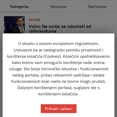
Kategorija
Najnovije
Najčitanije
REGION
Vulin: Ne smije se odustati od
referenduma
prije 10 mjeseci
U skladu s novom europskom regulativom,
Uskvijesti.ba je nadogradio politiku privatnosti i
REGION
korištenja kolačića (Cookies). Kolačiće upotrebljavamo
Mira se dvadeseti put cijepila protiv
kako bismo vam omogućili korištenje naše online
gripe: ‘Zato da ne budem bolesna’
usluge, što bolje korisničko iskustvo i funkcionalnost
prije 10 mjeseci
našeg portala, prikaz reklamnih sadržaja i ostale
funkcionalnosti koje inače ne bismo mogli pružati.
REGION
Daljnjim korištenjem portala, suglasni ste s
Predsjednik Srbije Aleksandar Vučić
korištenjem kolačića.
poslao vijenac: Posljednji pozdrav
Halidu
prije 10 mjeseci
Prihvati i zatvori