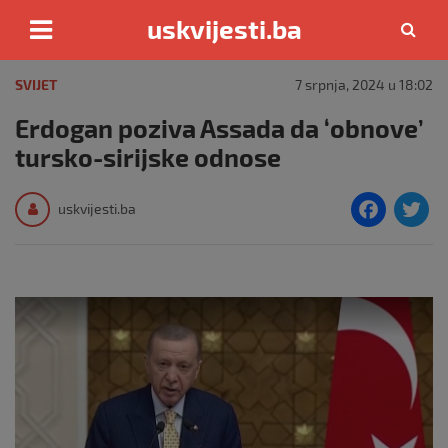
uskvijesti.ba
Skip
to
SVIJET
7 srpnja, 2024 u 18:02
content
Erdogan poziva Assada da ‘obnove’
tursko-sirijske odnose
F
T
uskvijesti.ba
a
c
i
e
e
b
o
o
k