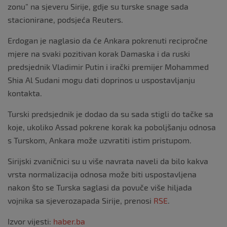
zonu” na sjeveru Sirije, gdje su turske snage sada
stacionirane, podsjeća Reuters.
Erdogan je naglasio da će Ankara pokrenuti recipročne
mjere na svaki pozitivan korak Damaska i da ruski
predsjednik Vladimir Putin i irački premijer Mohammed
Shia Al Sudani mogu dati doprinos u uspostavljanju
kontakta.
Turski predsjednik je dodao da su sada stigli do tačke sa
koje, ukoliko Assad pokrene korak ka poboljšanju odnosa
s Turskom, Ankara može uzvratiti istim pristupom.
Sirijski zvaničnici su u više navrata naveli da bilo kakva
vrsta normalizacija odnosa može biti uspostavljena
nakon što se Turska saglasi da povuče više hiljada
vojnika sa sjeverozapada Sirije, prenosi
RSE
.
Izvor vijesti:
haber.ba