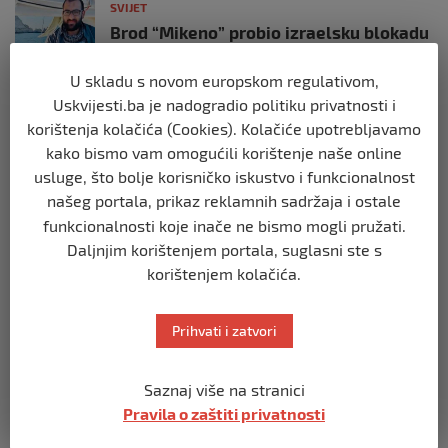
SVIJET
Brod “Mikeno” probio izraelsku blokadu
i uplovio u Gazu – kapetan iz Sarajeva
vijori zastavu BiH
U skladu s novom europskom regulativom,
prije 10 mjeseci
Uskvijesti.ba je nadogradio politiku privatnosti i
korištenja kolačića (Cookies). Kolačiće upotrebljavamo
SVIJET
kako bismo vam omogućili korištenje naše online
Opsadno stanje u Münchenu, odjeknulo
usluge, što bolje korisničko iskustvo i funkcionalnost
nekoliko eksplozija: Ima žrtava,
našeg portala, prikaz reklamnih sadržaja i ostale
policijske snage na terenu
funkcionalnosti koje inače ne bismo mogli pružati.
prije 10 mjeseci
Daljnjim korištenjem portala, suglasni ste s
korištenjem kolačića.
SVIJET
Putin: Spremni smo vojno uzvratiti
Zapadu
Prihvati i zatvori
prije 11 mjeseci
Saznaj više na stranici
SVIJET
Pravila o zaštiti privatnosti
Papa Lav XIV izjavio da je situacija vrlo