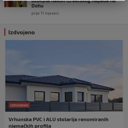
ozbiljna nakon izraelskog napada na
Dohu
prije 11 mjeseci
Izdvojeno
IZDVOJENO
Vrhunska PVC i ALU stolarija renomiranih
njemačkih profila