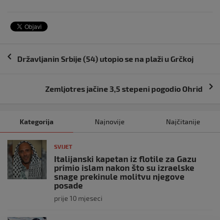
Navigacija
Državljanin Srbije (54) utopio se na plaži u Grčkoj
objava
Zemljotres jačine 3,5 stepeni pogodio Ohrid
Kategorija
Najnovije
Najčitanije
SVIJET
Italijanski kapetan iz flotile za Gazu
primio islam nakon što su izraelske
snage prekinule molitvu njegove
posade
prije 10 mjeseci