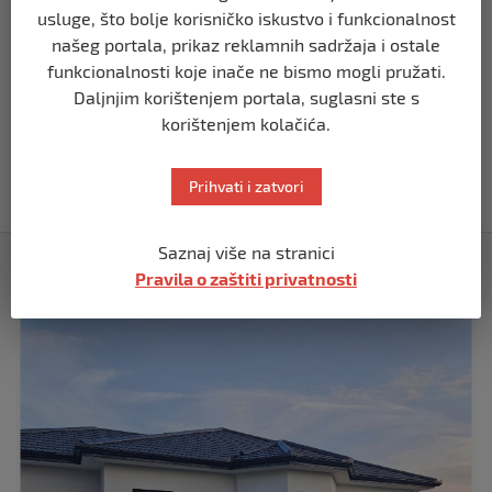
JAVNOG LINČA
usluge, što bolje korisničko iskustvo i funkcionalnost
prije 1 mjesec
našeg portala, prikaz reklamnih sadržaja i ostale
funkcionalnosti koje inače ne bismo mogli pružati.
USK
Daljnjim korištenjem portala, suglasni ste s
OBILJEŽENE 34 GODINE OD PROGONA
korištenjem kolačića.
MJEŠTANA I 31 GODINA OD
OSLOBOĐENJA RIPČA
Prihvati i zatvori
prije 2 mjeseca
Saznaj više na stranici
Izdvojeno
Pravila o zaštiti privatnosti