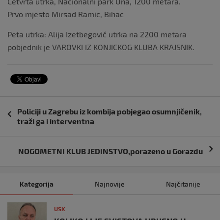
Cetvrta utrka, Nacionalni park Una, 1200 metara.
Prvo mjesto Mirsad Ramic, Bihac
Peta utrka: Alija Izetbegović utrka na 2200 metara
pobjednik je VAROVKI IZ KONJICKOG KLUBA KRAJSNIK.
Navigacija
Policiji u Zagrebu iz kombija pobjegao osumnjičenik,
objava
traži ga i interventna
NOGOMETNI KLUB JEDINSTVO,porazeno u Gorazdu
Kategorija
Najnovije
Najčitanije
USK