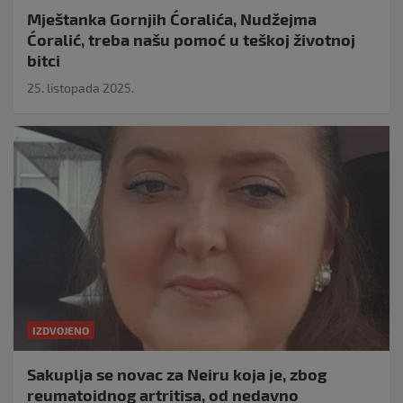
Mještanka Gornjih Ćoralića, Nudžejma
Ćoralić, treba našu pomoć u teškoj životnoj
bitci
25. listopada 2025.
IZDVOJENO
Sakuplja se novac za Neiru koja je, zbog
reumatoidnog artritisa, od nedavno