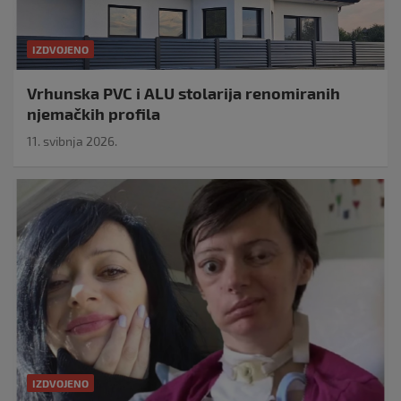
IZDVOJENO
Vrhunska PVC i ALU stolarija renomiranih
njemačkih profila
11. svibnja 2026.
IZDVOJENO