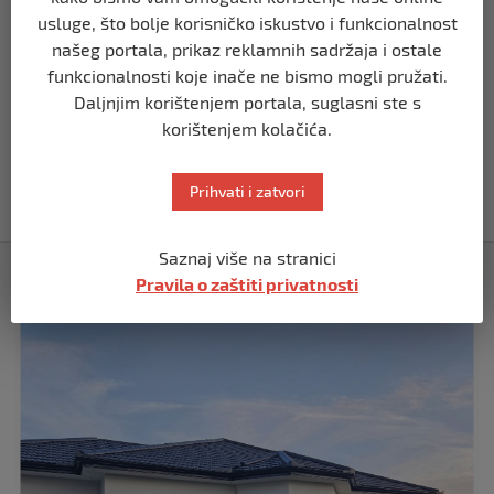
Demantij Federalnog ministarstva
usluge, što bolje korisničko iskustvo i funkcionalnost
unutrašnjih poslova
našeg portala, prikaz reklamnih sadržaja i ostale
prije 5 mjeseci
funkcionalnosti koje inače ne bismo mogli pružati.
Daljnjim korištenjem portala, suglasni ste s
BIH
korištenjem kolačića.
Akcija SIPA-e: Pretresaju se stambeni i
pomoćni objekti
Prihvati i zatvori
prije 5 mjeseci
Saznaj više na stranici
Izdvojeno
Pravila o zaštiti privatnosti