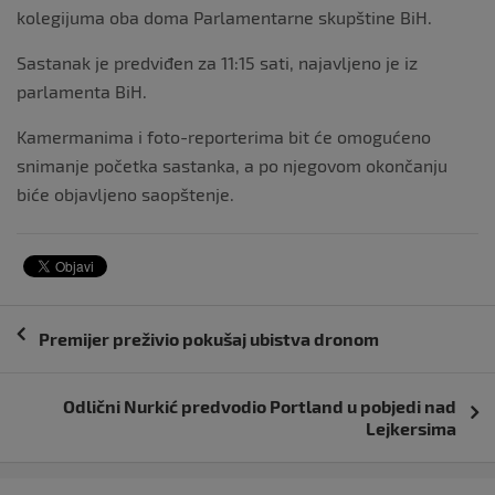
kolegijuma oba doma Parlamentarne skupštine BiH.
Sastanak je predviđen za 11:15 sati, najavljeno je iz
parlamenta BiH.
Kamermanima i foto-reporterima bit će omogućeno
snimanje početka sastanka, a po njegovom okončanju
biće objavljeno saopštenje.
Navigacija
Premijer preživio pokušaj ubistva dronom
objava
Odlični Nurkić predvodio Portland u pobjedi nad
Lejkersima