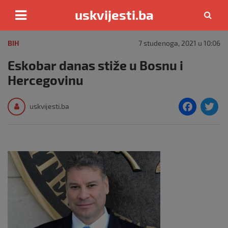
uskvijesti.ba
Skip
to
BIH
7 studenoga, 2021 u 10:06
content
Eskobar danas stiže u Bosnu i
Hercegovinu
F
T
uskvijesti.ba
a
c
i
e
e
b
o
o
k