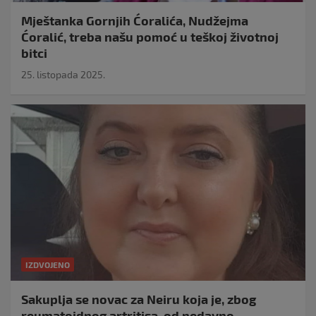
Mještanka Gornjih Ćoralića, Nudžejma
Ćoralić, treba našu pomoć u teškoj životnoj
bitci
25. listopada 2025.
IZDVOJENO
Sakuplja se novac za Neiru koja je, zbog
reumatoidnog artritisa, od nedavno