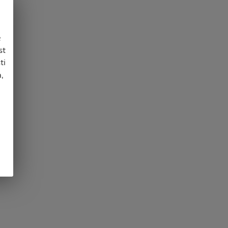
e
st
ti
,