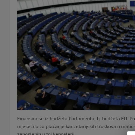
Finansira se iz budžeta Parlamenta, tj. budžeta EU. P
mjesečno za plaćanje kancelarijskih troškova u matičn
zaposlenih u toj kancelariji.