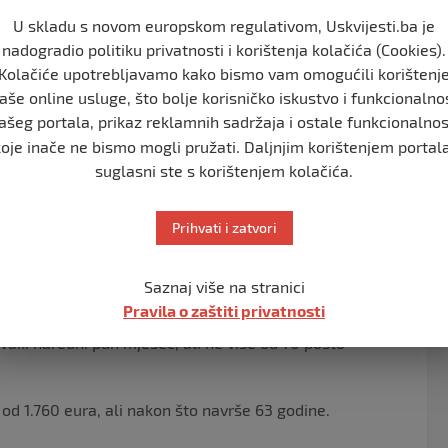
U skladu s novom europskom regulativom, Uskvijesti.ba je
amentu plaća mu se 350 eura dnevnice za smještaj,
nadogradio politiku privatnosti i korištenja kolačića (Cookies).
čunat automobil, jer je obezbijeđeno besplatno
Kolačiće upotrebljavamo kako bismo vam omogućili korištenj
aše online usluge, što bolje korisničko iskustvo i funkcionalno
ašeg portala, prikaz reklamnih sadržaja i ostale funkcionalnos
voa prema pređenim kilometrima. Troškove putarine,
koje inače ne bismo mogli pružati. Daljnjim korištenjem portala
suglasni ste s korištenjem kolačića.
šnje. Po isteku mandata imaju pravo na tzv. “prelaznu
ni u kojoj su bili na funkciji najviše dvije godine.
Prihvati i zatvori
Saznaj više na stranici
da brinu ni o penzijama, jer imaju pravo na dodatnu
Pravila o zaštiti privatnosti
čnoj zemlji) u iznosu od 3,5 posto njihovu platu za
vaki naredni pun mjesec, ali ne više od 70 posto
d 1.760 eura, ali nakon što navrše 63 godine.