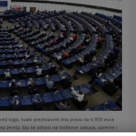
o
o
k
ored toga, svaki predstavnik ima pravo na 4.950 eura
oj zemlji, što se odnosi na troškove zakupa, opreme i