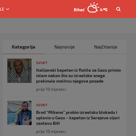
LE
Bihać
4
Kategorija
Najnovije
Najčitanije
SVIJET
Italijanski kapetan iz flotile za Gazu primio
islam nakon što su izraelske snage
prekinule molitvu njegove posade
prije 10 mjeseci
SVIJET
Brod “Mikeno” probio izraelsku blokadu i
uplovio u Gazu – kapetan iz Sarajeva vijori
zastavu BiH
prije 10 mjeseci