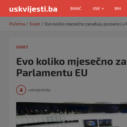
uskvijesti.ba
BIHAĆ
USK
BIH
Skip
Početna
Svijet
Evo koliko mjesečno zarađuju poslanici u
to
content
SVIJET
Evo koliko mjesečno za
Parlamentu EU
uskvijesti.ba