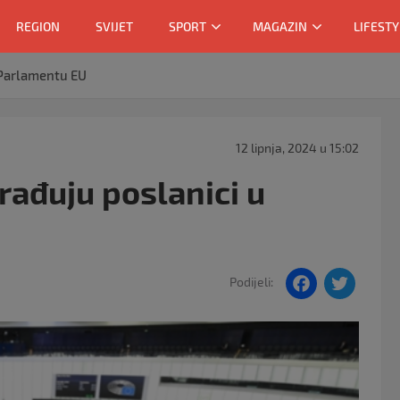
REGION
SVIJET
SPORT
MAGAZIN
LIFESTY
 Parlamentu EU
12 lipnja, 2024 u 15:02
rađuju poslanici u
F
T
Podijeli:
a
w
c
itt
e
er
b