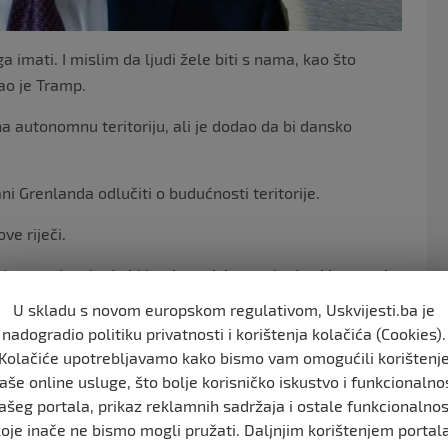
 imati. I mislim da ljudi žele biti s nama, kao što
kao je Tramp.
 autonomnu teritoriju, ali je dodao da bi dansko
i Grenlanda odlučiti o budućnosti teritorije.
e riječi.
ieger rekao je da bi imalo smisla stacionirati i snage iz
 “Welt am Sonntag”, budući da je američki predsjednik
U skladu s novom europskom regulativom, Uskvijesti.ba je
nadogradio politiku privatnosti i korištenja kolačića (Cookies).
Kolačiće upotrebljavamo kako bismo vam omogućili korištenj
 imati američke snage na Grenlandu, kao što je do sada
aše online usluge, što bolje korisničko iskustvo i funkcionalno
 tamo u budućnosti – rekao je predsjednik Vojnog odbora
ašeg portala, prikaz reklamnih sadržaja i ostale funkcionalnos
koje inače ne bismo mogli pružati. Daljnjim korištenjem portala