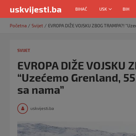
uskvijesti.ba
BIHAĆ
USK
BIH
Skip
Početna
Svijet
EVROPA DIŽE VOJSKU ZBOG TRAMPA?! “Uzeće
to
content
SVIJET
EVROPA DIŽE VOJSKU 
“Uzećemo Grenland, 55.
sa nama”
uskvijesti.ba