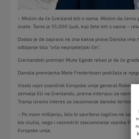
– Mislim da će Grenland biti s nama. Mislim da ćemo ga
znate. Tamo je 55.000 ljudi, koji žele biti s nama – re
Dodao je da zapravo ne zna kakva prava Danska ima na
odbijanje bilo “vrlo neprijateljski čin”.
Grenlandski premijer Mute Egede rekao je da će građan
Danska premijerka Mete Frederiksen podržala je njegov
Visoki vojni zvaničnik Evropske unije general Robert Br
zemalja EU na Grenlandu, prema intervjuu za njemački
Tramp izrazio interes za zauzimanje danske teritorije.
– Po mom mišljenju, bilo bi savršeno logično ne samo
n
bio slučaj, nego i razmotriti stacioniranje vojnika EU
n
Evropske unije.