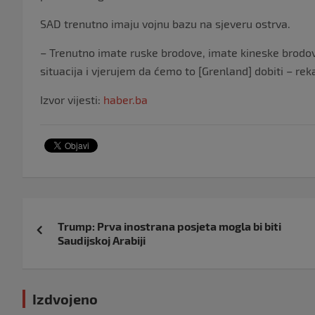
SAD trenutno imaju vojnu bazu na sjeveru ostrva.
– Trenutno imate ruske brodove, imate kineske brodove
situacija i vjerujem da ćemo to [Grenland] dobiti – rek
Izvor vijesti:
haber.ba
Navigacija
Trump: Prva inostrana posjeta mogla bi biti
objava
Saudijskoj Arabiji
Izdvojeno