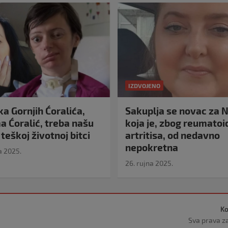
IZDVOJENO
a Gornjih Ćoralića,
Sakuplja se novac za N
 Ćoralić, treba našu
koja je, zbog reumato
teškoj životnoj bitci
artritisa, od nedavno
nepokretna
a 2025.
26. rujna 2025.
Ko
Sva prava z