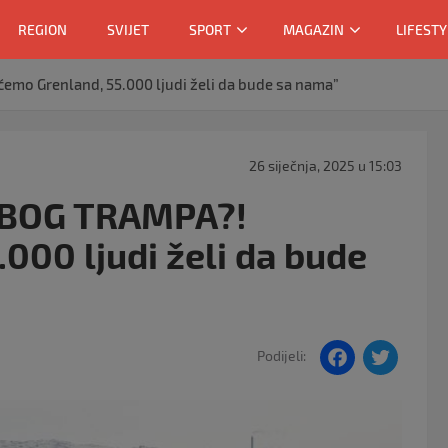
REGION
SVIJET
SPORT
MAGAZIN
LIFESTY
mo Grenland, 55.000 ljudi želi da bude sa nama”
26 siječnja, 2025 u 15:03
ZBOG TRAMPA?!
000 ljudi želi da bude
F
T
Podijeli:
a
w
c
itt