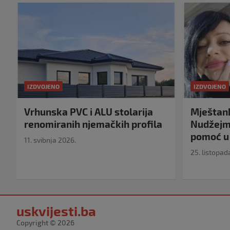
IZDVOJENO
IZDVOJENO
Vrhunska PVC i ALU stolarija
Mještank
renomiranih njemačkih profila
Nudžejma
pomoć u 
11. svibnja 2026.
25. listopad
uskvijesti.ba
Copyright © 2026