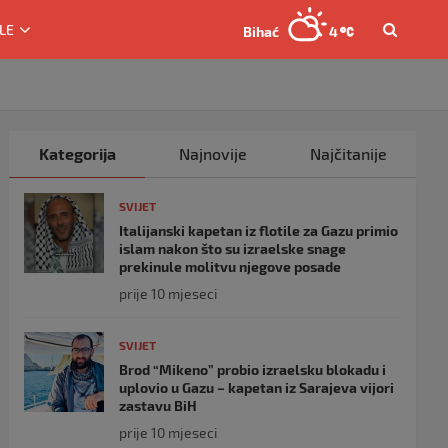
LE
Bihać
4
Kategorija
Najnovije
Najčitanije
SVIJET
Italijanski kapetan iz flotile za Gazu primio
islam nakon što su izraelske snage
prekinule molitvu njegove posade
prije 10 mjeseci
SVIJET
Brod “Mikeno” probio izraelsku blokadu i
uplovio u Gazu – kapetan iz Sarajeva vijori
zastavu BiH
prije 10 mjeseci