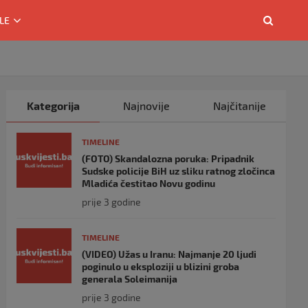
LE
Kategorija
Najnovije
Najčitanije
TIMELINE
(FOTO) Skandalozna poruka: Pripadnik
Sudske policije BiH uz sliku ratnog zločinca
Mladića čestitao Novu godinu
prije 3 godine
TIMELINE
(VIDEO) Užas u Iranu: Najmanje 20 ljudi
poginulo u eksploziji u blizini groba
generala Soleimanija
prije 3 godine