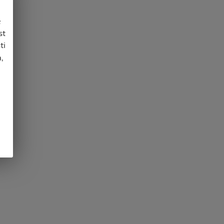
e
st
ti
,