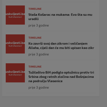
TIMELINE
Staša Košarac na mukama: Evo šta su mu
uradili
prije 3 godine
TIMELINE
Ko završi svoj dan zikrom i veličanjem
Allaha, cijeli dan će mu biti upisan kao zikr
prije 3 godine
TIMELINE
Tužilaštvo BiH podiglo optužnicu protiv tri
Srbina zbog ratnih zločina nad Bošnjacima
na području Vlasenice
prije 3 godine