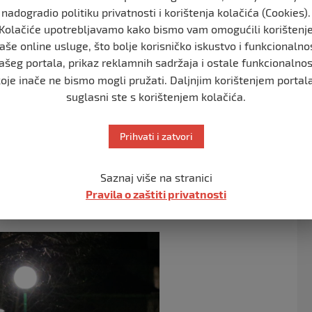
ni aerodrom Sarajevo, nalazilo se 47
nadogradio politiku privatnosti i korištenja kolačića (Cookies).
rtparolka Granične policije Franka Vican.
Kolačiće upotrebljavamo kako bismo vam omogućili korištenj
aše online usluge, što bolje korisničko iskustvo i funkcionalno
ašeg portala, prikaz reklamnih sadržaja i ostale funkcionalnos
koje inače ne bismo mogli pružati. Daljnjim korištenjem portala
suglasni ste s korištenjem kolačića.
lije vratiti u BiH, smjeste u Studentsko naselje Bjelave:
Prihvati i zatvori
no da će ih biti 51, njih četvero je odustalo od leta”,
Saznaj više na stranici
nin koji je za njih unaprijed pripremljen, a to je jedan
Pravila o zaštiti privatnosti
e trenutno nalaze i pripadnici sigurnosnih snaga.