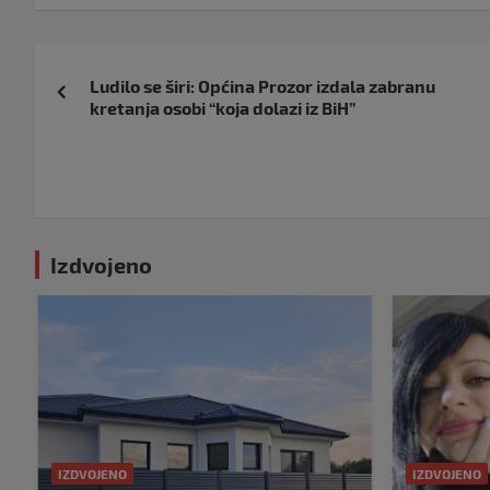
Navigacija
Ludilo se širi: Općina Prozor izdala zabranu
objava
kretanja osobi “koja dolazi iz BiH”
Izdvojeno
IZDVOJENO
IZDVOJENO