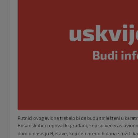
Putnici ovog aviona trebalo bi da budu smješteni u karatn
Bosanskohercegovački građani, koji su večeras avionom
dom u naselju Bjelave, koji će narednih dana služiti ka