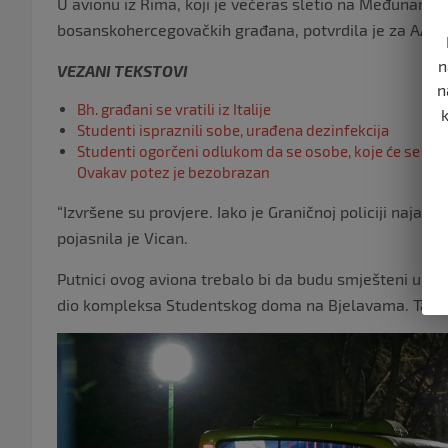
U avionu iz Rima, koji je večeras sletio na Međunarod
bosanskohercegovačkih građana, potvrdila je za AA po
n
VEZANI TEKSTOVI
n
Bh. građani se vratili iz Italije
Studenti ispraznili sobe, urađena dezinfekcija
Studenti ogorčeni odlukom da se osobe, koje će se iz Ita
Ovakav potez je bezobrazan
“Izvršene su provjere. Iako je Graničnoj policiji najavlje
pojasnila je Vican.
Putnici ovog aviona trebalo bi da budu smješteni u karat
dio kompleksa Studentskog doma na Bjelavama. Tamo s