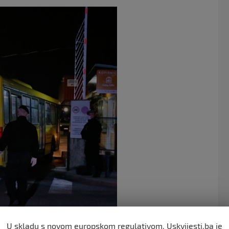
U skladu s novom europskom regulativom, Uskvijesti.ba je