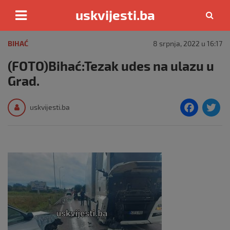
uskvijesti.ba
Skip
to
BIHAĆ
8 srpnja, 2022 u 16:17
content
(FOTO)Bihać:Tezak udes na ulazu u
Grad.
F
T
uskvijesti.ba
a
c
i
e
e
b
o
o
k