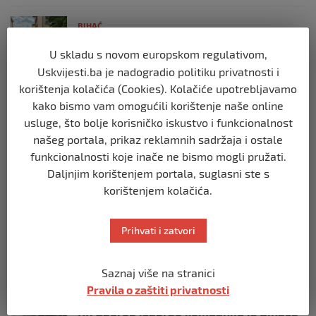
BIHAĆ
Cvijet Srebrenice – simbol sjećanja,
U skladu s novom europskom regulativom,
istine i opomene
Uskvijesti.ba je nadogradio politiku privatnosti i
prije 4 tjedna
korištenja kolačića (Cookies). Kolačiće upotrebljavamo
kako bismo vam omogućili korištenje naše online
BIHAĆ
usluge, što bolje korisničko iskustvo i funkcionalnost
Mladi SDA Bihać obilježili 36. godišnjicu
našeg portala, prikaz reklamnih sadržaja i ostale
Stranke
funkcionalnosti koje inače ne bismo mogli pružati.
prije 2 mjeseca
Daljnjim korištenjem portala, suglasni ste s
korištenjem kolačića.
BIHAĆ
SDA Bihać predložila: Porodice sa troje i
više djece mogle bi plaćati 50% manju
Prihvati i zatvori
komunalnu naknadu
prije 2 mjeseca
Saznaj više na stranici
Pravila o zaštiti privatnosti
BIHAĆ
RK Zagreb izabrao kompaniju iz Bihaća