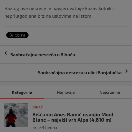
Razlog ove nesrece je najvjerovatnije klizav kolnik i
neprilagodjena brzina uslovima na istom
Navigacija
Saobraćajna nesreća u Bihaću.
objava
Saobraćajna nesreca u ulici Banjalučka
Kategorija
Najnovije
Najčitanije
BIHAĆ
Bišćanin Anes Ramić osvojio Mont
Blanc – najviši vrh Alpa (4.810 m)
prije 3 tjedna