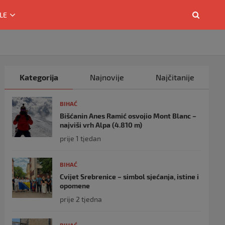
LE
Kategorija
Najnovije
Najčitanije
BIHAĆ
Bišćanin Anes Ramić osvojio Mont Blanc –
najviši vrh Alpa (4.810 m)
prije 1 tjedan
BIHAĆ
Cvijet Srebrenice – simbol sjećanja, istine i
opomene
prije 2 tjedna