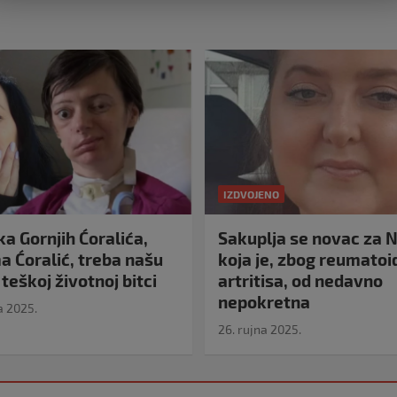
IZDVOJENO
a Gornjih Ćoralića,
Sakuplja se novac za N
 Ćoralić, treba našu
koja je, zbog reumato
teškoj životnoj bitci
artritisa, od nedavno
nepokretna
a 2025.
26. rujna 2025.