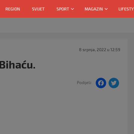
REGION
SVIJET
SPORT
MAGAZIN
LIFESTY
8 srpnja, 2022 u 12:59
Bihaću.
F
T
Podijeli:
a
w
c
itt
e
er
b
o