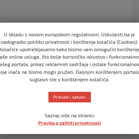
o
k
U skladu s novom europskom regulativom, Uskvijesti.ba je
sabraćajne nesreće izmedju dva motorna vozila pri čemu
nadogradio politiku privatnosti i korištenja kolačića (Cookies).
Kolačiće upotrebljavamo kako bismo vam omogućili korištenj
aše online usluge, što bolje korisničko iskustvo i funkcionalno
vjetima na cesti.
ašeg portala, prikaz reklamnih sadržaja i ostale funkcionalnos
koje inače ne bismo mogli pružati. Daljnjim korištenjem portala
suglasni ste s korištenjem kolačića.
Prihvati i zatvori
Saznaj više na stranici
(FOTO)Bihać:Tezak udes na ulazu u Grad.
Pravila o zaštiti privatnosti