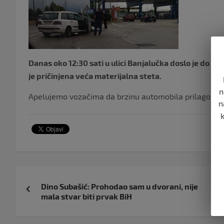
Danas oko 12:30 sati u ulici Banjalučka doslo je do 
je pričinjena veća materijalna steta.
n
Apelujemo vozačima da brzinu automobila prilagode u
n
Navigacija
Dino Subašić: Prohodao sam u dvorani, nije
objava
mala stvar biti prvak BiH