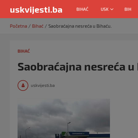
uskvijesti.ba
BIHAĆ
USK
BIH
Skip
Početna
Bihać
Saobraćajna nesreća u Bihaću.
to
content
BIHAĆ
Saobraćajna nesreća u 
uskvijesti.ba