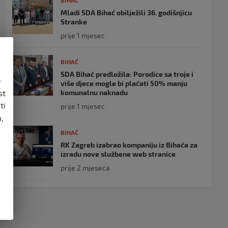
BIHAĆ
Mladi SDA Bihać obilježili 36. godišnjicu
Stranke
prije 1 mjesec
BIHAĆ
SDA Bihać predložila: Porodice sa troje i
e
više djece mogle bi plaćati 50% manju
komunalnu naknadu
st
ti
prije 1 mjesec
,
BIHAĆ
RK Zagreb izabrao kompaniju iz Bihaća za
izradu nove službene web stranice
prije 2 mjeseca