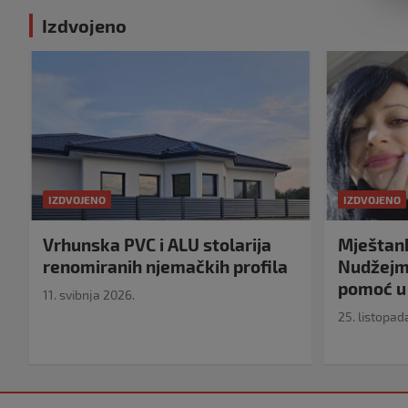
Izdvojeno
IZDVOJENO
IZDVOJENO
Vrhunska PVC i ALU stolarija
Mještank
renomiranih njemačkih profila
Nudžejma
pomoć u 
11. svibnja 2026.
25. listopad