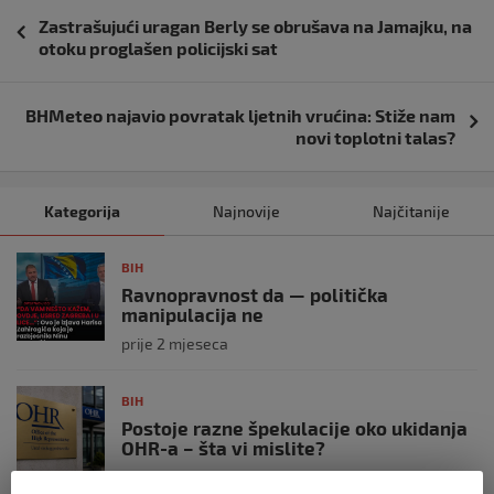
Navigacija
Zastrašujući uragan Berly se obrušava na Jamajku, na
objava
otoku proglašen policijski sat
BHMeteo najavio povratak ljetnih vrućina: Stiže nam
novi toplotni talas?
Kategorija
Najnovije
Najčitanije
BIH
Ravnopravnost da — politička
manipulacija ne
prije 2 mjeseca
BIH
Postoje razne špekulacije oko ukidanja
OHR-a – šta vi mislite?
prije 3 mjeseca