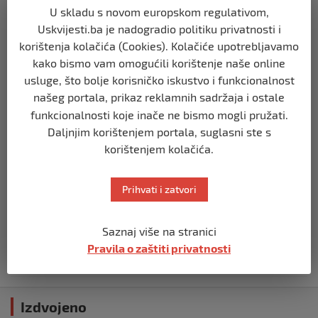
U skladu s novom europskom regulativom,
BIH
Uskvijesti.ba je nadogradio politiku privatnosti i
Zašto Bakir Izetbegović trenutno ima
korištenja kolačića (Cookies). Kolačiće upotrebljavamo
najveće šanse za povratak u
kako bismo vam omogućili korištenje naše online
Predsjedništvo BiH
usluge, što bolje korisničko iskustvo i funkcionalnost
prije 3 mjeseca
našeg portala, prikaz reklamnih sadržaja i ostale
funkcionalnosti koje inače ne bismo mogli pružati.
BIH
Daljnjim korištenjem portala, suglasni ste s
Demantij Federalnog ministarstva
korištenjem kolačića.
unutrašnjih poslova
prije 5 mjeseci
Prihvati i zatvori
BIH
Akcija SIPA-e: Pretresaju se stambeni i
Saznaj više na stranici
pomoćni objekti
Pravila o zaštiti privatnosti
prije 5 mjeseci
Izdvojeno