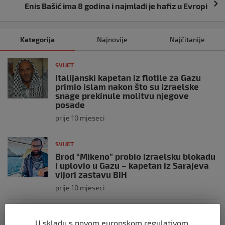
Enis Bašić ima 8 godina i najmlađi je hafiz u Evropi
Kategorija
Najnovije
Najčitanije
SVIJET
Italijanski kapetan iz flotile za Gazu
primio islam nakon što su izraelske
snage prekinule molitvu njegove
posade
prije 10 mjeseci
SVIJET
Brod “Mikeno” probio izraelsku blokadu
i uplovio u Gazu – kapetan iz Sarajeva
vijori zastavu BiH
prije 10 mjeseci
SVIJET
U skladu s novom europskom regulativom,