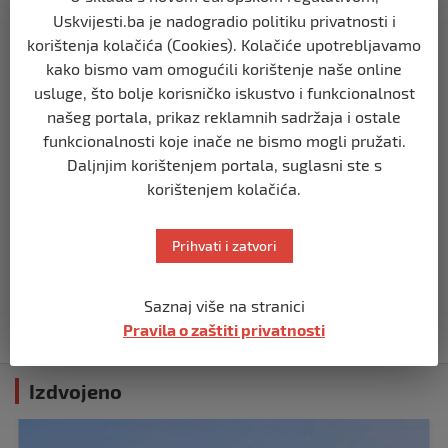
Opsadno stanje u Münchenu, odjeknulo
nekoliko eksplozija: Ima žrtava,
Uskvijesti.ba je nadogradio politiku privatnosti i
policijske snage na terenu
korištenja kolačića (Cookies). Kolačiće upotrebljavamo
prije 10 mjeseci
kako bismo vam omogućili korištenje naše online
usluge, što bolje korisničko iskustvo i funkcionalnost
našeg portala, prikaz reklamnih sadržaja i ostale
SVIJET
Putin: Spremni smo vojno uzvratiti
funkcionalnosti koje inače ne bismo mogli pružati.
Zapadu
Daljnjim korištenjem portala, suglasni ste s
prije 11 mjeseci
korištenjem kolačića.
SVIJET
Prihvati i zatvori
Papa Lav XIV izjavio da je situacija vrlo
ozbiljna nakon izraelskog napada na
Dohu
Saznaj više na stranici
prije 11 mjeseci
Pravila o zaštiti privatnosti
Izdvojeno