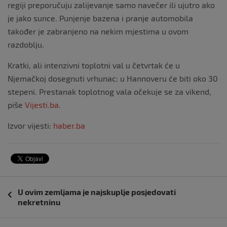
regiji preporučuju zalijevanje samo navečer ili ujutro ako
je jako sunce. Punjenje bazena i pranje automobila
također je zabranjeno na nekim mjestima u ovom
razdoblju.
Kratki, ali intenzivni toplotni val u četvrtak će u
Njemačkoj dosegnuti vrhunac: u Hannoveru će biti oko 30
stepeni. Prestanak toplotnog vala očekuje se za vikend,
piše
Vijesti.ba
.
Izvor vijesti:
haber.ba
Navigacija
U ovim zemljama je najskuplje posjedovati
objava
nekretninu