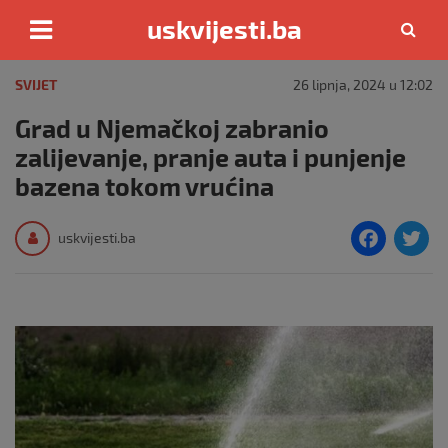
uskvijesti.ba
Skip
to
SVIJET
26 lipnja, 2024 u 12:02
content
Grad u Njemačkoj zabranio
zalijevanje, pranje auta i punjenje
bazena tokom vrućina
F
T
uskvijesti.ba
a
c
i
e
e
b
o
o