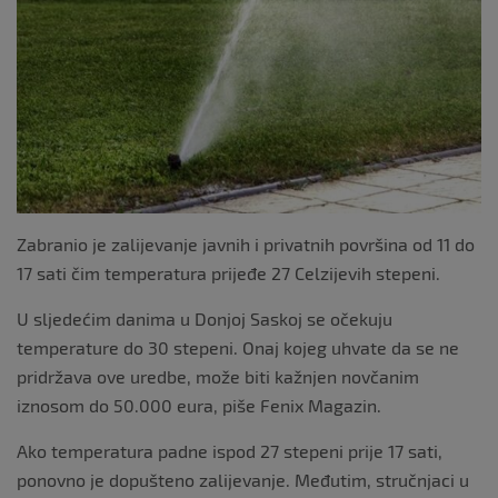
k
Zabranio je zalijevanje javnih i privatnih površina od 11 do
17 sati čim temperatura prijeđe 27 Celzijevih stepeni.
U sljedećim danima u Donjoj Saskoj se očekuju
temperature do 30 stepeni. Onaj kojeg uhvate da se ne
pridržava ove uredbe, može biti kažnjen novčanim
iznosom do 50.000 eura, piše Fenix Magazin.
Ako temperatura padne ispod 27 stepeni prije 17 sati,
ponovno je dopušteno zalijevanje. Međutim, stručnjaci u