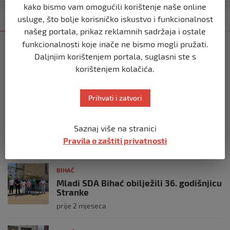
kako bismo vam omogućili korištenje naše online
usluge, što bolje korisničko iskustvo i funkcionalnost
Kategorija
Najnovije
Najčitanije
našeg portala, prikaz reklamnih sadržaja i ostale
funkcionalnosti koje inače ne bismo mogli pružati.
BIHAĆ
Daljnjim korištenjem portala, suglasni ste s
Bišćanin Anes Ramić osvojio Mont
Blanc – najviši vrh Alpa (4.810 m)
korištenjem kolačića.
prije 3 tjedna
Prihvati i zatvori
BIHAĆ
Cvijet Srebrenice – simbol sjećanja,
Saznaj više na stranici
istine i opomene
Pravila o zaštiti privatnosti
prije 4 tjedna
BIHAĆ
Mladi SDA Bihać obilježili 36. godišnjicu
Stranke
prije 2 mjeseca