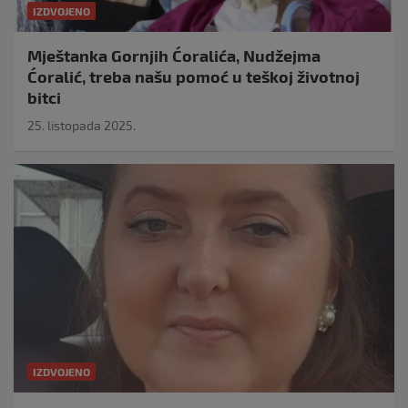
IZDVOJENO
Mještanka Gornjih Ćoralića, Nudžejma
Ćoralić, treba našu pomoć u teškoj životnoj
bitci
25. listopada 2025.
IZDVOJENO