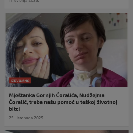
11. svibnja 2026.
IZDVOJENO
Mještanka Gornjih Ćoralića, Nudžejma
Ćoralić, treba našu pomoć u teškoj životnoj
bitci
25. listopada 2025.