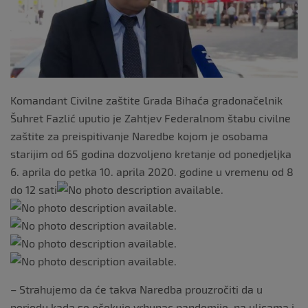
k
Komandant Civilne zaštite Grada Bihaća gradonačelnik
Šuhret Fazlić uputio je Zahtjev Federalnom štabu civilne
zaštite za preispitivanje Naredbe kojom je osobama
starijim od 65 godina dozvoljeno kretanje od ponedjeljka
6. aprila do petka 10. aprila 2020. godine u vremenu od 8
do 12 sati
– Strahujemo da će takva Naredba prouzročiti da u
periodu kada se očekuje vrhunac pandemije, na ulicama i