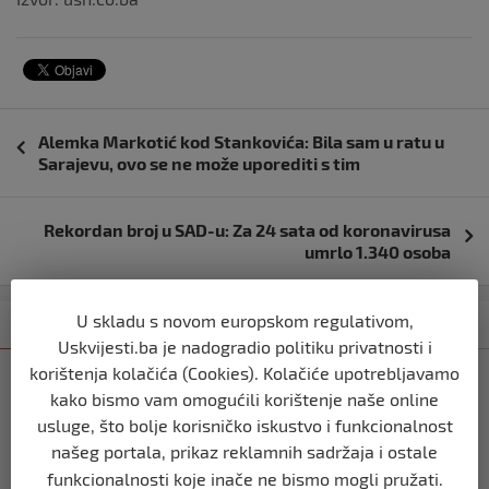
Navigacija
Alemka Markotić kod Stankovića: Bila sam u ratu u
objava
Sarajevu, ovo se ne može uporediti s tim
Rekordan broj u SAD-u: Za 24 sata od koronavirusa
umrlo 1.340 osoba
U skladu s novom europskom regulativom,
Kategorija
Najnovije
Najčitanije
Uskvijesti.ba je nadogradio politiku privatnosti i
korištenja kolačića (Cookies). Kolačiće upotrebljavamo
BIHAĆ
kako bismo vam omogućili korištenje naše online
Bišćanin Anes Ramić osvojio Mont
usluge, što bolje korisničko iskustvo i funkcionalnost
Blanc – najviši vrh Alpa (4.810 m)
našeg portala, prikaz reklamnih sadržaja i ostale
prije 3 tjedna
funkcionalnosti koje inače ne bismo mogli pružati.