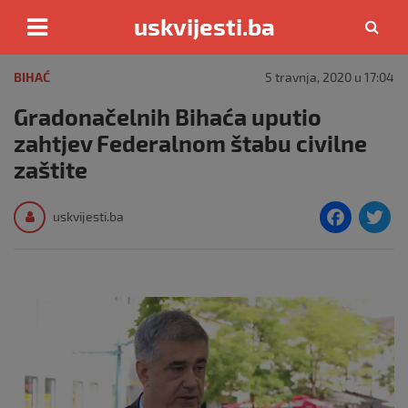
uskvijesti.ba
Skip
to
BIHAĆ
5 travnja, 2020 u 17:04
content
Gradonačelnih Bihaća uputio
zahtjev Federalnom štabu civilne
zaštite
F
T
uskvijesti.ba
a
c
i
e
e
b
o
o