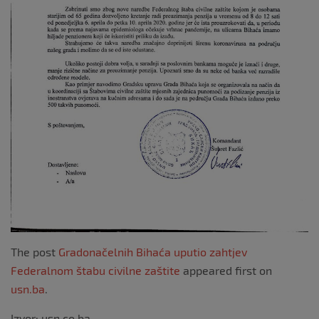
The post
Gradonačelnih Bihaća uputio zahtjev
Federalnom štabu civilne zaštite
appeared first on
usn.ba
.
Izvor: usn.co.ba