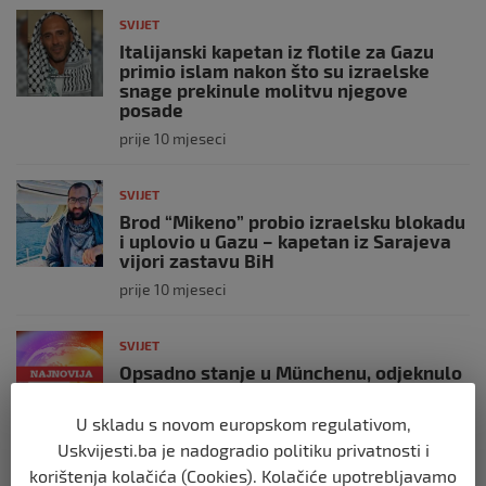
SVIJET
Italijanski kapetan iz flotile za Gazu
primio islam nakon što su izraelske
snage prekinule molitvu njegove
posade
prije 10 mjeseci
SVIJET
Brod “Mikeno” probio izraelsku blokadu
i uplovio u Gazu – kapetan iz Sarajeva
vijori zastavu BiH
prije 10 mjeseci
SVIJET
Opsadno stanje u Münchenu, odjeknulo
nekoliko eksplozija: Ima žrtava,
policijske snage na terenu
U skladu s novom europskom regulativom,
prije 10 mjeseci
Uskvijesti.ba je nadogradio politiku privatnosti i
korištenja kolačića (Cookies). Kolačiće upotrebljavamo