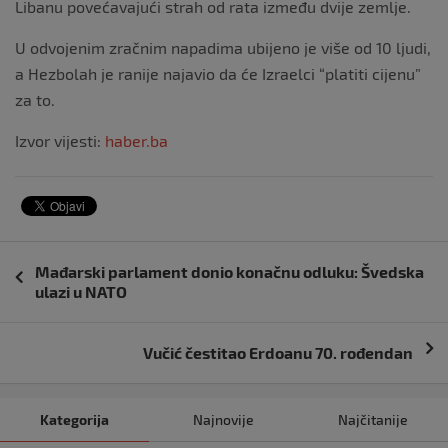
Libanu povećavajući strah od rata između dvije zemlje.
U odvojenim zračnim napadima ubijeno je više od 10 ljudi,
a Hezbolah je ranije najavio da će Izraelci “platiti cijenu”
za to.
Izvor vijesti:
haber.ba
Navigacija
Mađarski parlament donio konačnu odluku: Švedska
objava
ulazi u NATO
Vučić čestitao Erdoanu 70. rođendan
Kategorija
Najnovije
Najčitanije