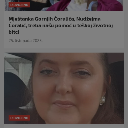
IZDVOJENO
Mještanka Gornjih Ćoralića, Nudžejma
Ćoralić, treba našu pomoć u teškoj životnoj
bitci
25. listopada 2025.
IZDVOJENO