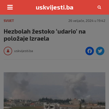
uskvijesti.ba
Skip
to
SVIJET
26 veljače, 2024 u 19:42
content
Hezbolah žestoko ‘udario’ na
položaje Izraela
F
T
uskvijesti.ba
a
c
i
e
e
b
o
o
k