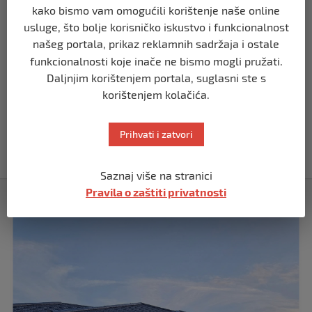
SVIJET
kako bismo vam omogućili korištenje naše online
Putin: Spremni smo vojno uzvratiti
usluge, što bolje korisničko iskustvo i funkcionalnost
Zapadu
našeg portala, prikaz reklamnih sadržaja i ostale
prije 11 mjeseci
funkcionalnosti koje inače ne bismo mogli pružati.
Daljnjim korištenjem portala, suglasni ste s
SVIJET
korištenjem kolačića.
Papa Lav XIV izjavio da je situacija vrlo
ozbiljna nakon izraelskog napada na
Dohu
Prihvati i zatvori
prije 11 mjeseci
Saznaj više na stranici
Pravila o zaštiti privatnosti
Izdvojeno