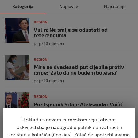
Kategorija
Najnovije
Najčitanije
REGION
Vulin: Ne smije se odustati od
referenduma
prije 10 mjeseci
REGION
Mira se dvadeseti put cijepila protiv
gripe: ‘Zato da ne budem bolesna’
prije 10 mjeseci
REGION
Predsjednik Srbije Aleksandar Vučić
poslao vijenac: Posljednji pozdrav
Halidu
U skladu s novom europskom regulativom,
prije 10 mjeseci
Uskvijesti.ba je nadogradio politiku privatnosti i
korištenja kolačića (Cookies). Kolačiće upotrebljavamo