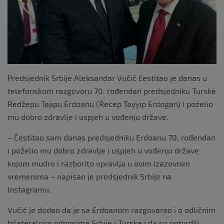
Predsjednik Srbije Aleksandar Vučić čestitao je danas u
telefonskom razgovoru 70. rođendan predsjedniku Turske
Redžepu Tajipu Erdoanu (Recep Tayyip Erdogan) i poželio
mu dobro zdravlje i uspjeh u vođenju države.
– Čestitao sam danas predsjedniku Erdoanu 70. rođendan
i poželio mu dobro zdravlje i uspjeh u vođenju države
kojom mudro i razborito upravlja u ovim izazovnim
vremenima – napisao je predsjednik Srbije na
Instagramu.
Vučić je dodao da je sa Erdoanom razgovarao i o odličnim
bilateralnim odnosima Srbije i Turske i da su potvrdili