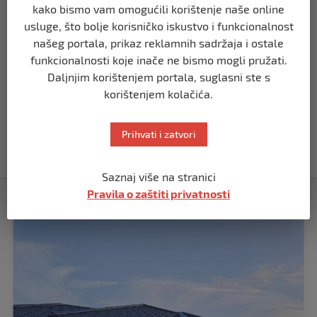
REGION
kako bismo vam omogućili korištenje naše online
Koza ogrebala dijete u zoološkom vrtu,
usluge, što bolje korisničko iskustvo i funkcionalnost
roditelji zvali hitnu i policiju: “Došli su
našeg portala, prikaz reklamnih sadržaja i ostale
uhapsiti kozu”
funkcionalnosti koje inače ne bismo mogli pružati.
prije 10 mjeseci
Daljnjim korištenjem portala, suglasni ste s
korištenjem kolačića.
REGION
Vučić dramatično: “Biće rata, Vojska
Srbije je spremna”
Prihvati i zatvori
prije 10 mjeseci
Saznaj više na stranici
Pravila o zaštiti privatnosti
Izdvojeno