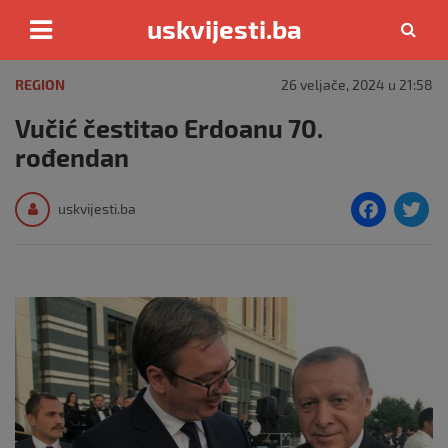
uskvijesti.ba
Skip
to
REGION
26 veljače, 2024 u 21:58
content
Vučić čestitao Erdoanu 70.
rođendan
F
T
uskvijesti.ba
a
c
i
e
e
b
o
o
k