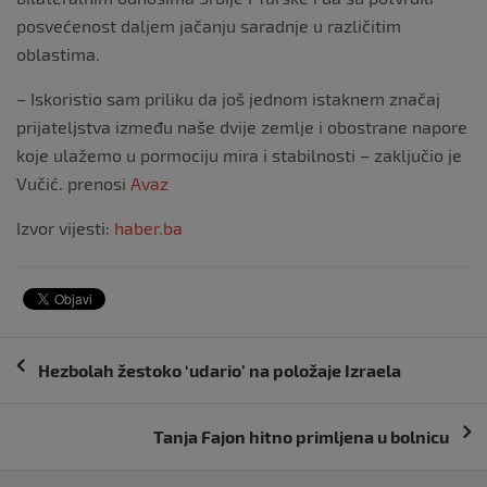
posvećenost daljem jačanju saradnje u različitim
oblastima.
– Iskoristio sam priliku da još jednom istaknem značaj
prijateljstva između naše dvije zemlje i obostrane napore
koje ulažemo u pormociju mira i stabilnosti – zaključio je
Vučić. prenosi
Avaz
Izvor vijesti:
haber.ba
Navigacija
Hezbolah žestoko ‘udario’ na položaje Izraela
objava
Tanja Fajon hitno primljena u bolnicu