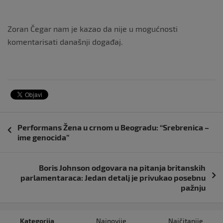
Zoran Čegar nam je kazao da nije u mogućnosti
komentarisati današnji događaj.
Navigacija
Performans Žena u crnom u Beogradu: “Srebrenica –
objava
ime genocida”
Boris Johnson odgovara na pitanja britanskih
parlamentaraca: Jedan detalj je privukao posebnu
pažnju
Kategorija
Najnovije
Najčitanije