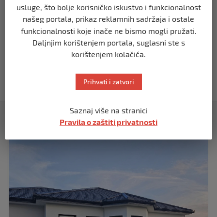
Demantij Federalnog ministarstva
usluge, što bolje korisničko iskustvo i funkcionalnost
unutrašnjih poslova
našeg portala, prikaz reklamnih sadržaja i ostale
prije 5 mjeseci
funkcionalnosti koje inače ne bismo mogli pružati.
Daljnjim korištenjem portala, suglasni ste s
BIH
korištenjem kolačića.
Akcija SIPA-e: Pretresaju se stambeni i
pomoćni objekti
Prihvati i zatvori
prije 5 mjeseci
Saznaj više na stranici
Izdvojeno
Pravila o zaštiti privatnosti