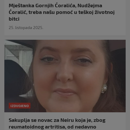
Mještanka Gornjih Ćoralića, Nudžejma
Ćoralić, treba našu pomoć u teškoj životnoj
bitci
25. listopada 2025.
IZDVOJENO
Sakuplja se novac za Neiru koja je, zbog
reumatoidnog artritisa, od nedavno