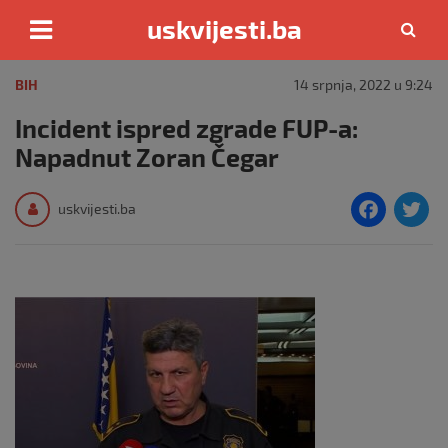
uskvijesti.ba
Skip
to
BIH
14 srpnja, 2022 u 9:24
content
Incident ispred zgrade FUP-a:
Napadnut Zoran Čegar
F
T
uskvijesti.ba
a
c
i
e
e
b
o
o
k