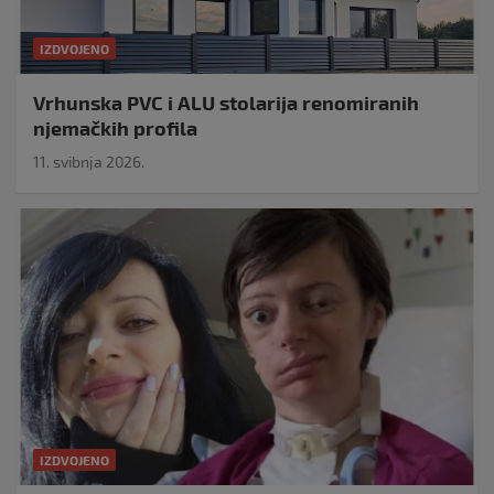
IZDVOJENO
Vrhunska PVC i ALU stolarija renomiranih
njemačkih profila
11. svibnja 2026.
IZDVOJENO