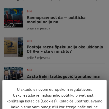
BIH
Ravnopravnost da — politička
manipulacija ne
prije 2 mjeseca
BIH
Postoje razne špekulacije oko ukidanja
OHR-a – šta vi mislite?
prije 3 mjeseca
BIH
Zašto Bakir Izetbegović trenutno ima
najveće šanse za povratak u
Predsjedništvo BiH
U skladu s novom europskom regulativom,
prije 3 mjeseca
Uskvijesti.ba je nadogradio politiku privatnosti i
korištenja kolačića (Cookies). Kolačiće upotrebljavamo
BIH
kako bismo vam omogućili korištenje naše online