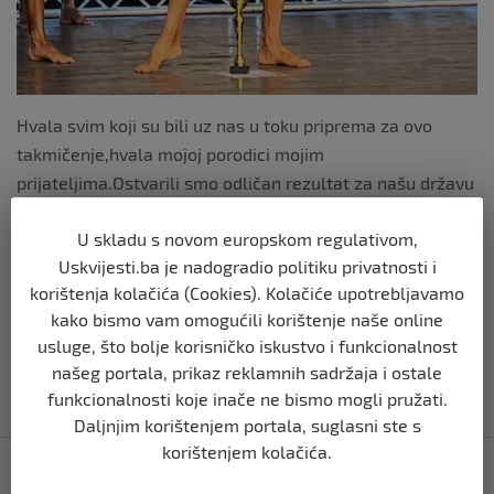
Hvala svim koji su bili uz nas u toku priprema za ovo
takmičenje,hvala mojoj porodici mojim
prijateljima.Ostvarili smo odličan rezultat za našu državu
za naš grad u veoma jakoj konkurenciji.
U skladu s novom europskom regulativom,
Sad ide odmor pa ćemo vidjeti u budućnosti koje nam je
Uskvijesti.ba je nadogradio politiku privatnosti i
sljedeće takmičenje.Rekao je za Fikro boss team Hodzić.
korištenja kolačića (Cookies). Kolačiće upotrebljavamo
Redakcija želi svim predstavnicima BH a posebno
kako bismo vam omogućili korištenje naše online
Bišćanima čestitati na plasmanima..
usluge, što bolje korisničko iskustvo i funkcionalnost
našeg portala, prikaz reklamnih sadržaja i ostale
funkcionalnosti koje inače ne bismo mogli pružati.
Daljnjim korištenjem portala, suglasni ste s
Navigacija
korištenjem kolačića.
U POKOJU SE RADI 365 DANA
objava