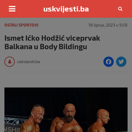
uskvijesti.ba
Skip
to
OSTALI SPORTOVI
18 lipnja, 2023 u 9:58
content
Ismet Ićko Hodžić viceprvak
Balkana u Body Bildingu
F
T
uskvijesti.ba
a
c
i
e
e
b
o
o
k