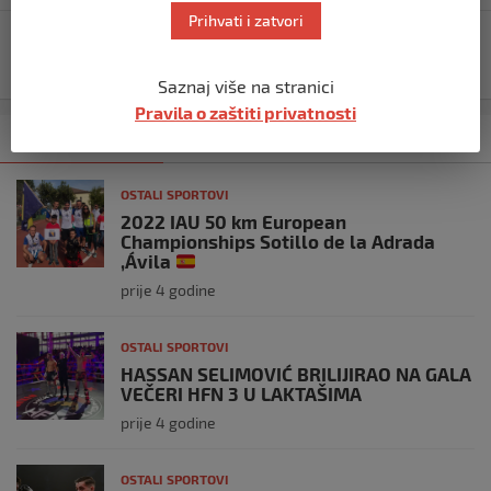
Prihvati i zatvori
LJUTOČKA DOLINA: I OVE GODINE ODRŽAN
TRADICIONALNI MARŠ PUTEM STRADANJA I SPASA
Saznaj više na stranici
Pravila o zaštiti privatnosti
Kategorija
Najnovije
Najčitanije
OSTALI SPORTOVI
2022 IAU 50 km European
Championships Sotillo de la Adrada
,Ávila
prije 4 godine
OSTALI SPORTOVI
HASSAN SELIMOVIĆ BRILIJIRAO NA GALA
VEČERI HFN 3 U LAKTAŠIMA
prije 4 godine
OSTALI SPORTOVI