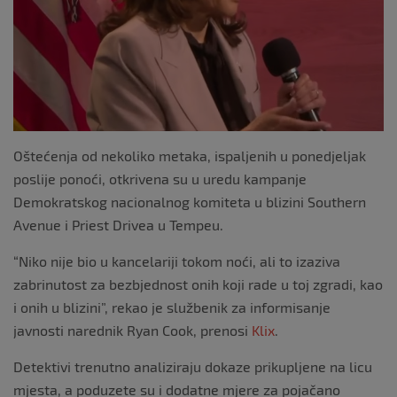
k
Oštećenja od nekoliko metaka, ispaljenih u ponedjeljak
poslije ponoći, otkrivena su u uredu kampanje
Demokratskog nacionalnog komiteta u blizini Southern
Avenue i Priest Drivea u Tempeu.
“Niko nije bio u kancelariji tokom noći, ali to izaziva
zabrinutost za bezbjednost onih koji rade u toj zgradi, kao
i onih u blizini”, rekao je službenik za informisanje
javnosti narednik Ryan Cook, prenosi
Klix
.
Detektivi trenutno analiziraju dokaze prikupljene na licu
mjesta, a poduzete su i dodatne mjere za pojačano