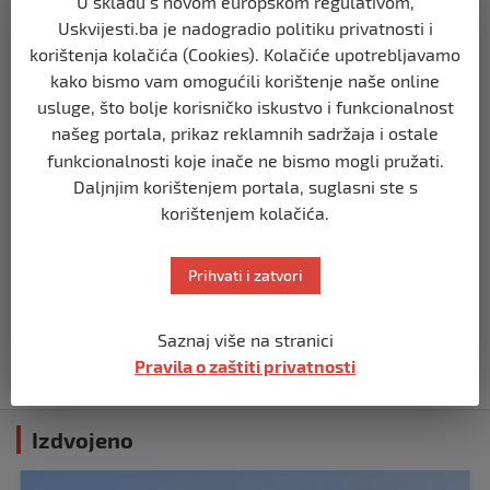
U skladu s novom europskom regulativom,
Opsadno stanje u Münchenu, odjeknulo
Uskvijesti.ba je nadogradio politiku privatnosti i
nekoliko eksplozija: Ima žrtava,
policijske snage na terenu
korištenja kolačića (Cookies). Kolačiće upotrebljavamo
kako bismo vam omogućili korištenje naše online
prije 10 mjeseci
usluge, što bolje korisničko iskustvo i funkcionalnost
našeg portala, prikaz reklamnih sadržaja i ostale
SVIJET
funkcionalnosti koje inače ne bismo mogli pružati.
Putin: Spremni smo vojno uzvratiti
Zapadu
Daljnjim korištenjem portala, suglasni ste s
korištenjem kolačića.
prije 11 mjeseci
SVIJET
Prihvati i zatvori
Papa Lav XIV izjavio da je situacija vrlo
ozbiljna nakon izraelskog napada na
Dohu
Saznaj više na stranici
Pravila o zaštiti privatnosti
prije 11 mjeseci
Izdvojeno