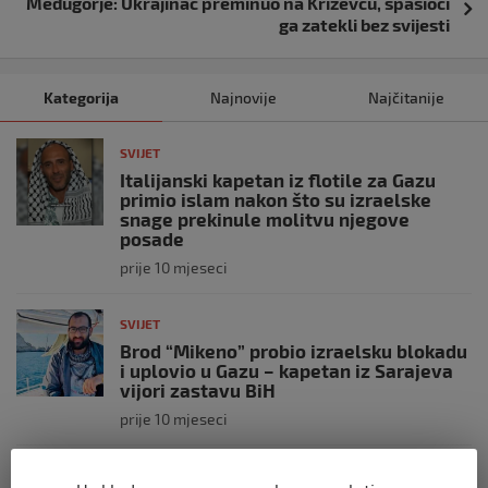
Međugorje: Ukrajinac preminuo na Križevcu, spasioci
ga zatekli bez svijesti
Kategorija
Najnovije
Najčitanije
SVIJET
Italijanski kapetan iz flotile za Gazu
primio islam nakon što su izraelske
snage prekinule molitvu njegove
posade
prije 10 mjeseci
SVIJET
Brod “Mikeno” probio izraelsku blokadu
i uplovio u Gazu – kapetan iz Sarajeva
vijori zastavu BiH
prije 10 mjeseci
SVIJET