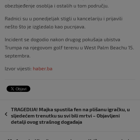
obezbjeđenje osoblja i ostalih u tom području.
Radnici su u ponedjeljak stigli u kancelariju i prijavili
nešto što je izgledalo kao pucnjava.
Incident se dogodio nakon drugog pokušaja ubistva
Trumpa na njegovom golf terenu u West Palm Beachu 15.
septembra.
Izvor vijesti:
haber.ba
Navigacija
TRAGEDIJA! Majka spustila fen na plišanu igračku, u
objava
sljedećem trenutku su svi bili mrtvi – Objavljeni
detalji ovog strašnog događaja