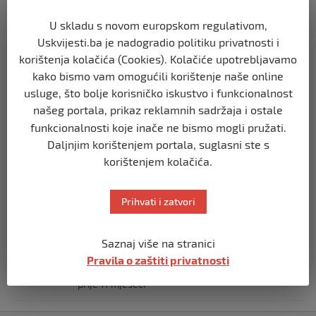
prije 10 mjeseci
U skladu s novom europskom regulativom,
SVIJET
Uskvijesti.ba je nadogradio politiku privatnosti i
Opsadno stanje u Münchenu, odjeknulo
korištenja kolačića (Cookies). Kolačiće upotrebljavamo
nekoliko eksplozija: Ima žrtava,
kako bismo vam omogućili korištenje naše online
policijske snage na terenu
usluge, što bolje korisničko iskustvo i funkcionalnost
prije 10 mjeseci
našeg portala, prikaz reklamnih sadržaja i ostale
funkcionalnosti koje inače ne bismo mogli pružati.
SVIJET
Daljnjim korištenjem portala, suglasni ste s
Putin: Spremni smo vojno uzvratiti
korištenjem kolačića.
Zapadu
prije 11 mjeseci
Prihvati i zatvori
SVIJET
Papa Lav XIV izjavio da je situacija vrlo
Saznaj više na stranici
ozbiljna nakon izraelskog napada na
Pravila o zaštiti privatnosti
Dohu
prije 11 mjeseci