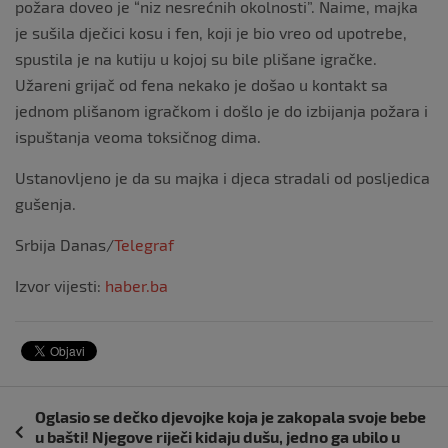
požara doveo je “niz nesrećnih okolnosti”. Naime, majka
je sušila dječici kosu i fen, koji je bio vreo od upotrebe,
spustila je na kutiju u kojoj su bile plišane igračke.
Užareni grijač od fena nekako je došao u kontakt sa
jednom plišanom igračkom i došlo je do izbijanja požara i
ispuštanja veoma toksičnog dima.
Ustanovljeno je da su majka i djeca stradali od posljedica
gušenja.
Srbija Danas/
Telegraf
Izvor vijesti:
haber.ba
Navigacija
Oglasio se dečko djevojke koja je zakopala svoje bebe
objava
u bašti! Njegove riječi kidaju dušu, jedno ga ubilo u