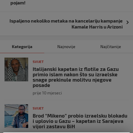
pojam!
Ispaljeno nekoliko metaka na kancelariju kampanje
Kamale Harris u Arizoni
Kategorija
Najnovije
Najčitanije
SVIJET
Italijanski kapetan iz flotile za Gazu
primio islam nakon što su izraelske
snage prekinule molitvu njegove
posade
prije 10 mjeseci
SVIJET
Brod “Mikeno” probio izraelsku blokadu
i uplovio u Gazu – kapetan iz Sarajeva
vijori zastavu BiH