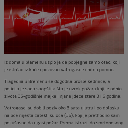
o
o
k
Iz doma u plamenu uspio je da pobjegne samo otac, koji
je istrčao iz kuće i pozovao vatrogasce i hitnu pomoć.
Tragedija u Bremenu se dogodila prošle sedmice, a
policija je sada saopštila šta je uzrok požara koji je odnio
živote 35-godišnje majke i njene jdece stare 3 i 6 godina.
Vatrogasci su dobili poziv oko 3 sata ujutru i po dolasku
na lice mjesta zatekli su oca (36), koji je prethodno sam
pokušavao da ugasi požar. Prema istrazi, do smrtonosnog