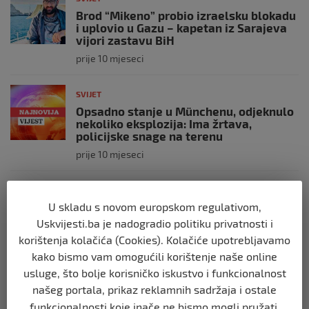
Brod “Mikeno” probio izraelsku blokadu
i uplovio u Gazu – kapetan iz Sarajeva
vijori zastavu BiH
prije 10 mjeseci
SVIJET
Opsadno stanje u Münchenu, odjeknulo
nekoliko eksplozija: Ima žrtava,
policijske snage na terenu
prije 10 mjeseci
SVIJET
Putin: Spremni smo vojno uzvratiti
U skladu s novom europskom regulativom,
Zapadu
Uskvijesti.ba je nadogradio politiku privatnosti i
prije 11 mjeseci
korištenja kolačića (Cookies). Kolačiće upotrebljavamo
kako bismo vam omogućili korištenje naše online
usluge, što bolje korisničko iskustvo i funkcionalnost
SVIJET
našeg portala, prikaz reklamnih sadržaja i ostale
Papa Lav XIV izjavio da je situacija vrlo
ozbiljna nakon izraelskog napada na
funkcionalnosti koje inače ne bismo mogli pružati.