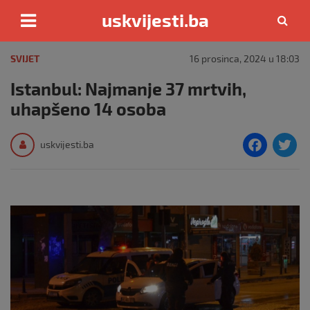
uskvijesti.ba
Skip
to
SVIJET
16 prosinca, 2024 u 18:03
content
Istanbul: Najmanje 37 mrtvih,
uhapšeno 14 osoba
F
T
uskvijesti.ba
a
c
i
e
e
b
o
o
k