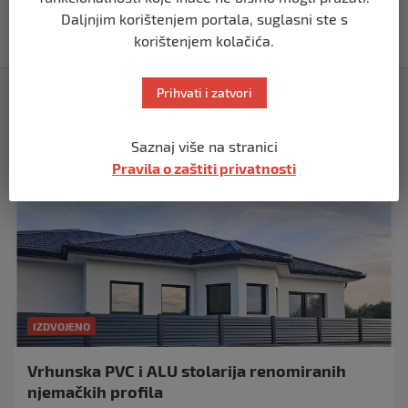
Dohu
Daljnjim korištenjem portala, suglasni ste s
prije 11 mjeseci
korištenjem kolačića.
Izdvojeno
Prihvati i zatvori
Saznaj više na stranici
Pravila o zaštiti privatnosti
IZDVOJENO
Vrhunska PVC i ALU stolarija renomiranih
njemačkih profila