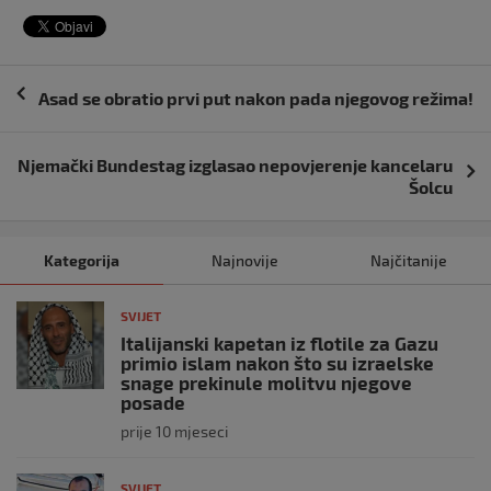
Navigacija
Asad se obratio prvi put nakon pada njegovog režima!
objava
Njemački Bundestag izglasao nepovjerenje kancelaru
Šolcu
Kategorija
Najnovije
Najčitanije
SVIJET
Italijanski kapetan iz flotile za Gazu
primio islam nakon što su izraelske
snage prekinule molitvu njegove
posade
prije 10 mjeseci
SVIJET