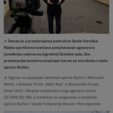
✳️
Danas je u prostorijama područne škole Varoška
Rijeka upriličeno svečano potpisivanje ugovora o
izvođenju radova na izgradnji školske sale, što
predstavlja izuzetno značajan korak za ovu školu i cijelu
općinu Bužim.
✳️ Ugovor su potpisali načelnik općine Bužim, Mersudin
Nanić, i direktor firme „Velić Kop“ iz Bosanske Krupe,
Amel Velić. Ukupna vrijednost ovog ugovora iznosi
327.600,00 KM, a sredstva su osigurana iz budžeta
općine Bužim i Vlade Federacije Bosne i Hercegovine.