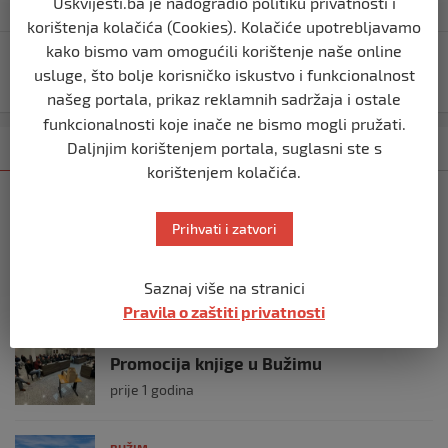
mjeseci zatvora
Uskvijesti.ba je nadogradio politiku privatnosti i
korištenja kolačića (Cookies). Kolačiće upotrebljavamo
kako bismo vam omogućili korištenje naše online
Ruski zvaničnik upozorava na rastući rizik od sukoba
usluge, što bolje korisničko iskustvo i funkcionalnost
nuklearnih sila
našeg portala, prikaz reklamnih sadržaja i ostale
funkcionalnosti koje inače ne bismo mogli pružati.
Daljnjim korištenjem portala, suglasni ste s
Kategorija
Najnovije
Najčitanije
korištenjem kolačića.
BUŽIM
Brat Izeta Nanića pristupio Narodu i
Prihvati i zatvori
pravdi: “Prezime Nanić nosi simbol
borbe i odgovornosti”
prije 9 mjeseci
Saznaj više na stranici
Pravila o zaštiti privatnosti
BUŽIM
Promocija knjige u Bužimu
prije 1 godina