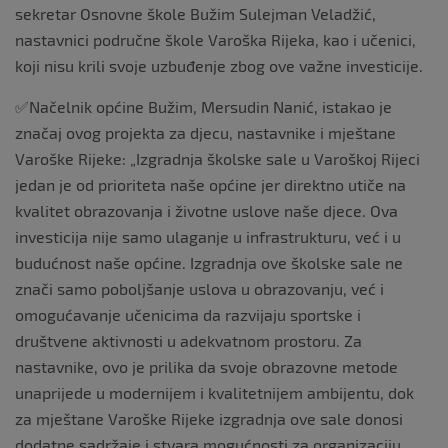
sekretar Osnovne škole Bužim Sulejman Veladžić,
nastavnici područne škole Varoška Rijeka, kao i učenici,
koji nisu krili svoje uzbuđenje zbog ove važne investicije.
✅Načelnik općine Bužim, Mersudin Nanić, istakao je
značaj ovog projekta za djecu, nastavnike i mještane
Varoške Rijeke: „Izgradnja školske sale u Varoškoj Rijeci
jedan je od prioriteta naše općine jer direktno utiče na
kvalitet obrazovanja i životne uslove naše djece. Ova
investicija nije samo ulaganje u infrastrukturu, već i u
budućnost naše općine. Izgradnja ove školske sale ne
znači samo poboljšanje uslova u obrazovanju, već i
omogućavanje učenicima da razvijaju sportske i
društvene aktivnosti u adekvatnom prostoru. Za
nastavnike, ovo je prilika da svoje obrazovne metode
unaprijede u modernijem i kvalitetnijem ambijentu, dok
za mještane Varoške Rijeke izgradnja ove sale donosi
dodatne sadržaje i stvara mogućnosti za organizaciju