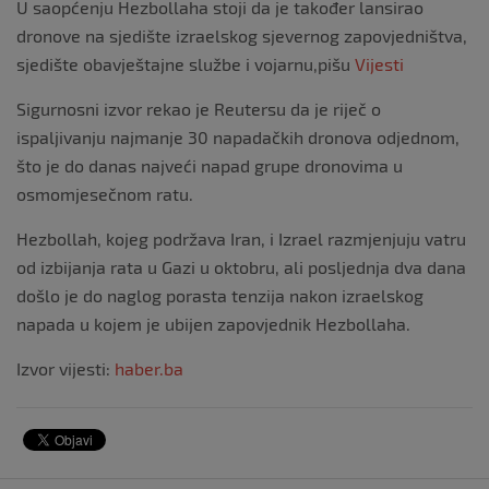
U saopćenju Hezbollaha stoji da je također lansirao
dronove na sjedište izraelskog sjevernog zapovjedništva,
sjedište obavještajne službe i vojarnu,pišu
Vijesti
Sigurnosni izvor rekao je Reutersu da je riječ o
ispaljivanju najmanje 30 napadačkih dronova odjednom,
što je do danas najveći napad grupe dronovima u
osmomjesečnom ratu.
Hezbollah, kojeg podržava Iran, i Izrael razmjenjuju vatru
od izbijanja rata u Gazi u oktobru, ali posljednja dva dana
došlo je do naglog porasta tenzija nakon izraelskog
napada u kojem je ubijen zapovjednik Hezbollaha.
Izvor vijesti:
haber.ba