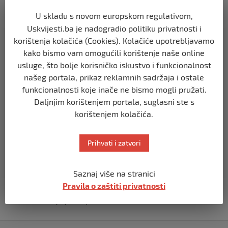
U skladu s novom europskom regulativom,
SVIJET
Uskvijesti.ba je nadogradio politiku privatnosti i
Opsadno stanje u Münchenu, odjeknulo
korištenja kolačića (Cookies). Kolačiće upotrebljavamo
nekoliko eksplozija: Ima žrtava,
kako bismo vam omogućili korištenje naše online
policijske snage na terenu
usluge, što bolje korisničko iskustvo i funkcionalnost
prije 10 mjeseci
našeg portala, prikaz reklamnih sadržaja i ostale
funkcionalnosti koje inače ne bismo mogli pružati.
SVIJET
Daljnjim korištenjem portala, suglasni ste s
Putin: Spremni smo vojno uzvratiti
korištenjem kolačića.
Zapadu
prije 11 mjeseci
Prihvati i zatvori
SVIJET
Papa Lav XIV izjavio da je situacija vrlo
Saznaj više na stranici
ozbiljna nakon izraelskog napada na
Pravila o zaštiti privatnosti
Dohu
prije 11 mjeseci