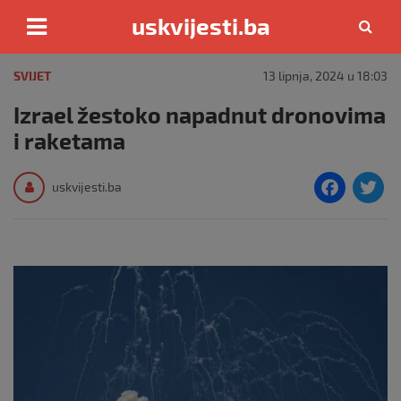
uskvijesti.ba
Skip
to
SVIJET
13 lipnja, 2024 u 18:03
content
Izrael žestoko napadnut dronovima
i raketama
F
T
uskvijesti.ba
a
c
i
e
e
b
o
o
k