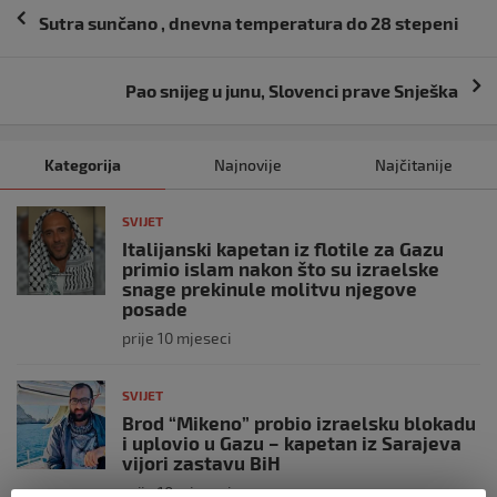
Navigacija
Sutra sunčano , dnevna temperatura do 28 stepeni
objava
Pao snijeg u junu, Slovenci prave Snješka
Kategorija
Najnovije
Najčitanije
SVIJET
Italijanski kapetan iz flotile za Gazu
primio islam nakon što su izraelske
snage prekinule molitvu njegove
posade
prije 10 mjeseci
SVIJET
Brod “Mikeno” probio izraelsku blokadu
i uplovio u Gazu – kapetan iz Sarajeva
vijori zastavu BiH
prije 10 mjeseci