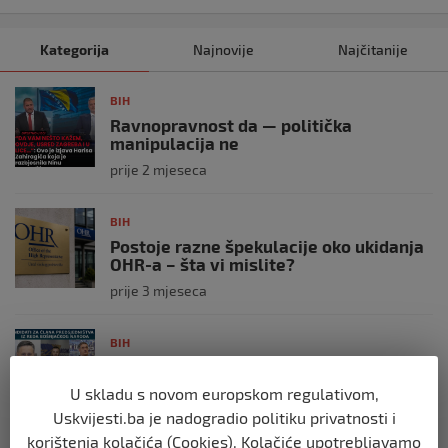
Kategorija
Najnovije
Najčitanije
BIH
Ravnopravnost da — politička
manipulacija ne
prije 2 mjeseca
BIH
Postoje razne špekulacije oko ukidanja
OHR-a – šta vi mislite?
prije 3 mjeseca
BIH
Zašto Bakir Izetbegović trenutno ima
najveće šanse za povratak u
U skladu s novom europskom regulativom,
Predsjedništvo BiH
Uskvijesti.ba je nadogradio politiku privatnosti i
prije 3 mjeseca
korištenja kolačića (Cookies). Kolačiće upotrebljavamo