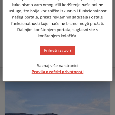
kako bismo vam omogućili korištenje naše online
BIH
usluge, što bolje korisničko iskustvo i funkcionalnost
Demantij Federalnog ministarstva
našeg portala, prikaz reklamnih sadržaja i ostale
unutrašnjih poslova
funkcionalnosti koje inače ne bismo mogli pružati.
prije 5 mjeseci
Daljnjim korištenjem portala, suglasni ste s
korištenjem kolačića.
BIH
Akcija SIPA-e: Pretresaju se stambeni i
Prihvati i zatvori
pomoćni objekti
prije 5 mjeseci
Saznaj više na stranici
Pravila o zaštiti privatnosti
Izdvojeno