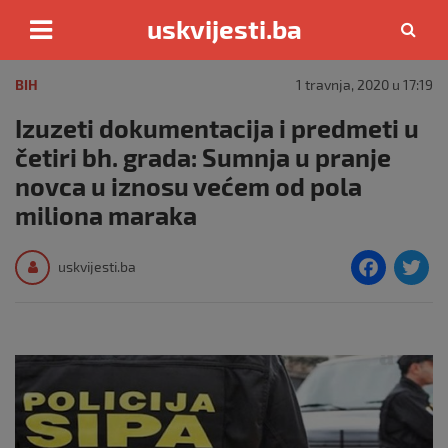
uskvijesti.ba
Skip
to
BIH
1 travnja, 2020 u 17:19
content
Izuzeti dokumentacija i predmeti u
četiri bh. grada: Sumnja u pranje
novca u iznosu većem od pola
miliona maraka
F
T
uskvijesti.ba
a
c
i
e
e
b
o