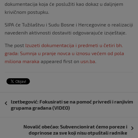
dokumentacija koja će poslužiti kao dokaz u daljnjem
krivičnom postupku.
SIPA će Tužilaštvu i Sudu Bosne i Hercegovine o realizaciji
navedenih aktivnosti dostaviti odgovarajuće izvještaje.
The post
Izuzeti dokumentacija i predmeti u četiri bh.
grada: Sumnja u pranje novca u iznosu većem od pola
miliona maraka
appeared first on
usn.ba
.
Navigacija
Izetbegović: Fokusirati se na pomoć privredi i ranjivim
objava
grupama građana (VIDEO)
Novalić obećao: Subvencionirat ćemo poreze i
doprinose za sve koji nisu otpuštali radnike