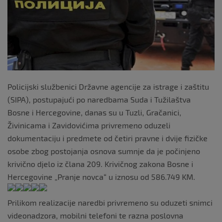
o
k
Policijski službenici Državne agencije za istrage i zaštitu
(SIPA), postupajući po naredbama Suda i Tužilaštva
Bosne i Hercegovine, danas su u Tuzli, Gračanici,
Živinicama i Zavidovićima privremeno oduzeli
dokumentaciju i predmete od četiri pravne i dvije fizičke
osobe zbog postojanja osnova sumnje da je počinjeno
krivično djelo iz člana 209. Krivičnog zakona Bosne i
Hercegovine „Pranje novca“ u iznosu od 586.749 KM.
Prilikom realizacije naredbi privremeno su oduzeti snimci
videonadzora, mobilni telefoni te razna poslovna