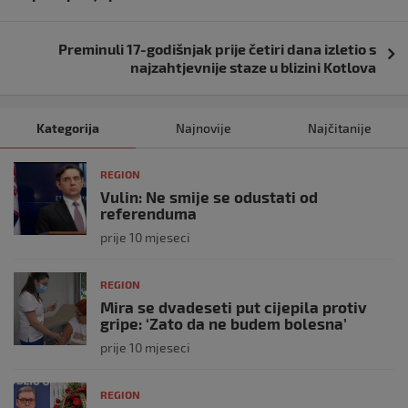
Preminuli 17-godišnjak prije četiri dana izletio s
najzahtjevnije staze u blizini Kotlova
Kategorija
Najnovije
Najčitanije
REGION
Vulin: Ne smije se odustati od
referenduma
prije 10 mjeseci
REGION
Mira se dvadeseti put cijepila protiv
gripe: ‘Zato da ne budem bolesna’
prije 10 mjeseci
REGION