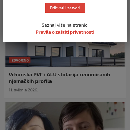
Prihvati i zatvori
Saznaj više na stranici
Pravila o zaštiti privatnosti
IZDVOJENO
Vrhunska PVC i ALU stolarija renomiranih
njemačkih profila
11. svibnja 2026.