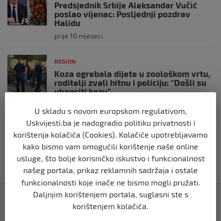
Predsjednik Srbije Aleksandar Vučić
poslao vijenac: Posljednji pozdrav
Halidu
prije 10 mjeseci
REGION
Koza ogrebala dijete u zoološkom vrtu,
roditelji zvali hitnu i policiju: “Došli su
uhapsiti kozu”
prije 10 mjeseci
U skladu s novom europskom regulativom,
Uskvijesti.ba je nadogradio politiku privatnosti i
REGION
korištenja kolačića (Cookies). Kolačiće upotrebljavamo
Vučić dramatično: “Biće rata, Vojska
kako bismo vam omogućili korištenje naše online
Srbije je spremna”
usluge, što bolje korisničko iskustvo i funkcionalnost
prije 10 mjeseci
našeg portala, prikaz reklamnih sadržaja i ostale
funkcionalnosti koje inače ne bismo mogli pružati.
Daljnjim korištenjem portala, suglasni ste s
Izdvojeno
korištenjem kolačića.