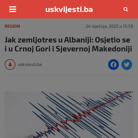
uskvijesti.ba
Skip
to
REGION
24 siječnja, 2025 u 15:58
content
Jak zemljotres u Albaniji: Osjetio se
i u Crnoj Gori i Sjevernoj Makedoniji
F
T
uskvijesti.ba
a
c
i
e
e
b
o
o
k