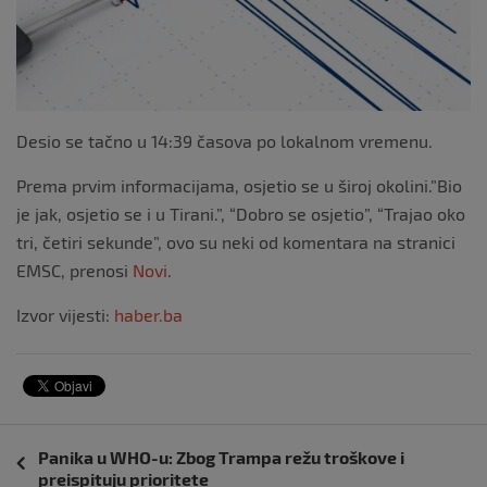
Desio se tačno u 14:39 časova po lokalnom vremenu.
Prema prvim informacijama, osjetio se u široj okolini.”Bio
je jak, osjetio se i u Tirani.”, “Dobro se osjetio”, “Trajao oko
tri, četiri sekunde”, ovo su neki od komentara na stranici
EMSC, prenosi
Novi
.
Izvor vijesti:
haber.ba
Navigacija
Panika u WHO-u: Zbog Trampa režu troškove i
objava
preispituju prioritete