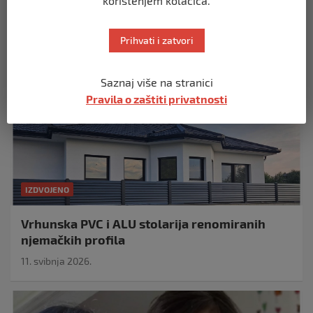
korištenjem kolačića.
Izdvojeno
Prihvati i zatvori
Saznaj više na stranici
Pravila o zaštiti privatnosti
IZDVOJENO
Vrhunska PVC i ALU stolarija renomiranih
njemačkih profila
11. svibnja 2026.