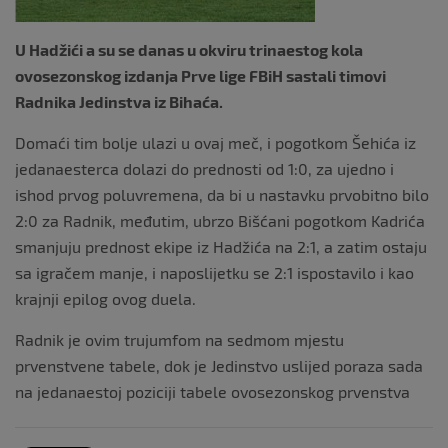
U Hadžići a su se danas u okviru trinaestog kola
ovosezonskog izdanja Prve lige FBiH sastali timovi
Radnika Jedinstva iz Bihaća.
Domaći tim bolje ulazi u ovaj meč, i pogotkom Šehića iz
jedanaesterca dolazi do prednosti od 1:0, za ujedno i
ishod prvog poluvremena, da bi u nastavku prvobitno bilo
2:0 za Radnik, međutim, ubrzo Bišćani pogotkom Kadrića
smanjuju prednost ekipe iz Hadžića na 2:1, a zatim ostaju
sa igračem manje, i naposlijetku se 2:1 ispostavilo i kao
krajnji epilog ovog duela.
Radnik je ovim trujumfom na sedmom mjestu
prvenstvene tabele, dok je Jedinstvo uslijed poraza sada
na jedanaestoj poziciji tabele ovosezonskog prvenstva