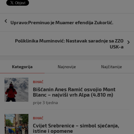
Navigacija
Upravo:Preminuo je Muamer efendija Zukorlić.
objava
Poliklinika Muminović: Nastavak saradnje sa ZZO
USK-a
Kategorija
Najnovije
Najčitanije
BIHAĆ
Bišćanin Anes Ramić osvojio Mont
Blanc – najviši vrh Alpa (4.810 m)
prije 3 tjedna
BIHAĆ
Cvijet Srebrenice – simbol sjećanja,
istine i opomene