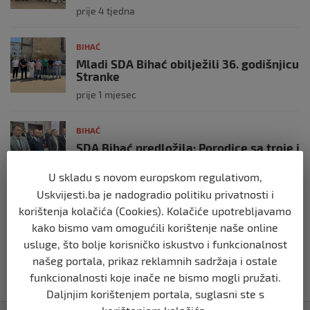
prije 4 tjedna
BIHAĆ
Mladi SDA Bihać obilježili 36. godišnjicu
Stranke
prije 1 mjesec
BIHAĆ
SDA Bihać predložila: Porodice sa troje i
više djece mogle bi plaćati 50% manju
komunalnu naknadu
U skladu s novom europskom regulativom,
prije 2 mjeseca
Uskvijesti.ba je nadogradio politiku privatnosti i
korištenja kolačića (Cookies). Kolačiće upotrebljavamo
kako bismo vam omogućili korištenje naše online
BIHAĆ
RK Zagreb izabrao kompaniju iz Bihaća
usluge, što bolje korisničko iskustvo i funkcionalnost
za izradu nove službene web stranice
našeg portala, prikaz reklamnih sadržaja i ostale
prije 2 mjeseca
funkcionalnosti koje inače ne bismo mogli pružati.
Daljnjim korištenjem portala, suglasni ste s