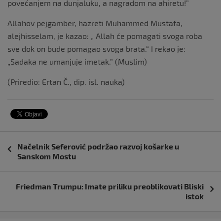
povećanjem na dunjaluku, a nagradom na ahiretu!”
Allahov pejgamber, hazreti Muhammed Mustafa,
alejhisselam, je kazao: „ Allah će pomagati svoga roba
sve dok on bude pomagao svoga brata.“ I rekao je:
„Sadaka ne umanjuje imetak.” (Muslim)
(Priredio: Ertan Č., dip. isl. nauka)
Navigacija
Načelnik Seferović podržao razvoj košarke u
objava
Sanskom Mostu
Friedman Trumpu: Imate priliku preoblikovati Bliski
istok