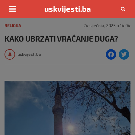
uskvijesti.ba
Skip
to
RELIGIJA
24 siječnja, 2025 u 14:04
content
KAKO UBRZATI VRAĆANJE DUGA?
F
T
uskvijesti.ba
a
c
i
e
e
b
o
o
k