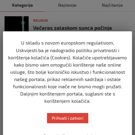
Kategorija
Najnovije
Najčitanije
RELIGIJA
Večeras zalaskom sunca počinje
ramazan
prije 1 godina
U skladu s novom europskom regulativom,
Uskvijesti.ba je nadogradio politiku privatnosti i
korištenja kolačića (Cookies). Kolačiće upotrebljavamo
RELIGIJA
Stajaća voda se usmrdi
kako bismo vam omogućili korištenje naše online
usluge, što bolje korisničko iskustvo i funkcionalnost
prije 2 godine
našeg portala, prikaz reklamnih sadržaja i ostale
funkcionalnosti koje inače ne bismo mogli pružati.
RELIGIJA
Daljnjim korištenjem portala, suglasni ste s
‘Sinko, pretekao sam greške’
korištenjem kolačića.
prije 3 godine
Prihvati i zatvori
RELIGIJA
TRIBINA BOŠNJAČKA POLITIKA U XX