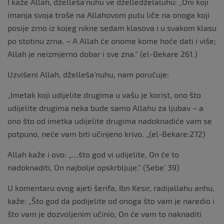
I kaže Allah, dželleša’nuhu ve dželledželaluhu: „Oni koji
imanja svoja troše na Allahovom putu liče na onoga koji
posije zrno iz kojeg nikne sedam klasova i u svakom klasu
po stotinu zrna. – A Allah će onome kome hoće dati i više;
Allah je neizmjerno dobar i sve zna.” (el-Bekare 261.)
Uzvišeni Allah, dželleša’nuhu, nam poručuje:
„Imetak koji udijelite drugima u vašu je korist, ono što
udijelite drugima neka bude samo Allahu za ljubav – a
ono što od imetka udijelite drugima nadoknadiće vam se
potpuno, neće vam biti učinjeno krivo. „(el-Bekare:272)
Allah kaže i ovo: „…što god vi udijelite, On će to
nadoknaditi, On najbolje opskrbljuje.” (Sebe’ 39)
U komentaru ovog ajeti šerifa, Ibn Kesir, radijallahu anhu,
kaže: „Što god da podijelite od onoga što vam je naredio i
što vam je dozvoljenim učinio, On će vam to naknaditi