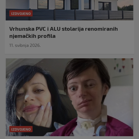
IZDVOJENO
Vrhunska PVC i ALU stolarija renomiranih
njemačkih profila
11. svibnja 2026.
IZDVOJENO