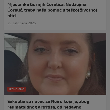
Mještanka Gornjih Ćoralića, Nudžejma
Ćoralić, treba našu pomoć u teškoj životnoj
bitci
25. listopada 2025.
IZDVOJENO
Sakuplja se novac za Neiru koja je, zbog
reumatoidnog artritisa, od nedavno