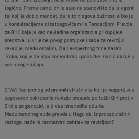
logično. Prema tome, on je stao na stanovište da je agent
taj koji je dobio mandat, da je to njegova dužnost, a bio je
u konsultacijama s Izetbegovićem i s Fondacijom ‘Pravda
za BiH’, koja je kao nevladina organizacija prikupljala
sredstva i u vrijeme prvog postupka i sada za reviziju”,
rekao je, među ostalim, član ekspertnog tima Kasim
Trnka, koji je za Stav komentirao i političke manipulacije u
vezi ovog slučaja.
STAV: Kao jednog od pravnih stručnjaka koji je najgorljivije
zagovarao pokretanje revizije presude po tužbi BiH protiv
Srbije za genocid, je li Vas iznenadila odluka
Međunarodnog suda pravde u Hagu da, iz proceduralnih
razloga, neće ni razmatrati zahtjev za revizijom?