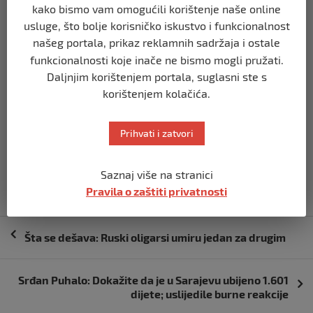
kako bismo vam omogućili korištenje naše online
radnje upućuju na zaključak da Sud očigledno nije bio
usluge, što bolje korisničko iskustvo i funkcionalnost
imun na neke političke pritiske, prije svega od svjetskih
našeg portala, prikaz reklamnih sadržaja i ostale
moćnika, a vjerovatno i od tužene strane. Ali, kao
funkcionalnosti koje inače ne bismo mogli pružati.
legalista, kao pravnik, moramo reći da se te odluke
Daljnjim korištenjem portala, suglasni ste s
moraju poštovati.
korištenjem kolačića.
Prihvati i zatvori
Saznaj više na stranici
Pravila o zaštiti privatnosti
Navigacija
Šta se dešava: Ruski oligarsi umiru jedan za drugim
objava
Srđan Puhalo: Dokažite da je u Sarajevu ubijeno 1.601
dijete; uslijedile burne reakcije