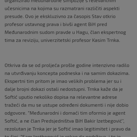
organizirao međunarodne simpozije s relevantnim
učesnicima na kojima su razmatrani različiti aspekti
presude. Ovo je ekskluzivno za časopis Stav otkrio
profesor ustavnog prava i bivši agent BiH pred
Međunarodnim sudom pravde u Hagu, član ekspertnog
tima za reviziju, univerzitetski profesor Kasim Trnka.
Otkriva da se od proljeća prošle godine intenzivno radilo
na utvrđivanju koncepta podneska i na samim dokazima.
Ekspertni tim pritom je imao velikih problema jer su i
dalje brojni dokazi ostali nedostupni. Trnka kaže da je
Softić uputio nekoliko dopisa na relevantne adrese
tražeći da mu se ustupe određeni dokumenti i nije dobio
odgovore. “Međunarodni i domaći tim oformio je agent
Softić, a ne član Predsjedništva BiH Bakir Izetbegović”,
rezolutan je Trnka jer je Softić imao legitimitet i pravo da
to čini. “Sam Izetbegović je rekao da podržava, i to je