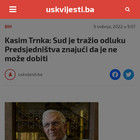
uskvijesti.ba
Skip
to
BIH
9 svibnja, 2022 u 9:07
content
Kasim Trnka: Sud je tražio odluku
Predsjedništva znajući da je ne
može dobiti
F
T
uskvijesti.ba
a
c
i
e
e
b
o
o