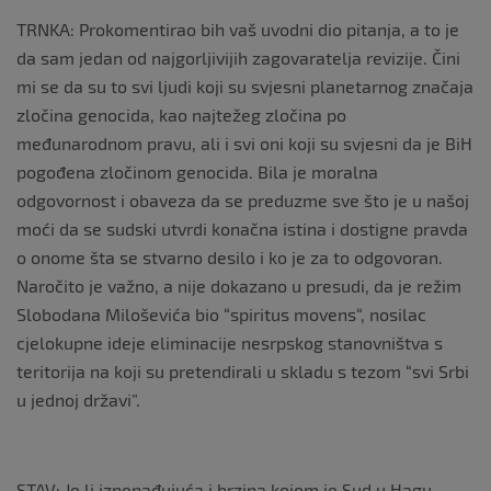
TRNKA: Prokomentirao bih vaš uvodni dio pitanja, a to je
da sam jedan od najgorljivijih zagovaratelja revizije. Čini
mi se da su to svi ljudi koji su svjesni planetarnog značaja
zločina genocida, kao najtežeg zločina po
međunarodnom pravu, ali i svi oni koji su svjesni da je BiH
pogođena zločinom genocida. Bila je moralna
odgovornost i obaveza da se preduzme sve što je u našoj
moći da se sudski utvrdi konačna istina i dostigne pravda
o onome šta se stvarno desilo i ko je za to odgovoran.
Naročito je važno, a nije dokazano u presudi, da je režim
Slobodana Miloševića bio “spiritus movens“, nosilac
cjelokupne ideje eliminacije nesrpskog stanovništva s
teritorija na koji su pretendirali u skladu s tezom “svi Srbi
u jednoj državi”.
STAV: Je li iznenađujuća i brzina kojom je Sud u Hagu