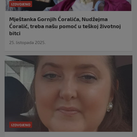
IZDVOJENO
Mještanka Gornjih Ćoralića, Nudžejma
Ćoralić, treba našu pomoć u teškoj životnoj
bitci
25. listopada 2025.
IZDVOJENO