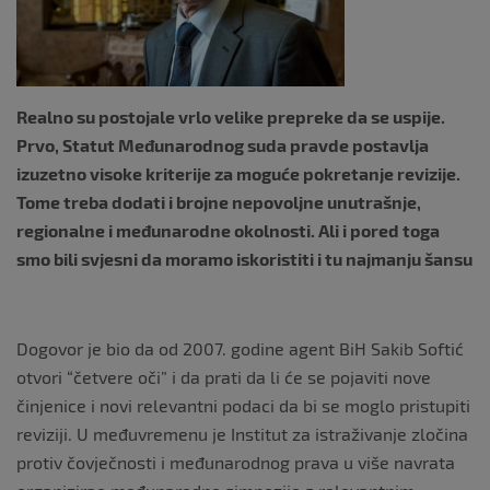
k
Realno su postojale vrlo velike prepreke da se uspije.
Prvo, Statut Međunarodnog suda pravde postavlja
izuzetno visoke kriterije za moguće pokretanje revizije.
Tome treba dodati i brojne nepovoljne unutrašnje,
regionalne i međunarodne okolnosti. Ali i pored toga
smo bili svjesni da moramo iskoristiti i tu najmanju šansu
Dogovor je bio da od 2007. godine agent BiH Sakib Softić
otvori “četvere oči” i da prati da li će se pojaviti nove
činjenice i novi relevantni podaci da bi se moglo pristupiti
reviziji. U međuvremenu je Institut za istraživanje zločina
protiv čovječnosti i međunarodnog prava u više navrata