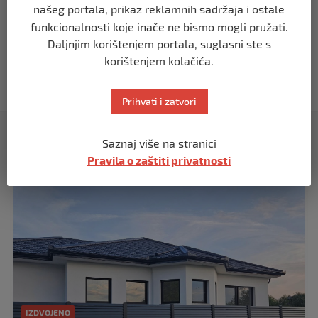
našeg portala, prikaz reklamnih sadržaja i ostale
funkcionalnosti koje inače ne bismo mogli pružati.
BIH
Daljnjim korištenjem portala, suglasni ste s
Akcija SIPA-e: Pretresaju se stambeni i
korištenjem kolačića.
pomoćni objekti
prije 5 mjeseci
Prihvati i zatvori
Izdvojeno
Saznaj više na stranici
Pravila o zaštiti privatnosti
IZDVOJENO