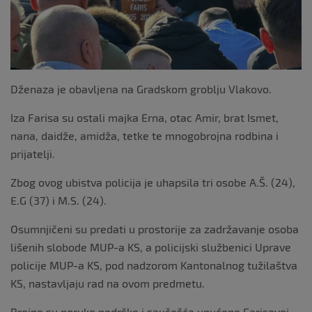
Dženaza je obavljena na Gradskom groblju Vlakovo.
Iza Farisa su ostali majka Erna, otac Amir, brat Ismet,
nana, daidže, amidža, tetke te mnogobrojna rodbina i
prijatelji.
Zbog ovog ubistva policija je uhapsila tri osobe A.Š. (24),
E.G (37) i M.S. (24).
Osumnjičeni su predati u prostorije za zadržavanje osoba
lišenih slobode MUP-a KS, a policijski službenici Uprave
policije MUP-a KS, pod nadzorom Kantonalnog tužilaštva
KS, nastavljaju rad na ovom predmetu.
Brojne su poruke podrške i saučešća upućene Farisovoj