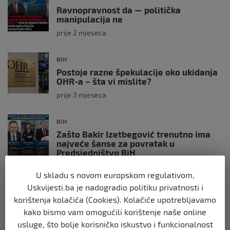
Ravnopravnost da — politička
manipulacija ne
prije 2 mjeseca
BIH
Postoje razne špekulacije oko ukidanja
OHR-a – šta vi mislite?
prije 3 mjeseca
BIH
Zašto Bakir Izetbegović trenutno ima
najveće šanse za povratak u
Predsjedništvo BiH
prije 3 mjeseca
U skladu s novom europskom regulativom,
Uskvijesti.ba je nadogradio politiku privatnosti i
BIH
korištenja kolačića (Cookies). Kolačiće upotrebljavamo
Demantij Federalnog ministarstva
kako bismo vam omogućili korištenje naše online
unutrašnjih poslova
usluge, što bolje korisničko iskustvo i funkcionalnost
prije 5 mjeseci