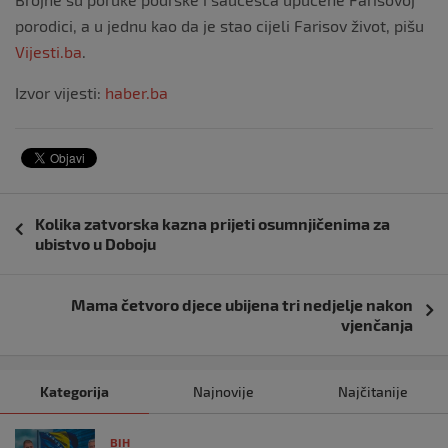
porodici, a u jednu kao da je stao cijeli Farisov život, pišu
Vijesti.ba
.
Izvor vijesti:
haber.ba
Navigacija
Kolika zatvorska kazna prijeti osumnjičenima za
objava
ubistvo u Doboju
Mama četvoro djece ubijena tri nedjelje nakon
vjenčanja
Kategorija
Najnovije
Najčitanije
BIH