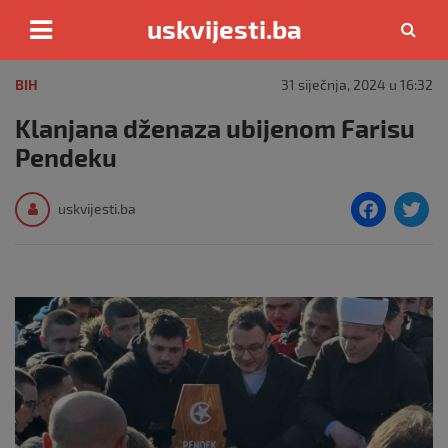
uskvijesti.ba
Skip
to
BIH
31 siječnja, 2024 u 16:32
content
Klanjana dženaza ubijenom Farisu
Pendeku
F
T
uskvijesti.ba
a
c
i
e
e
b
o
o
k