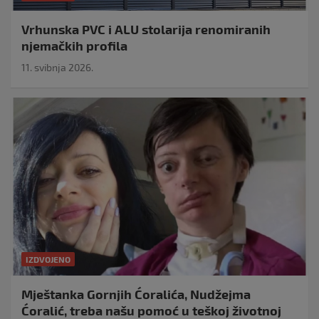
Vrhunska PVC i ALU stolarija renomiranih
njemačkih profila
11. svibnja 2026.
IZDVOJENO
Mještanka Gornjih Ćoralića, Nudžejma
Ćoralić, treba našu pomoć u teškoj životnoj