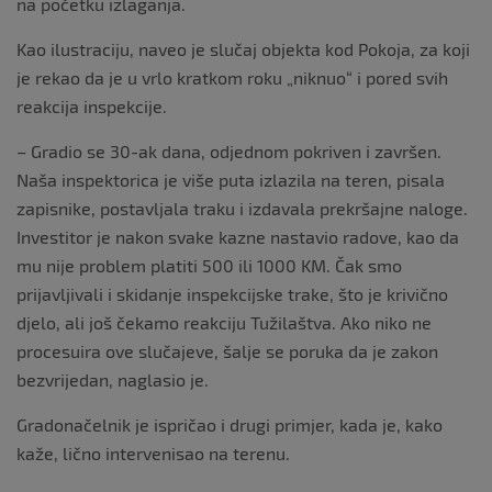
na početku izlaganja.
Kao ilustraciju, naveo je slučaj objekta kod Pokoja, za koji
je rekao da je u vrlo kratkom roku „niknuo“ i pored svih
reakcija inspekcije.
– Gradio se 30-ak dana, odjednom pokriven i završen.
Naša inspektorica je više puta izlazila na teren, pisala
zapisnike, postavljala traku i izdavala prekršajne naloge.
Investitor je nakon svake kazne nastavio radove, kao da
mu nije problem platiti 500 ili 1000 KM. Čak smo
prijavljivali i skidanje inspekcijske trake, što je krivično
djelo, ali još čekamo reakciju Tužilaštva. Ako niko ne
procesuira ove slučajeve, šalje se poruka da je zakon
bezvrijedan, naglasio je.
Gradonačelnik je ispričao i drugi primjer, kada je, kako
kaže, lično intervenisao na terenu.