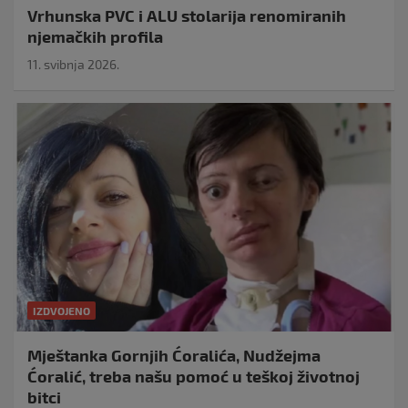
Vrhunska PVC i ALU stolarija renomiranih
njemačkih profila
11. svibnja 2026.
IZDVOJENO
Mještanka Gornjih Ćoralića, Nudžejma
Ćoralić, treba našu pomoć u teškoj životnoj
bitci