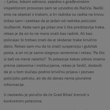
– Ljetos, tokom odmora, zajedno s građevinskim
inspektorom provozao sam se uzvodno do Račića. Naišli
smo na objekat s trakom, a tri radnika su radila na krovu.
Izišao sam i zatekao da je jedan od radnika policijski
službenik. Kada sam ga pitao zna li šta predstavlja traka,
rekao je da on to ne mora znati kao radnik. Ali kao
policajac bi trebao znati da je skidanje trake krivično
djelo. Rekao sam mu da to znači suspenziju i gubitak
posla, a on mi je samo slegnuo ramenima i rekao: ‘Pa što
si baš na mene naletio?’. To pokazuje kakav odnos imamo
prema zakonima i institucijama, rekao je Sedić, dodavši
da je u tom slučaju podnio krivičnu prijavu i pozvao
policijsku patrolu, ali da do danas nema povratne
informacije.
U nastavku je poručio da će Grad Bihać krenuti s
konkretnim potezima.