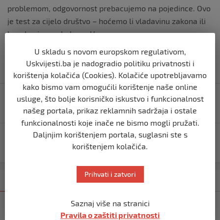
problemom, odgovornost prebacujemo na pojedince. Ovo
je test za cijelo društvo – hoćemo li vladavinu zakona ili
bezakonje na obalama Une.
U skladu s novom europskom regulativom,
Uskvijesti.ba je nadogradio politiku privatnosti i
korištenja kolačića (Cookies). Kolačiće upotrebljavamo
kako bismo vam omogućili korištenje naše online
Navigacija
Opal Commerc uredio apartman za majke na
usluge, što bolje korisničko iskustvo i funkcionalnost
objava
Ginekologiji
našeg portala, prikaz reklamnih sadržaja i ostale
funkcionalnosti koje inače ne bismo mogli pružati.
Daljnjim korištenjem portala, suglasni ste s
Futsal Club Šturlić – povratak sportskog duha u
korištenjem kolačića.
zajednicu!
Prihvati i zatvori
Kategorija
Najnovije
Najčitanije
Saznaj više na stranici
BIHAĆ
Pravila o zaštiti privatnosti
Bišćanin Anes Ramić osvojio Mont