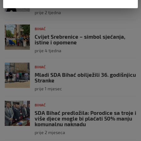
Blanc – najviši vrh Alpa (4.810 m)
prije 2 tjedna
BIHAĆ
Cvijet Srebrenice – simbol sjećanja,
istine i opomene
prije 4 tjedna
BIHAĆ
Mladi SDA Bihać obilježili 36. godišnjicu
Stranke
prije 1 mjesec
BIHAĆ
SDA Bihać predložila: Porodice sa troje i
više djece mogle bi plaćati 50% manju
komunalnu naknadu
prije 2 mjeseca