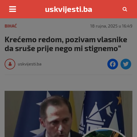
uskvijesti.ba
Skip
to
BIHAĆ
18 rujna, 2025 u 16:49
content
Krećemo redom, pozivam vlasnike
da sruše prije nego mi stignemo“
F
T
uskvijesti.ba
a
c
i
e
e
b
o
o
k