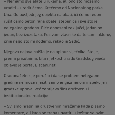
– Nemamo sve alate u rukama, ali ono što možemo
uraditi – uradit ćemo. Krećemo od Nacionalnog parka
Una. Od posljednjeg objekta na obali, ići ćemo redom,
rušit ćemo betonirane obale, stepenice i sve što je
nelegalno građeno. Biće doneseni zaključci, jedan po
jedan, bez izuzetaka. Pozivam vlasnike da to sami uklone,
prije nego što mi dođemo, rekao je Sedić.
Njegova najava naišla je na aplauz vijećnika, što je,
prema prisutnima, bila rijetkost u radu Gradskog vijeća,
objavio je portal Biscani.net.
Gradonačelnik je poručio i da se problem nelegalne
gradnje ne može riješiti samo angažmanom inspekcije i
gradske uprave, već zahtijeva širu društvenu i
institucionalnu reakciju:
– Svi smo hrabri na društvenim mrežama kada pišemo
komentare, ali kada se treba uhvatiti u koštac sa ovim