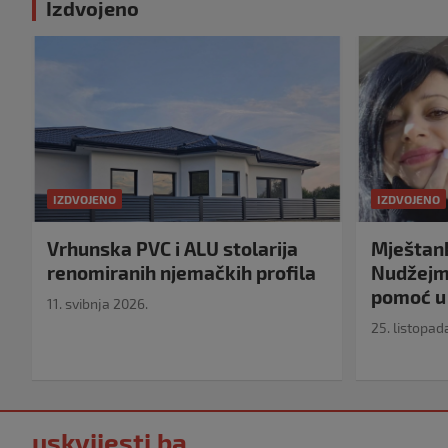
Izdvojeno
IZDVOJENO
IZDVOJENO
Vrhunska PVC i ALU stolarija
Mještank
renomiranih njemačkih profila
Nudžejma
pomoć u 
11. svibnja 2026.
25. listopad
uskvijesti.ba