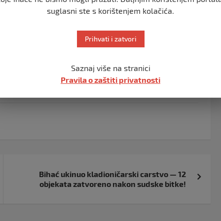
suglasni ste s korištenjem kolačića.
Prihvati i zatvori
Saznaj više na stranici
Pravila o zaštiti privatnosti
Bihać ukinuo kladioničarski carstvo — 12
objekata zatvoreno nakon sudske bitke!