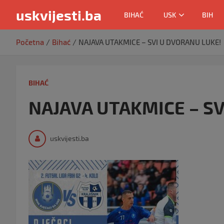
uskvijesti.ba
BIHAĆ
USK
BIH
Skip
Početna
Bihać
NAJAVA UTAKMICE – SVI U DVORANU LUKE!
to
content
BIHAĆ
NAJAVA UTAKMICE – SV
uskvijesti.ba