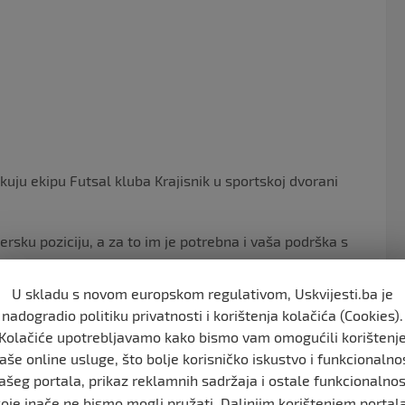
o
k
uju ekipu Futsal kluba Krajisnik u sportskoj dvorani
dersku poziciju, a za to im je potrebna i vaša podrška s
U skladu s novom europskom regulativom, Uskvijesti.ba je
nadogradio politiku privatnosti i korištenja kolačića (Cookies).
Kolačiće upotrebljavamo kako bismo vam omogućili korištenj
svakoj utakmici.
aše online usluge, što bolje korisničko iskustvo i funkcionalno
č našim Dječacima!
ašeg portala, prikaz reklamnih sadržaja i ostale funkcionalnos
koje inače ne bismo mogli pružati. Daljnjim korištenjem portala