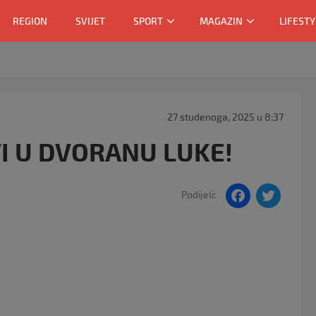
REGION
SVIJET
SPORT
MAGAZIN
LIFESTY
27 studenoga, 2025 u 8:37
I U DVORANU LUKE!
F
T
Podijeli:
a
w
c
itt
e
er
b
o