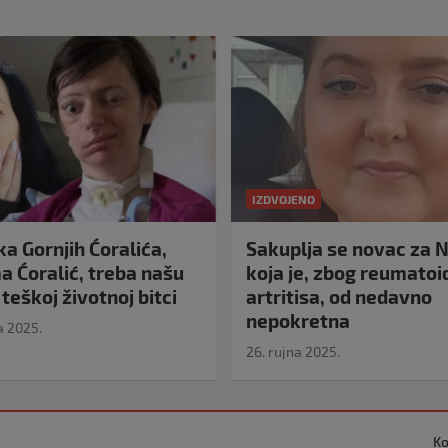
IZDVOJENO
a Gornjih Ćoralića,
Sakuplja se novac za N
 Ćoralić, treba našu
koja je, zbog reumato
teškoj životnoj bitci
artritisa, od nedavno
nepokretna
a 2025.
26. rujna 2025.
Ko