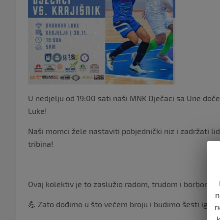
U nedjelju od 19:00 sati naši MNK Dječaci sa Une doček
Luke!
Naši momci žele nastaviti pobjednički niz i zadržati li
tribina!
Ovaj kolektiv je to zaslužio radom, trudom i borbom u 
n
💪 Zato dođimo u što većem broju i budimo šesti igra
n