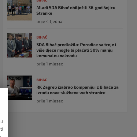
BIHAĆ
Mladi SDA Bihać obilježili 36. godišnjicu
Stranke
prije 4 tjedna
BIHAĆ
SDA Bihać predložila: Porodice sa troje i
više djece mogle bi plaćati 50% manju
komunalnu naknadu
prije 1 mjesec
BIHAĆ
RK Zagreb izabrao kompaniju iz Bihaća za
izradu nove službene web stranice
prije 1 mjesec
e
st
ti
,