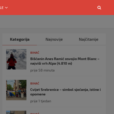
LE
Kategorija
Najnovije
Najčitanije
BIHAĆ
Bišćanin Anes Ramić osvojio Mont Blanc –
najviši vrh Alpa (4.810 m)
prije 58 minuta
BIHAĆ
Cvijet Srebrenice – simbol sjećanja, istine i
opomene
prije 1 tjedan