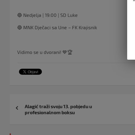
🔵 Nedjelja | 19:00 | SD Luke
🔵 MNK Dječaci sa Une – FK Krajisnik
Vidimo se u dvorani! 💙🏆
Navigacija
Alagić traži svoju 13. pobjedu u
objava
profesionalnom boksu