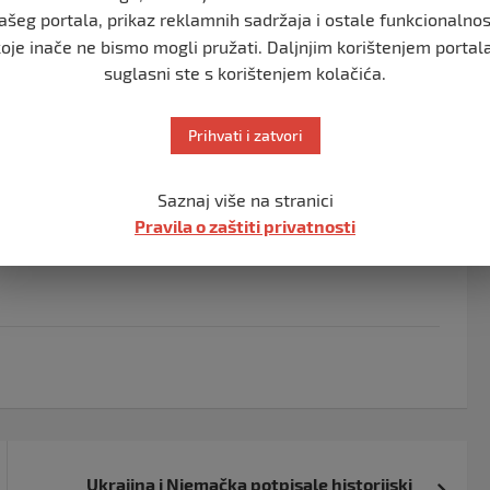
ašeg portala, prikaz reklamnih sadržaja i ostale funkcionalnos
 je sada, u skladu sa svim pravilima, angažovana za
koje inače ne bismo mogli pružati. Daljnjim korištenjem portala
a potrebe za daljim instrukcijama, pošto postoji određen
suglasni ste s korištenjem kolačića.
je Peskov novinarima.
 iz Moskve”.
Prihvati i zatvori
avaljnog.
Saznaj više na stranici
tvoru, nakon što je izgubio svijest kada mu je pozlilo
Pravila o zaštiti privatnosti
Ukrajina i Njemačka potpisale historijski