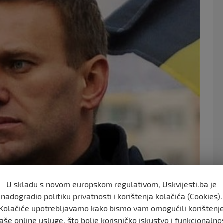
o
o
k
U skladu s novom europskom regulativom, Uskvijesti.ba je
nadogradio politiku privatnosti i korištenja kolačića (Cookies).
Kolačiće upotrebljavamo kako bismo vam omogućili korištenj
aše online usluge, što bolje korisničko iskustvo i funkcionalno