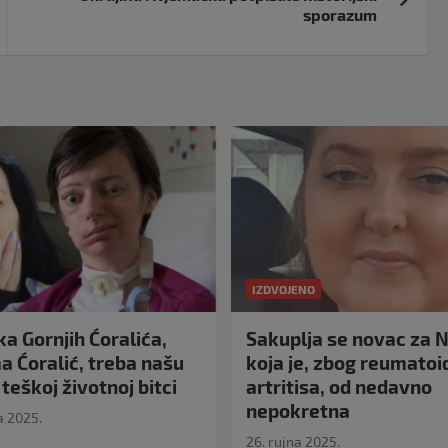
sporazum
IZDVOJENO
a Gornjih Ćoralića,
Sakuplja se novac za N
 Ćoralić, treba našu
koja je, zbog reumato
teškoj životnoj bitci
artritisa, od nedavno
nepokretna
a 2025.
26. rujna 2025.