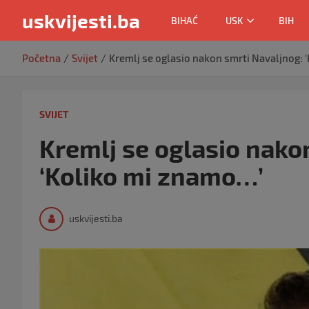
uskvijesti.ba
BIHAĆ
USK
BIH
Skip
Početna
Svijet
Kremlj se oglasio nakon smrti Navaljnog: 
to
content
SVIJET
Kremlj se oglasio nako
‘Koliko mi znamo…’
uskvijesti.ba