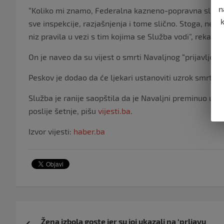
n
“Koliko mi znamo, Federalna kazneno-popravna služba
sve inspekcije, razjašnjenja i tome slično. Stoga, nem
niz pravila u vezi s tim kojima se Služba vodi”, rekao 
On je naveo da su vijest o smrti Navaljnog “prijavljena
Peskov je dodao da će ljekari ustanoviti uzrok smrti N
Služba je ranije saopštila da je Navaljni preminuo u za
poslije šetnje, pišu
vijesti.ba
.
Izvor vijesti:
haber.ba
Navigacija
Žena izbola goste jer su joj ukazali na ‘prljavu