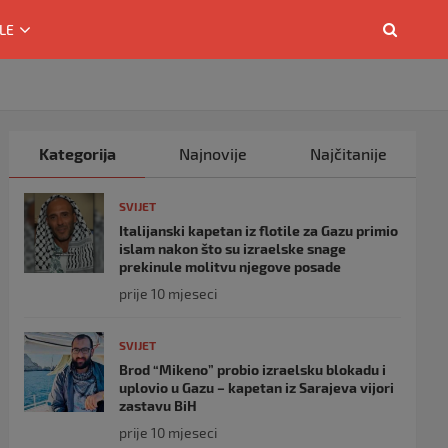
LE
Kategorija
Najnovije
Najčitanije
SVIJET
Italijanski kapetan iz flotile za Gazu primio
islam nakon što su izraelske snage
prekinule molitvu njegove posade
prije 10 mjeseci
SVIJET
Brod “Mikeno” probio izraelsku blokadu i
uplovio u Gazu – kapetan iz Sarajeva vijori
zastavu BiH
prije 10 mjeseci