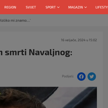
REGION
SVIJET
SPORT
MAGAZIN
LIFESTY
‘Koliko mi znamo…’
16 veljače, 2024 u 15:02
n smrti Navaljnog:
F
T
Podijeli:
a
w
c
itt
e
er
b