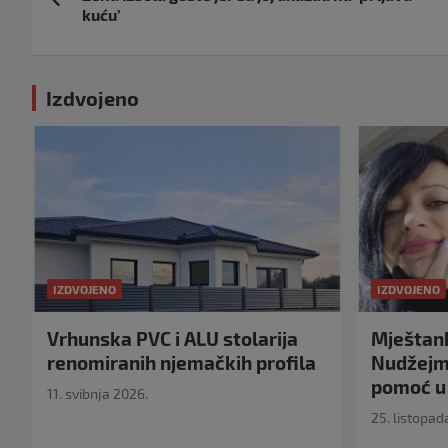
objava
kuću’
Izdvojeno
IZDVOJENO
IZDVOJENO
Vrhunska PVC i ALU stolarija
Mještank
renomiranih njemačkih profila
Nudžejma
pomoć u 
11. svibnja 2026.
25. listopad