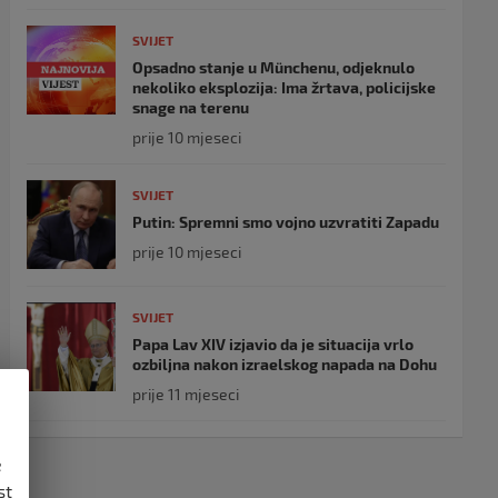
SVIJET
Opsadno stanje u Münchenu, odjeknulo
nekoliko eksplozija: Ima žrtava, policijske
snage na terenu
prije 10 mjeseci
SVIJET
Putin: Spremni smo vojno uzvratiti Zapadu
prije 10 mjeseci
SVIJET
Papa Lav XIV izjavio da je situacija vrlo
ozbiljna nakon izraelskog napada na Dohu
prije 11 mjeseci
e
st