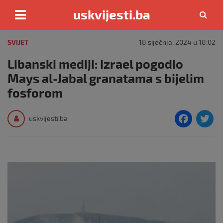
uskvijesti.ba
Skip
to
SVIJET
18 siječnja, 2024 u 18:02
content
Libanski mediji: Izrael pogodio
Mays al-Jabal granatama s bijelim
fosforom
F
T
uskvijesti.ba
a
c
i
e
e
b
o
o