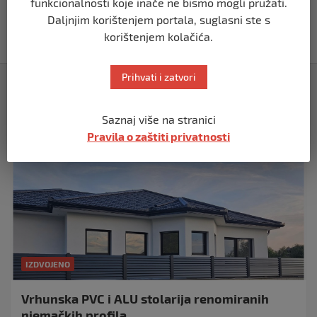
funkcionalnosti koje inače ne bismo mogli pružati.
ozbiljna nakon izraelskog napada na
Dohu
Daljnjim korištenjem portala, suglasni ste s
prije 11 mjeseci
korištenjem kolačića.
Prihvati i zatvori
Izdvojeno
Saznaj više na stranici
Pravila o zaštiti privatnosti
IZDVOJENO
Vrhunska PVC i ALU stolarija renomiranih
njemačkih profila