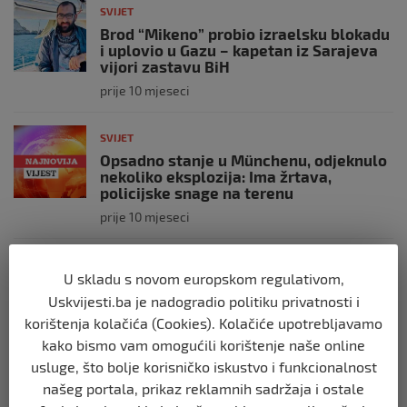
SVIJET
Brod “Mikeno” probio izraelsku blokadu
i uplovio u Gazu – kapetan iz Sarajeva
vijori zastavu BiH
prije 10 mjeseci
SVIJET
Opsadno stanje u Münchenu, odjeknulo
nekoliko eksplozija: Ima žrtava,
policijske snage na terenu
prije 10 mjeseci
SVIJET
U skladu s novom europskom regulativom,
Putin: Spremni smo vojno uzvratiti
Uskvijesti.ba je nadogradio politiku privatnosti i
Zapadu
korištenja kolačića (Cookies). Kolačiće upotrebljavamo
prije 11 mjeseci
kako bismo vam omogućili korištenje naše online
usluge, što bolje korisničko iskustvo i funkcionalnost
SVIJET
našeg portala, prikaz reklamnih sadržaja i ostale
Papa Lav XIV izjavio da je situacija vrlo