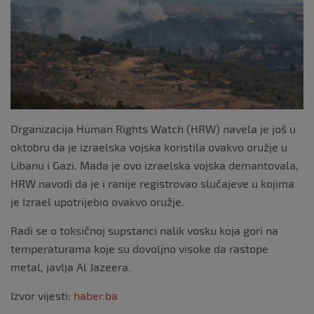
k
Organizacija Human Rights Watch (HRW) navela je još u
oktobru da je izraelska vojska koristila ovakvo oružje u
Libanu i Gazi. Mada je ovo izraelska vojska demantovala,
HRW navodi da je i ranije registrovao slučajeve u kojima
je Izrael upotrijebio ovakvo oružje.
Radi se o toksičnoj supstanci nalik vosku koja gori na
temperaturama koje su dovoljno visoke da rastope
metal, javlja Al Jazeera.
Izvor vijesti:
haber.ba