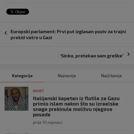
Navigacija
Europski parlament: Prvi put izglasan poziv za trajni
objava
prekid vatre u Gazi
‘Sinko, pretekao sam greške’
Kategorija
Najnovije
Najčitanije
SVIJET
Italijanski kapetan iz flotile za Gazu
primio islam nakon što su izraelske
snage prekinule molitvu njegove
posade
prije 10 mjeseci