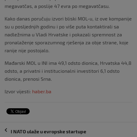
megavatčas, a poslije 47 evra po megavatčasu.
Kako danas poručuju izvori bliski MOL-u, iz ove kompanije
su u posljednjih godinu i po više puta kontaktirali sa
nadležnima u Vladi Hrvatske i pokazali spremnost za
pronalaženje sporazumnog rješenja za obje strane, koje
ranije nije postojalo.
Mađarski MOL u INI ima 49,1 odsto dionica, Hrvatska 44,8
odsto, a privatni i institucionalni investitori 6,1 odsto
dionica, prenosi Srna.
Izvor vijesti:
haber.ba
Navigacija
I NATO ulaže u evropske startupe
objava