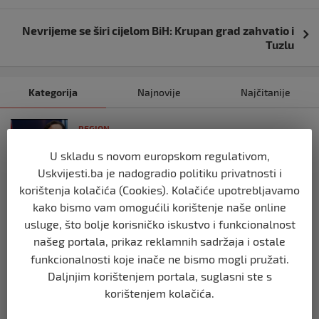
Nevrijeme se širi cijelom BiH: Krupan grad zahvatio i
Tuzlu
Kategorija
Najnovije
Najčitanije
REGION
Vulin: Ne smije se odustati od
U skladu s novom europskom regulativom,
referenduma
Uskvijesti.ba je nadogradio politiku privatnosti i
prije 10 mjeseci
korištenja kolačića (Cookies). Kolačiće upotrebljavamo
kako bismo vam omogućili korištenje naše online
REGION
usluge, što bolje korisničko iskustvo i funkcionalnost
Mira se dvadeseti put cijepila protiv
našeg portala, prikaz reklamnih sadržaja i ostale
gripe: ‘Zato da ne budem bolesna’
funkcionalnosti koje inače ne bismo mogli pružati.
prije 10 mjeseci
Daljnjim korištenjem portala, suglasni ste s
korištenjem kolačića.
REGION
Predsjednik Srbije Aleksandar Vučić