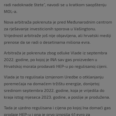
radi nadoknade štete”, navodi se u kratkom saopštenju
MOL-a.
Nova arbitraža pokrenuta je pred Međunarodnim centrom
za rješavanje investicionih sporova u Vašingtonu.
Vrijednost arbitraže još nije objavljena, ali hrvatski mediji
prenose da se radi o desetinama miliona evra.
Arbitraža je pokrenuta zbog odluke Vlade iz septembra
2022. godine, po kojoj je INA sav gas proizveden u
Hrvatskoj morala prodavati HEP-u po regulisanoj cijeni.
Vlada je to regulisala izmjenom Uredbe o otklanjanju
poremećaja na domaćem tržištu energije, donijetoj
sredinom septembra 2022. godine, koja je vrijedila do
kraja istog mjeseca 2023. godine, a poslije je produžena.
Tada je ujedno regulisana i cijena po kojoj Ina domaći gas
prodaje HEP-u i ona je prvo iznosila 41 evro za