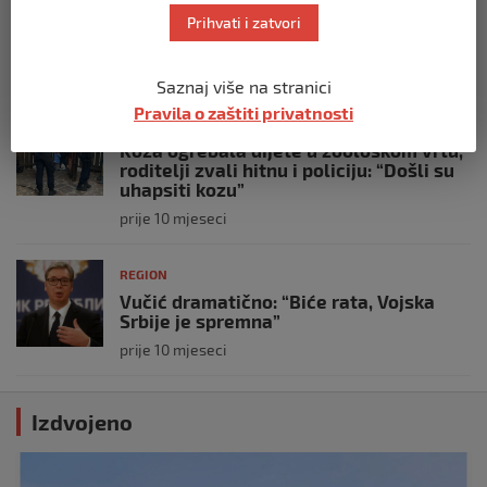
poslao vijenac: Posljednji pozdrav
Prihvati i zatvori
Halidu
prije 10 mjeseci
Saznaj više na stranici
Pravila o zaštiti privatnosti
REGION
Koza ogrebala dijete u zoološkom vrtu,
roditelji zvali hitnu i policiju: “Došli su
uhapsiti kozu”
prije 10 mjeseci
REGION
Vučić dramatično: “Biće rata, Vojska
Srbije je spremna”
prije 10 mjeseci
Izdvojeno